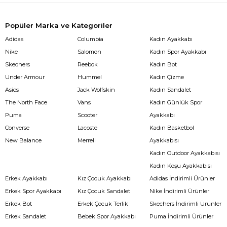
Popüler Marka ve Kategoriler
Adidas
Columbia
Kadın Ayakkabı
Nike
Salomon
Kadın Spor Ayakkabı
Skechers
Reebok
Kadın Bot
Under Armour
Hummel
Kadın Çizme
Asics
Jack Wolfskin
Kadın Sandalet
The North Face
Vans
Kadın Günlük Spor
Puma
Scooter
Ayakkabı
Converse
Lacoste
Kadın Basketbol
New Balance
Merrell
Ayakkabısı
Kadın Outdoor Ayakkabısı
Kadın Koşu Ayakkabısı
Erkek Ayakkabı
Kız Çocuk Ayakkabı
Adidas İndirimli Ürünler
Erkek Spor Ayakkabı
Kız Çocuk Sandalet
Nike İndirimli Ürünler
Erkek Bot
Erkek Çocuk Terlik
Skechers İndirimli Ürünler
Erkek Sandalet
Bebek Spor Ayakkabı
Puma İndirimli Ürünler