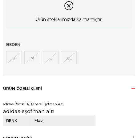
Ürün stoklarımızda kalmamıştır.
BEDEN
S
M
L
XL
ÜRÜN ÖZELLIKLERI
adidas Block TP Tapere Eşofman Altı
adidas eşofman altı
RENK
Mavi