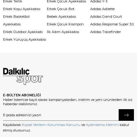
Erkek Terlik
Erkek Çocuk Ayakkabısı
Adidas Y-3
Erkek Koşu Ayakkabısı
Erkek Çocuk Bot
Adidas Adilette
Erkek Basketbol
Bebek Ayakkabısı
Adidas Grand Court
Ayakkabısı
Erkek Çocuk Krampon
Adidas Response Super 3.0
Erkek Outdoor Ayakkabı
İlk Adım Ayakkabısı
Adidas Tracefinder
Erkek Yürüyüş Ayakkabısı
E-BÜLTEN ABONELİĞİ
Haber listemize kayıt olarak kampanyalardan, indirim ve yeni ürünlerden ilk siz
haberdar olabilirsiniz.
Kaydolarak
Kişisel Verilerin Korunması Kanunu
ve
Aydınlatma Metnini
kabul
etmiş olursunuz.