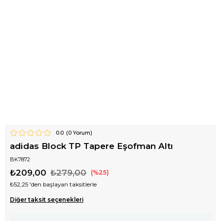
0.0
(
0
Yorum)
adidas Block TP Tapere Eşofman Altı
BK7872
₺209,00
₺279,00
25
₺52,25
'den başlayan taksitlerle
Diğer taksit seçenekleri