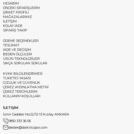
HESABIM
ÖNCEKİ SİPARİŞLERİM
ŞİRKET PROFİLİ
MAĞAZALARIMIZ
İLETİŞİM
KOLAY İADE
SİPARİŞ TAKİP
ÖDEME SEÇENEKLERİ
TESLİMAT
İADE VE DEĞİŞİM
BEDEN ÖLÇÜLERİ
ÜRÜN TEKNOLOJİLERİ
SIKÇA SORULAN SORULAR
KVKK BİLGİLENDİRMESİ
TÜKETİCİ YASASI
GİZLİLİK VE GÜVENLİK
ÇEREZ AYDINLATMA METNİ
ÇEREZ TERCİHLERİM
KULLANIM KOŞULLARI
İLETİŞİM
İzmir Caddesi No:22/12-13 Kızılay ANKARA
0850 333 36 06
destek@dalkilicspor.com