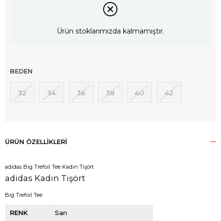
Ürün stoklarımızda kalmamıştır.
BEDEN
32
34
36
38
40
42
ÜRÜN ÖZELLIKLERI
adidas Big Trefoil Tee Kadın Tişört
adidas Kadın Tişört
Big Trefoil Tee
RENK
Sarı