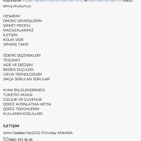
Kaydolarak
Kişisel Verilerin Korunması Kanunu
ve
Aydınlatma Metnini
kabul
etmiş olursunuz.
HESABIM
ÖNCEKİ SİPARİŞLERİM
ŞİRKET PROFİLİ
MAĞAZALARIMIZ
İLETİŞİM
KOLAY İADE
SİPARİŞ TAKİP
ÖDEME SEÇENEKLERİ
TESLİMAT
İADE VE DEĞİŞİM
BEDEN ÖLÇÜLERİ
ÜRÜN TEKNOLOJİLERİ
SIKÇA SORULAN SORULAR
KVKK BİLGİLENDİRMESİ
TÜKETİCİ YASASI
GİZLİLİK VE GÜVENLİK
ÇEREZ AYDINLATMA METNİ
ÇEREZ TERCİHLERİM
KULLANIM KOŞULLARI
İLETİŞİM
İzmir Caddesi No:22/12-13 Kızılay ANKARA
0850 333 36 06