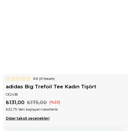
0.0
(
0
Yorum)
adidas Big Trefoil Tee Kadın Tişört
CE2438
₺131,00
₺175,00
25
₺32,75
'den başlayan taksitlerle
Diğer taksit seçenekleri