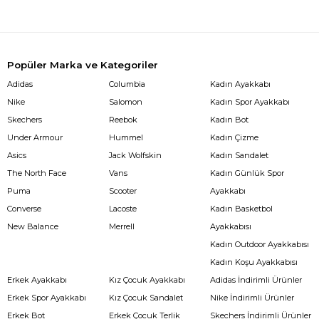
Popüler Marka ve Kategoriler
Adidas
Columbia
Kadın Ayakkabı
Nike
Salomon
Kadın Spor Ayakkabı
Skechers
Reebok
Kadın Bot
Under Armour
Hummel
Kadın Çizme
Asics
Jack Wolfskin
Kadın Sandalet
The North Face
Vans
Kadın Günlük Spor
Puma
Scooter
Ayakkabı
Converse
Lacoste
Kadın Basketbol
New Balance
Merrell
Ayakkabısı
Kadın Outdoor Ayakkabısı
Kadın Koşu Ayakkabısı
Erkek Ayakkabı
Kız Çocuk Ayakkabı
Adidas İndirimli Ürünler
Erkek Spor Ayakkabı
Kız Çocuk Sandalet
Nike İndirimli Ürünler
Erkek Bot
Erkek Çocuk Terlik
Skechers İndirimli Ürünler