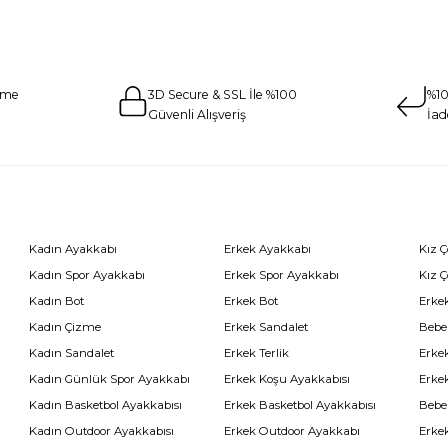
eme
3D Secure & SSL İle %100
%10
Güvenli Alışveriş
İad
Kadın Ayakkabı
Erkek Ayakkabı
Kız 
Kadın Spor Ayakkabı
Erkek Spor Ayakkabı
Kız 
Kadın Bot
Erkek Bot
Erkek
Kadın Çizme
Erkek Sandalet
Bebe
Kadın Sandalet
Erkek Terlik
Erke
Kadın Günlük Spor Ayakkabı
Erkek Koşu Ayakkabısı
Erke
Kadın Basketbol Ayakkabısı
Erkek Basketbol Ayakkabısı
Bebe
Kadın Outdoor Ayakkabısı
Erkek Outdoor Ayakkabı
Erke