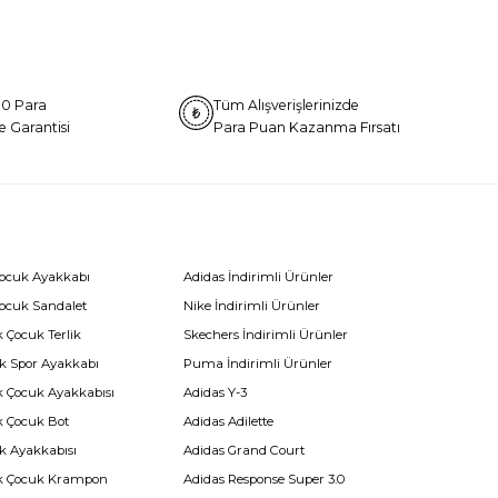
0 Para
Tüm Alışverişlerinizde
e Garantisi
Para Puan Kazanma Fırsatı
Çocuk Ayakkabı
Adidas İndirimli Ürünler
Çocuk Sandalet
Nike İndirimli Ürünler
 Çocuk Terlik
Skechers İndirimli Ürünler
k Spor Ayakkabı
Puma İndirimli Ürünler
k Çocuk Ayakkabısı
Adidas Y-3
k Çocuk Bot
Adidas Adilette
k Ayakkabısı
Adidas Grand Court
k Çocuk Krampon
Adidas Response Super 3.0