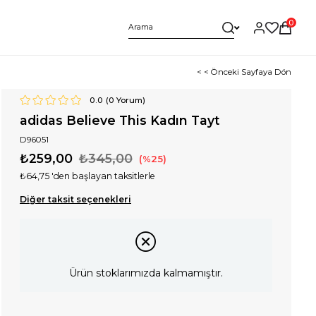
0
< < Önceki Sayfaya Dön
0.0
(
0
Yorum)
adidas Believe This Kadın Tayt
D96051
₺259,00
₺345,00
25
₺64,75
'den başlayan taksitlerle
Diğer taksit seçenekleri
Ürün stoklarımızda kalmamıştır.