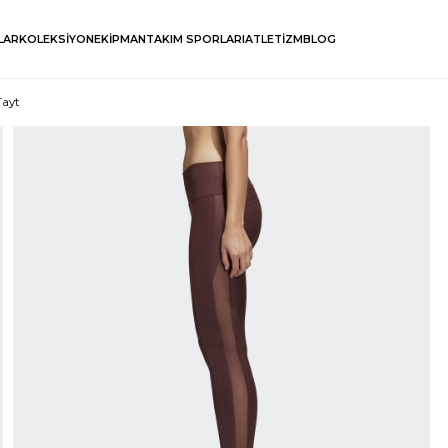
LAR
KOLEKSİYON
EKİPMAN
TAKIM SPORLARI
ATLETİZM
BLOG
Tayt