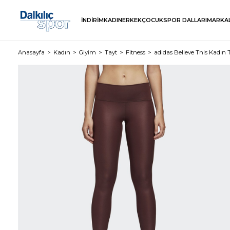
İNDİRİM
KADIN
ERKEK
ÇOCUK
SPOR DALLARI
MARKA
Anasayfa
Kadın
Giyim
Tayt
Fitness
adidas Believe This Kadın 