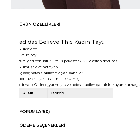
ÜRÜN ÖZELLIKLERI
adidas Believe This Kadın Tayt
Yüksek bel
Uzun boy
%79 geri dönüştürülmüş polyester / %21 elastan dokuma
Yumuşak ve hafif yapı
İç cep; nefes alabilen file yan paneller
Teri uzaklaştıran Climalite kumaş
climalite®+ İnce, yumuşak ve nefes alabilen çabuk kuruyan kumaş, te
RENK
Bordo
YORUMLAR
(0)
ÖDEME SEÇENEKLERI