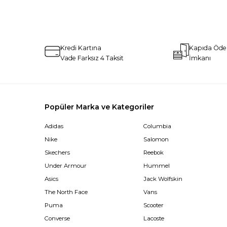
Kredi Kartına
Kapıda Öd
Vade Farksız 4 Taksit
İmkanı
Popüler Marka ve Kategoriler
Adidas
Columbia
Nike
Salomon
Skechers
Reebok
Under Armour
Hummel
Asics
Jack Wolfskin
The North Face
Vans
Puma
Scooter
Converse
Lacoste