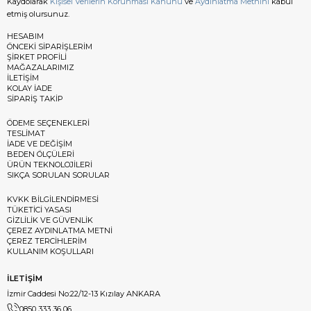
Kaydolarak
Kişisel Verilerin Korunması Kanunu
ve
Aydınlatma Metnini
kabul
etmiş olursunuz.
HESABIM
ÖNCEKİ SİPARİŞLERİM
ŞİRKET PROFİLİ
MAĞAZALARIMIZ
İLETİŞİM
KOLAY İADE
SİPARİŞ TAKİP
ÖDEME SEÇENEKLERİ
TESLİMAT
İADE VE DEĞİŞİM
BEDEN ÖLÇÜLERİ
ÜRÜN TEKNOLOJİLERİ
SIKÇA SORULAN SORULAR
KVKK BİLGİLENDİRMESİ
TÜKETİCİ YASASI
GİZLİLİK VE GÜVENLİK
ÇEREZ AYDINLATMA METNİ
ÇEREZ TERCİHLERİM
KULLANIM KOŞULLARI
İLETİŞİM
İzmir Caddesi No:22/12-13 Kızılay ANKARA
0850 333 36 06