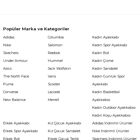
Popüler Marka ve Kategoriler
Adidas
Columbia
Kadın Ayakkabı
Nike
Salomon
Kadın Spor Ayakkabı
Skechers
Reebok
Kadın Bot
Under Armour
Hummel
Kadın Çizme
Asics
Jack Wolfskin
Kadın Sandalet
The North Face
Vans
Kadın Günlük Spor
Puma
Scooter
Ayakkabı
Converse
Lacoste
Kadın Basketbol
New Balance
Merrell
Ayakkabısı
Kadın Outdoor Ayakkabısı
Kadın Koşu Ayakkabısı
Erkek Ayakkabı
Kız Çocuk Ayakkabı
Adidas İndirimli Ürünler
Erkek Spor Ayakkabı
Kız Çocuk Sandalet
Nike İndirimli Ürünler
Erkek Bot
Erkek Çocuk Terlik
Skechers İndirimli Ürünler