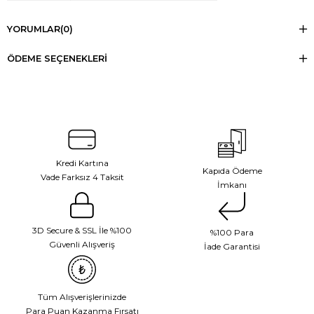
YORUMLAR
(0)
ÖDEME SEÇENEKLERI
Kredi Kartına
Kapıda Ödeme
Vade Farksız 4 Taksit
İmkanı
3D Secure & SSL İle %100
%100 Para
Güvenli Alışveriş
İade Garantisi
Tüm Alışverişlerinizde
Para Puan Kazanma Fırsatı