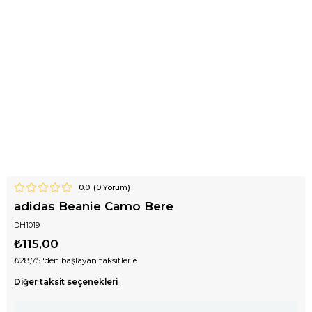
0.0
(
0
Yorum)
adidas Beanie Camo Bere
DH1019
₺115,00
₺28,75
'den başlayan taksitlerle
Diğer taksit seçenekleri