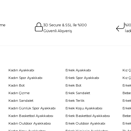
eme
3D Secure & SSL İle %100
%10
Güvenli Alışveriş
İad
Kadın Ayakkabı
Erkek Ayakkabı
Kız 
Kadın Spor Ayakkabı
Erkek Spor Ayakkabı
Kız 
Kadın Bot
Erkek Bot
Erkek
Kadın Çizme
Erkek Sandalet
Bebe
Kadın Sandalet
Erkek Terlik
Erke
Kadın Günlük Spor Ayakkabı
Erkek Koşu Ayakkabısı
Erke
Kadın Basketbol Ayakkabısı
Erkek Basketbol Ayakkabısı
Bebe
Kadın Outdoor Ayakkabısı
Erkek Outdoor Ayakkabı
Erke