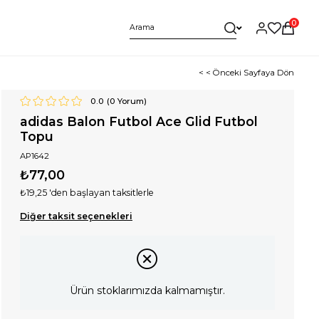
0
< < Önceki Sayfaya Dön
0.0
(
0
Yorum)
adidas Balon Futbol Ace Glid Futbol
Topu
AP1642
₺77,00
₺19,25
'den başlayan taksitlerle
Diğer taksit seçenekleri
Ürün stoklarımızda kalmamıştır.