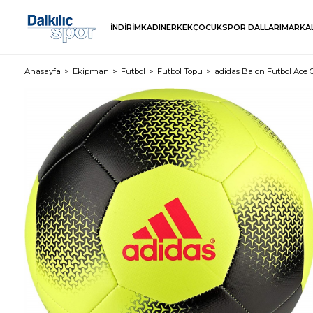
İNDİRİM
KADIN
ERKEK
ÇOCUK
SPOR DALLARI
MARKA
Anasayfa
Ekipman
Futbol
Futbol Topu
adidas Balon Futbol Ace G