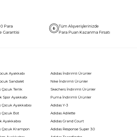
0 Para
Tüm Alışverişlerinizde
e Garantisi
Para Puan Kazanma Fırsatı
Çocuk Ayakkabı
Adidas İndirimli Ürünler
Çocuk Sandalet
Nike İndirimli Ürünler
 Çocuk Terlik
Skechers İndirimli Ürünler
k Spor Ayakkabı
Puma İndirimli Ürünler
k Çocuk Ayakkabısı
Adidas Y-3
k Çocuk Bot
Adidas Adilette
k Ayakkabısı
Adidas Grand Court
k Çocuk Krampon
Adidas Response Super 3.0