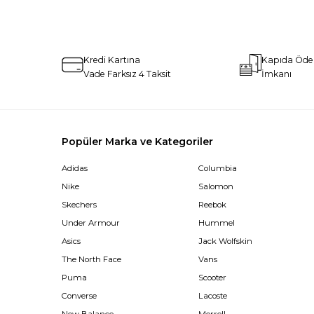
Kredi Kartına
Kapıda Öd
Vade Farksız 4 Taksit
İmkanı
Popüler Marka ve Kategoriler
Adidas
Columbia
Nike
Salomon
Skechers
Reebok
Under Armour
Hummel
Asics
Jack Wolfskin
The North Face
Vans
Puma
Scooter
Converse
Lacoste