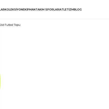
LAR
KOLEKSİYON
EKİPMAN
TAKIM SPORLARI
ATLETİZM
BLOG
lid Futbol Topu