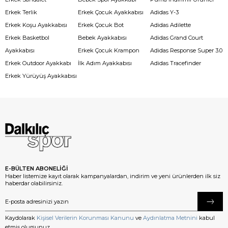
Erkek Terlik
Erkek Çocuk Ayakkabısı
Adidas Y-3
Erkek Koşu Ayakkabısı
Erkek Çocuk Bot
Adidas Adilette
Erkek Basketbol
Bebek Ayakkabısı
Adidas Grand Court
Ayakkabısı
Erkek Çocuk Krampon
Adidas Response Super 3.0
Erkek Outdoor Ayakkabı
İlk Adım Ayakkabısı
Adidas Tracefinder
Erkek Yürüyüş Ayakkabısı
E-BÜLTEN ABONELİĞİ
Haber listemize kayıt olarak kampanyalardan, indirim ve yeni ürünlerden ilk siz
haberdar olabilirsiniz.
Kaydolarak
Kişisel Verilerin Korunması Kanunu
ve
Aydınlatma Metnini
kabul
etmiş olursunuz.