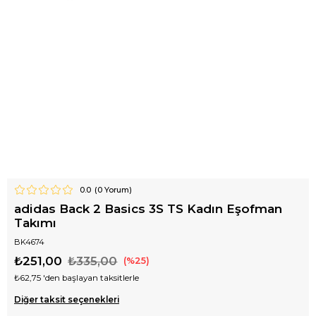
0.0
(
0
Yorum)
adidas Back 2 Basics 3S TS Kadın Eşofman
Takımı
BK4674
₺251,00
₺335,00
25
₺62,75
'den başlayan taksitlerle
Diğer taksit seçenekleri