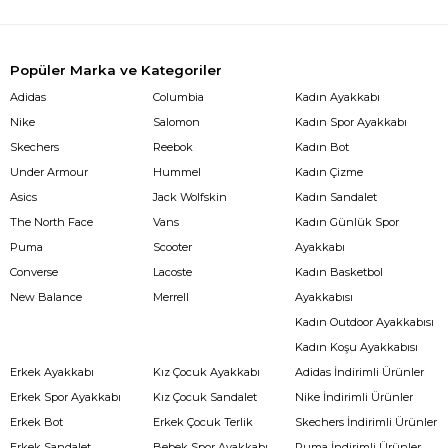
Popüler Marka ve Kategoriler
Adidas
Columbia
Kadın Ayakkabı
Nike
Salomon
Kadın Spor Ayakkabı
Skechers
Reebok
Kadın Bot
Under Armour
Hummel
Kadın Çizme
Asics
Jack Wolfskin
Kadın Sandalet
The North Face
Vans
Kadın Günlük Spor
Puma
Scooter
Ayakkabı
Converse
Lacoste
Kadın Basketbol
New Balance
Merrell
Ayakkabısı
Kadın Outdoor Ayakkabısı
Kadın Koşu Ayakkabısı
Erkek Ayakkabı
Kız Çocuk Ayakkabı
Adidas İndirimli Ürünler
Erkek Spor Ayakkabı
Kız Çocuk Sandalet
Nike İndirimli Ürünler
Erkek Bot
Erkek Çocuk Terlik
Skechers İndirimli Ürünler
Erkek Sandalet
Bebek Spor Ayakkabı
Puma İndirimli Ürünler