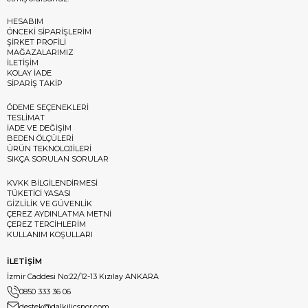
HESABIM
ÖNCEKİ SİPARİŞLERİM
ŞİRKET PROFİLİ
MAĞAZALARIMIZ
İLETİŞİM
KOLAY İADE
SİPARİŞ TAKİP
ÖDEME SEÇENEKLERİ
TESLİMAT
İADE VE DEĞİŞİM
BEDEN ÖLÇÜLERİ
ÜRÜN TEKNOLOJİLERİ
SIKÇA SORULAN SORULAR
KVKK BİLGİLENDİRMESİ
TÜKETİCİ YASASI
GİZLİLİK VE GÜVENLİK
ÇEREZ AYDINLATMA METNİ
ÇEREZ TERCİHLERİM
KULLANIM KOŞULLARI
İLETİŞİM
İzmir Caddesi No:22/12-13 Kızılay ANKARA
0850 333 36 06
destek@dalkilicspor.com