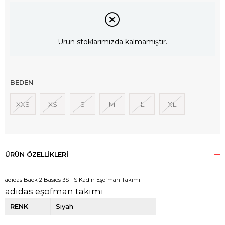
Ürün stoklarımızda kalmamıştır.
BEDEN
XXS
XS
S
M
L
XL
ÜRÜN ÖZELLIKLERI
adidas Back 2 Basics 3S TS Kadın Eşofman Takımı
adidas eşofman takımı
RENK
Siyah