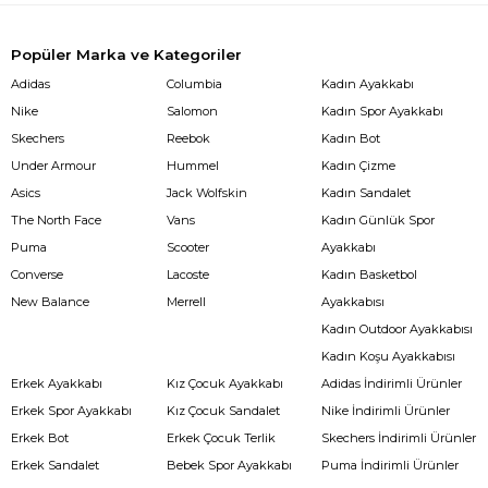
Popüler Marka ve Kategoriler
Adidas
Columbia
Kadın Ayakkabı
Nike
Salomon
Kadın Spor Ayakkabı
Skechers
Reebok
Kadın Bot
Under Armour
Hummel
Kadın Çizme
Asics
Jack Wolfskin
Kadın Sandalet
The North Face
Vans
Kadın Günlük Spor
Puma
Scooter
Ayakkabı
Converse
Lacoste
Kadın Basketbol
New Balance
Merrell
Ayakkabısı
Kadın Outdoor Ayakkabısı
Kadın Koşu Ayakkabısı
Erkek Ayakkabı
Kız Çocuk Ayakkabı
Adidas İndirimli Ürünler
Erkek Spor Ayakkabı
Kız Çocuk Sandalet
Nike İndirimli Ürünler
Erkek Bot
Erkek Çocuk Terlik
Skechers İndirimli Ürünler
Erkek Sandalet
Bebek Spor Ayakkabı
Puma İndirimli Ürünler