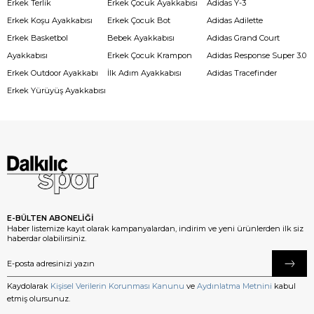
Erkek Terlik
Erkek Çocuk Ayakkabısı
Adidas Y-3
Erkek Koşu Ayakkabısı
Erkek Çocuk Bot
Adidas Adilette
Erkek Basketbol
Bebek Ayakkabısı
Adidas Grand Court
Ayakkabısı
Erkek Çocuk Krampon
Adidas Response Super 3.0
Erkek Outdoor Ayakkabı
İlk Adım Ayakkabısı
Adidas Tracefinder
Erkek Yürüyüş Ayakkabısı
E-BÜLTEN ABONELİĞİ
Haber listemize kayıt olarak kampanyalardan, indirim ve yeni ürünlerden ilk siz
haberdar olabilirsiniz.
Kaydolarak
Kişisel Verilerin Korunması Kanunu
ve
Aydınlatma Metnini
kabul
etmiş olursunuz.