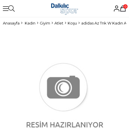
0
Anasayfa
Kadın
Giyim
Atlet
Koşu
adidas Az Tnk W Kadın Atl