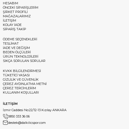
HESABIM
ÖNCEKİ SİPARİŞLERİM
ŞİRKET PROFİLİ
MAĞAZALARIMIZ
İLETİŞİM
KOLAY İADE
SİPARİŞ TAKİP
ÖDEME SEÇENEKLERİ
TESLİMAT
İADE VE DEĞİŞİM
BEDEN ÖLÇÜLERİ
ÜRÜN TEKNOLOJİLERİ
SIKÇA SORULAN SORULAR
KVKK BİLGİLENDİRMESİ
TÜKETİCİ YASASI
GİZLİLİK VE GÜVENLİK
ÇEREZ AYDINLATMA METNİ
ÇEREZ TERCİHLERİM
KULLANIM KOŞULLARI
İLETİŞİM
İzmir Caddesi No:22/12-13 Kızılay ANKARA
0850 333 36 06
destek@dalkilicspor.com