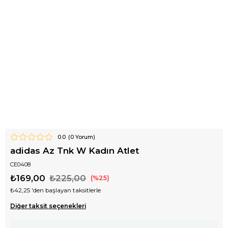
0.0
(
0
Yorum)
adidas Az Tnk W Kadın Atlet
CE0408
₺169,00
₺225,00
25
₺42,25
'den başlayan taksitlerle
Diğer taksit seçenekleri