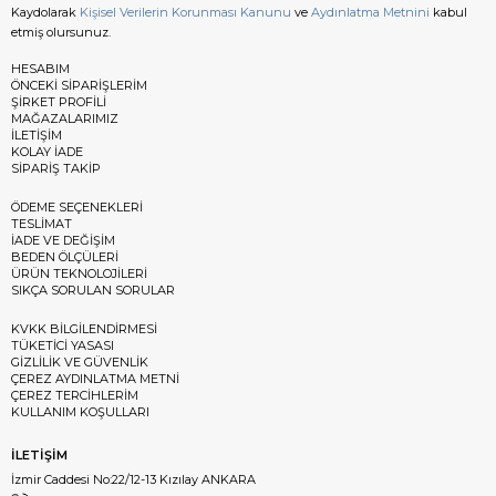
Kaydolarak
Kişisel Verilerin Korunması Kanunu
ve
Aydınlatma Metnini
kabul
etmiş olursunuz.
HESABIM
ÖNCEKİ SİPARİŞLERİM
ŞİRKET PROFİLİ
MAĞAZALARIMIZ
İLETİŞİM
KOLAY İADE
SİPARİŞ TAKİP
ÖDEME SEÇENEKLERİ
TESLİMAT
İADE VE DEĞİŞİM
BEDEN ÖLÇÜLERİ
ÜRÜN TEKNOLOJİLERİ
SIKÇA SORULAN SORULAR
KVKK BİLGİLENDİRMESİ
TÜKETİCİ YASASI
GİZLİLİK VE GÜVENLİK
ÇEREZ AYDINLATMA METNİ
ÇEREZ TERCİHLERİM
KULLANIM KOŞULLARI
İLETİŞİM
İzmir Caddesi No:22/12-13 Kızılay ANKARA