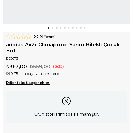
0.0
(
0
Yorum)
adidas Ax2r Climaproof Yarım Bilekli Çocuk
Bot
BC0673
₺363,00
₺559,00
35
₺90,75
'den başlayan taksitlerle
Diğer taksit seçenekleri
Ürün stoklarımızda kalmamıştır.