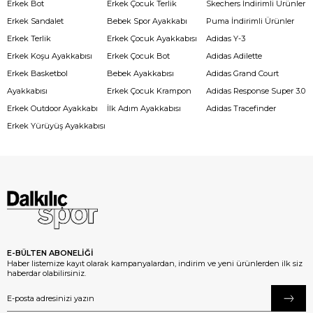
Erkek Bot
Erkek Çocuk Terlik
Skechers İndirimli Ürünler
Erkek Sandalet
Bebek Spor Ayakkabı
Puma İndirimli Ürünler
Erkek Terlik
Erkek Çocuk Ayakkabısı
Adidas Y-3
Erkek Koşu Ayakkabısı
Erkek Çocuk Bot
Adidas Adilette
Erkek Basketbol
Bebek Ayakkabısı
Adidas Grand Court
Ayakkabısı
Erkek Çocuk Krampon
Adidas Response Super 3.0
Erkek Outdoor Ayakkabı
İlk Adım Ayakkabısı
Adidas Tracefinder
Erkek Yürüyüş Ayakkabısı
E-BÜLTEN ABONELİĞİ
Haber listemize kayıt olarak kampanyalardan, indirim ve yeni ürünlerden ilk siz
haberdar olabilirsiniz.