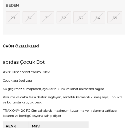
BEDEN
29
30
31
32
33
34
35
ÜRÜN ÖZELLIKLERI
adidas Çocuk Bot
Ax2r Climaproof Yarım Bilekli
Çocuklara özel yapı
Su geçirmez climaproof®, ayakların kuru ve rahat kalmasını sağlar
Koruma ve daha fazla destek sağlayan, sentetik katmanlı kumaş saya; Topukta
ve burunda kauçuk baskı
TRAXION™ 2.0 FG Çim sahalarda maximum tutunma ve hızlanma sağlayan
tasarım ve konfigürasyona sahip dişler
RENK
Mavi