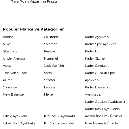
Para Puan Kazanma Fırsatı
Popüler Marka ve Kategoriler
Adidas
Columbia
Kadın Ayakkabı
Nike
Salomon
Kadın Spor Ayakkabı
Skechers
Reebok
Kadın Bot
Under Armour
Hummel
Kadın Çizme
Asics
Jack Wolfskin
Kadın Sandalet
The North Face
Vans
Kadın Günlük Spor
Puma
Scooter
Ayakkabı
Converse
Lacoste
Kadın Basketbol
New Balance
Merrell
Ayakkabısı
Kadın Outdoor Ayakkabısı
Kadın Koşu Ayakkabısı
Erkek Ayakkabı
Kız Çocuk Ayakkabı
Adidas İndirimli Ürünler
Erkek Spor Ayakkabı
Kız Çocuk Sandalet
Nike İndirimli Ürünler