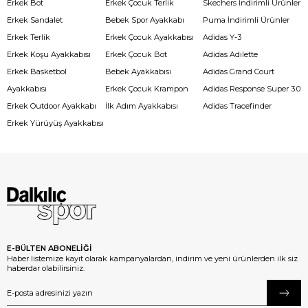
Erkek Bot
Erkek Çocuk Terlik
Skechers İndirimli Ürünler
Erkek Sandalet
Bebek Spor Ayakkabı
Puma İndirimli Ürünler
Erkek Terlik
Erkek Çocuk Ayakkabısı
Adidas Y-3
Erkek Koşu Ayakkabısı
Erkek Çocuk Bot
Adidas Adilette
Erkek Basketbol
Bebek Ayakkabısı
Adidas Grand Court
Ayakkabısı
Erkek Çocuk Krampon
Adidas Response Super 3.0
Erkek Outdoor Ayakkabı
İlk Adım Ayakkabısı
Adidas Tracefinder
Erkek Yürüyüş Ayakkabısı
E-BÜLTEN ABONELİĞİ
Haber listemize kayıt olarak kampanyalardan, indirim ve yeni ürünlerden ilk siz
haberdar olabilirsiniz.