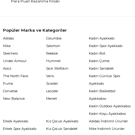
Para Puan Kazanma Fırsatı
Popüler Marka ve Kategoriler
Adidas
Columbia
Kadın Ayakkabı
Nike
Salomon
Kadın Spor Ayakkabı
Skechers
Reebok
Kadın Bot
Under Armour
Hummel
Kadın Çizme
Asics
Jack Wolfskin
Kadın Sandalet
The North Face
Vans
Kadın Günlük Spor
Puma
Scooter
Ayakkabı
Converse
Lacoste
Kadın Basketbol
New Balance
Merrell
Ayakkabısı
Kadın Outdoor Ayakkabısı
Kadın Koşu Ayakkabısı
Erkek Ayakkabı
Kız Çocuk Ayakkabı
Adidas İndirimli Ürünler
Erkek Spor Ayakkabı
Kız Çocuk Sandalet
Nike İndirimli Ürünler