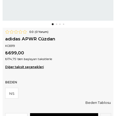
0.0
(
0
Yorum)
adidas APWR Cüzdan
KC6919
₺699,00
₺174,75
'den başlayan taksitlerle
Diğer taksit seçenekleri
BEDEN
NS
Beden Tablosu