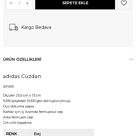
Kargo Bedava
ÜRÜN ÖZELLIKLERI
adidas Cüzdan
APWR
Ölçüler: 25,5 cm x 13 cm
%100 polyester (%100 geri dönüştürülmüş)
Düz dokuma yapısı
Kartlar için iç kısımda fermuarsız cep
Arka fermuarlı cep
Cırt cırtlı kapatma
RENK
Bej