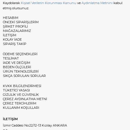
Kaydolarak
Kişisel Verilerin Korunması Kanunu
ve
Aydınlatma Metnini
kabul
etmiş olursunuz.
HESABIM
ÖNCEKİ SİPARİŞLERİM
ŞİRKET PROFİLİ
MAĞAZALARIMIZ
İLETİŞİM
KOLAY İADE
SİPARİŞ TAKİP
ÖDEME SEÇENEKLERİ
TESLİMAT
İADE VE DEĞİŞİM
BEDEN ÖLÇÜLERİ
ÜRÜN TEKNOLOJİLERİ
SIKÇA SORULAN SORULAR
KVKK BİLGİLENDİRMESİ
TÜKETİCİ YASASI
GİZLİLİK VE GÜVENLİK
ÇEREZ AYDINLATMA METNİ
ÇEREZ TERCİHLERİM
KULLANIM KOŞULLARI
İLETİŞİM
İzmir Caddesi No:22/12-13 Kızılay ANKARA