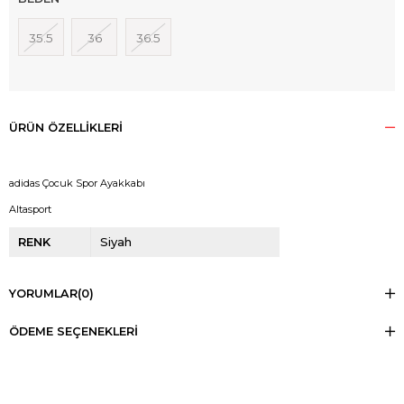
35.5
36
36.5
ÜRÜN ÖZELLIKLERI
adidas Çocuk Spor Ayakkabı
Altasport
RENK
Siyah
YORUMLAR
(0)
ÖDEME SEÇENEKLERI