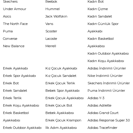
Skechers
Reebok
Kadın Bot
Under Armour
Hummel
Kadın Çizme
Asics
Jack Wolfskin
Kadın Sandalet
The North Face
Vans
Kadın Günlük Spor
Puma
Scooter
Ayakkabı
Converse
Lacoste
Kadın Basketbol
New Balance
Merrell
Ayakkabısı
Kadın Outdoor Ayakkabısı
Kadın Koşu Ayakkabısı
Erkek Ayakkabı
Kız Çocuk Ayakkabı
Adidas İndirimli Ürünler
Erkek Spor Ayakkabı
Kız Çocuk Sandalet
Nike İndirimli Ürünler
Erkek Bot
Erkek Çocuk Terlik
Skechers İndirimli Ürünler
Erkek Sandalet
Bebek Spor Ayakkabı
Puma İndirimli Ürünler
Erkek Terlik
Erkek Çocuk Ayakkabısı
Adidas Y-3
Erkek Koşu Ayakkabısı
Erkek Çocuk Bot
Adidas Adilette
Erkek Basketbol
Bebek Ayakkabısı
Adidas Grand Court
Ayakkabısı
Erkek Çocuk Krampon
Adidas Response Super 3.0
Erkek Outdoor Ayakkabı
İlk Adım Ayakkabısı
Adidas Tracefinder