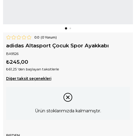
0.0
(
0
Yorum)
adidas Altasport Çocuk Spor Ayakkabı
BA9526
₺245,00
₺61,25
'den başlayan taksitlerle
Diğer taksit seçenekleri
Ürün stoklarımızda kalmamıştır.
BEDEN