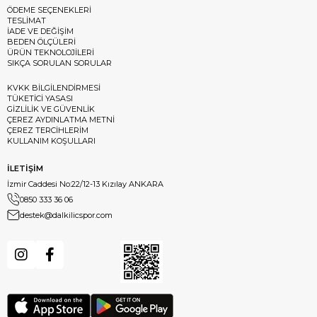
ÖDEME SEÇENEKLERİ
TESLİMAT
İADE VE DEĞİŞİM
BEDEN ÖLÇÜLERİ
ÜRÜN TEKNOLOJİLERİ
SIKÇA SORULAN SORULAR
KVKK BİLGİLENDİRMESİ
TÜKETİCİ YASASI
GİZLİLİK VE GÜVENLİK
ÇEREZ AYDINLATMA METNİ
ÇEREZ TERCİHLERİM
KULLANIM KOŞULLARI
İLETİŞİM
İzmir Caddesi No:22/12-13 Kızılay ANKARA
0850 333 36 06
destek@dalkilicspor.com