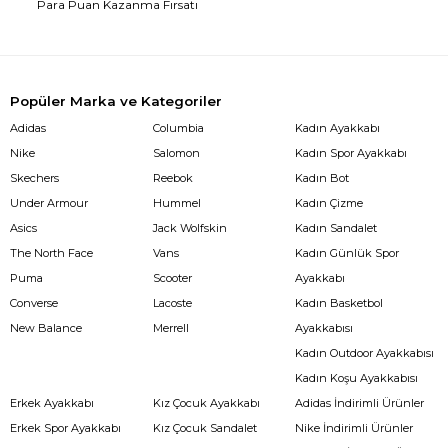
Para Puan Kazanma Fırsatı
Popüler Marka ve Kategoriler
Adidas
Columbia
Kadın Ayakkabı
Nike
Salomon
Kadın Spor Ayakkabı
Skechers
Reebok
Kadın Bot
Under Armour
Hummel
Kadın Çizme
Asics
Jack Wolfskin
Kadın Sandalet
The North Face
Vans
Kadın Günlük Spor
Puma
Scooter
Ayakkabı
Converse
Lacoste
Kadın Basketbol
New Balance
Merrell
Ayakkabısı
Kadın Outdoor Ayakkabısı
Kadın Koşu Ayakkabısı
Erkek Ayakkabı
Kız Çocuk Ayakkabı
Adidas İndirimli Ürünler
Erkek Spor Ayakkabı
Kız Çocuk Sandalet
Nike İndirimli Ürünler