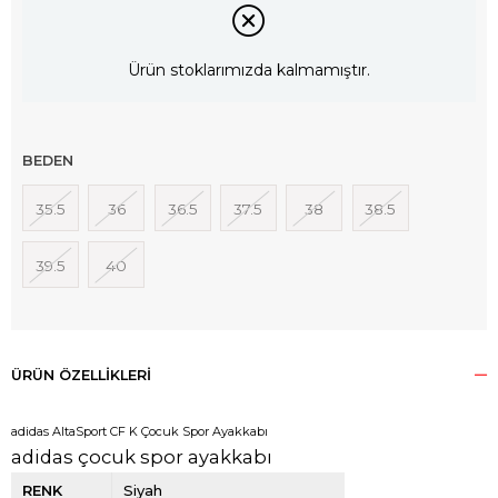
Ürün stoklarımızda kalmamıştır.
BEDEN
35.5
36
36.5
37.5
38
38.5
39.5
40
ÜRÜN ÖZELLIKLERI
adidas AltaSport CF K Çocuk Spor Ayakkabı
adidas çocuk spor ayakkabı
RENK
Siyah