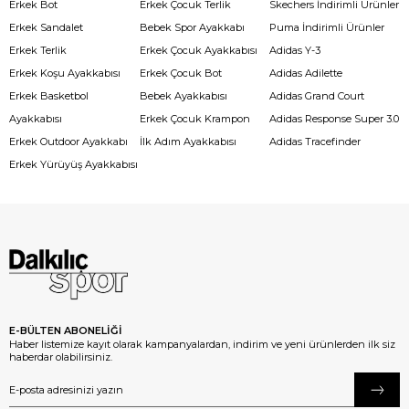
Erkek Bot
Erkek Çocuk Terlik
Skechers İndirimli Ürünler
Erkek Sandalet
Bebek Spor Ayakkabı
Puma İndirimli Ürünler
Erkek Terlik
Erkek Çocuk Ayakkabısı
Adidas Y-3
Erkek Koşu Ayakkabısı
Erkek Çocuk Bot
Adidas Adilette
Erkek Basketbol
Bebek Ayakkabısı
Adidas Grand Court
Ayakkabısı
Erkek Çocuk Krampon
Adidas Response Super 3.0
Erkek Outdoor Ayakkabı
İlk Adım Ayakkabısı
Adidas Tracefinder
Erkek Yürüyüş Ayakkabısı
E-BÜLTEN ABONELİĞİ
Haber listemize kayıt olarak kampanyalardan, indirim ve yeni ürünlerden ilk siz
haberdar olabilirsiniz.