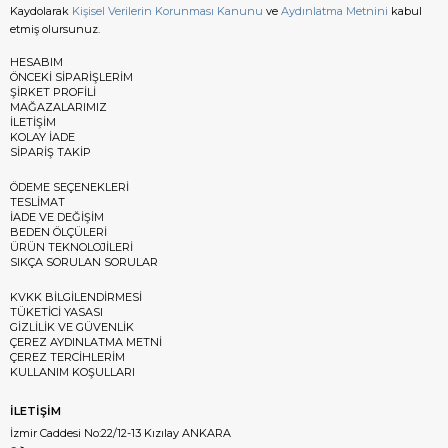
Kaydolarak
Kişisel Verilerin Korunması Kanunu
ve
Aydınlatma Metnini
kabul
etmiş olursunuz.
HESABIM
ÖNCEKİ SİPARİŞLERİM
ŞİRKET PROFİLİ
MAĞAZALARIMIZ
İLETİŞİM
KOLAY İADE
SİPARİŞ TAKİP
ÖDEME SEÇENEKLERİ
TESLİMAT
İADE VE DEĞİŞİM
BEDEN ÖLÇÜLERİ
ÜRÜN TEKNOLOJİLERİ
SIKÇA SORULAN SORULAR
KVKK BİLGİLENDİRMESİ
TÜKETİCİ YASASI
GİZLİLİK VE GÜVENLİK
ÇEREZ AYDINLATMA METNİ
ÇEREZ TERCİHLERİM
KULLANIM KOŞULLARI
İLETİŞİM
İzmir Caddesi No:22/12-13 Kızılay ANKARA