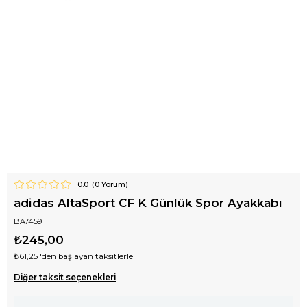
0.0
(
0
Yorum)
adidas AltaSport CF K Günlük Spor Ayakkabı
BA7459
₺245,00
₺61,25
'den başlayan taksitlerle
Diğer taksit seçenekleri