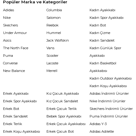
Popüler Marka ve Kategoriler
Adidas
Columbia
Kadın Ayakkabı
Nike
Salomon
Kadın Spor Ayakkabı
Skechers
Reebok
Kadın Bot
Under Armour
Hummel
Kadın Çizme
Asics
Jack Wolfskin
Kadın Sandalet
The North Face
Vans
Kadın Günlük Spor
Puma
Scooter
Ayakkabı
Converse
Lacoste
Kadın Basketbol
New Balance
Merrell
Ayakkabısı
Kadın Outdoor Ayakkabısı
Kadın Koşu Ayakkabısı
Erkek Ayakkabı
Kız Çocuk Ayakkabı
Adidas İndirimli Ürünler
Erkek Spor Ayakkabı
Kız Çocuk Sandalet
Nike İndirimli Ürünler
Erkek Bot
Erkek Çocuk Terlik
Skechers İndirimli Ürünler
Erkek Sandalet
Bebek Spor Ayakkabı
Puma İndirimli Ürünler
Erkek Terlik
Erkek Çocuk Ayakkabısı
Adidas Y-3
Erkek Koşu Ayakkabısı
Erkek Çocuk Bot
Adidas Adilette