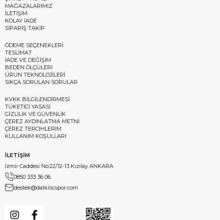
MAĞAZALARIMIZ
İLETİŞİM
KOLAY İADE
SİPARİŞ TAKİP
ÖDEME SEÇENEKLERİ
TESLİMAT
İADE VE DEĞİŞİM
BEDEN ÖLÇÜLERİ
ÜRÜN TEKNOLOJİLERİ
SIKÇA SORULAN SORULAR
KVKK BİLGİLENDİRMESİ
TÜKETİCİ YASASI
GİZLİLİK VE GÜVENLİK
ÇEREZ AYDINLATMA METNİ
ÇEREZ TERCİHLERİM
KULLANIM KOŞULLARI
İLETİŞİM
İzmir Caddesi No:22/12-13 Kızılay ANKARA
0850 333 36 06
destek@dalkilicspor.com