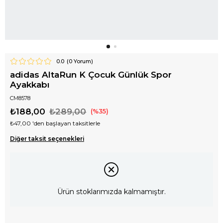
0.0
(
0
Yorum)
adidas AltaRun K Çocuk Günlük Spor
Ayakkabı
CM8578
₺188,00
₺289,00
35
₺47,00
'den başlayan taksitlerle
Diğer taksit seçenekleri
Ürün stoklarımızda kalmamıştır.