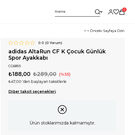
0
< < Önceki Sayfaya Dön
0.0
(
0
Yorum)
adidas AltaRun CF K Çocuk Günlük
Spor Ayakkabı
CG6895
₺188,00
₺289,00
35
₺47,00
'den başlayan taksitlerle
Diğer taksit seçenekleri
Ürün stoklarımızda kalmamıştır.