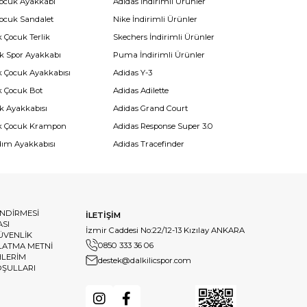
Çocuk Ayakkabı
Adidas İndirimli Ürünler
Çocuk Sandalet
Nike İndirimli Ürünler
 Çocuk Terlik
Skechers İndirimli Ürünler
k Spor Ayakkabı
Puma İndirimli Ürünler
k Çocuk Ayakkabısı
Adidas Y-3
k Çocuk Bot
Adidas Adilette
k Ayakkabısı
Adidas Grand Court
k Çocuk Krampon
Adidas Response Super 3.0
dım Ayakkabısı
Adidas Tracefinder
ENDİRMESİ
İLETİŞİM
ASI
İzmir Caddesi No:22/12-13 Kızılay ANKARA
GÜVENLİK
0850 333 36 06
LATMA METNİ
HLERİM
destek@dalkilicspor.com
OŞULLARI