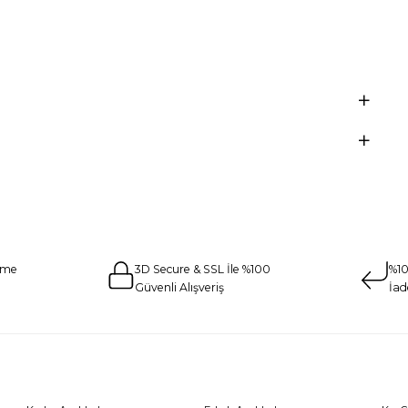
eme
3D Secure & SSL İle %100
%10
Güvenli Alışveriş
İad