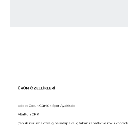
ÜRÜN ÖZELLIKLERI
adidas Çocuk Günlük Spor Ayakkabı
AltaRun CF K
Çabuk kuruma özelliğine sahip Eva iç taban rahatlık ve koku kontrolü