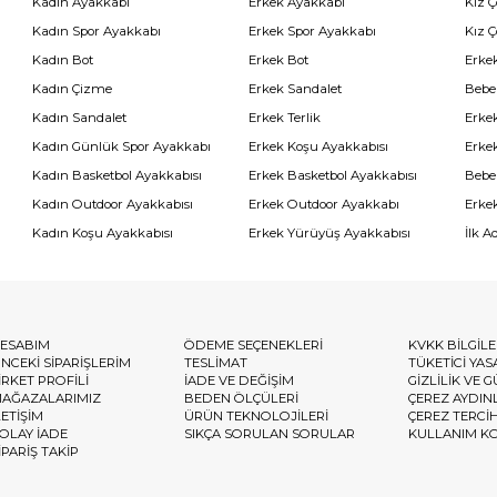
Kadın Ayakkabı
Erkek Ayakkabı
Kız 
Kadın Spor Ayakkabı
Erkek Spor Ayakkabı
Kız 
Kadın Bot
Erkek Bot
Erkek
Kadın Çizme
Erkek Sandalet
Bebe
Kadın Sandalet
Erkek Terlik
Erke
Kadın Günlük Spor Ayakkabı
Erkek Koşu Ayakkabısı
Erke
Kadın Basketbol Ayakkabısı
Erkek Basketbol Ayakkabısı
Bebe
Kadın Outdoor Ayakkabısı
Erkek Outdoor Ayakkabı
Erke
Kadın Koşu Ayakkabısı
Erkek Yürüyüş Ayakkabısı
İlk A
ESABIM
ÖDEME SEÇENEKLERİ
KVKK BİLGİL
NCEKİ SİPARİŞLERİM
TESLİMAT
TÜKETİCİ YAS
İRKET PROFİLİ
İADE VE DEĞİŞİM
GİZLİLİK VE 
AĞAZALARIMIZ
BEDEN ÖLÇÜLERİ
ÇEREZ AYDIN
LETİŞİM
ÜRÜN TEKNOLOJİLERİ
ÇEREZ TERCİ
OLAY İADE
SIKÇA SORULAN SORULAR
KULLANIM K
İPARİŞ TAKİP