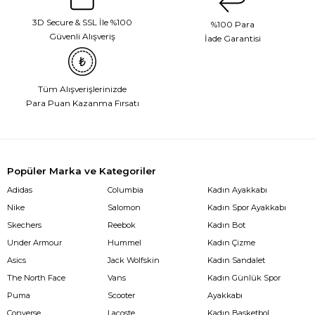
3D Secure & SSL İle %100
%100 Para
Güvenli Alışveriş
İade Garantisi
Tüm Alışverişlerinizde
Para Puan Kazanma Fırsatı
Popüler Marka ve Kategoriler
Adidas
Columbia
Kadın Ayakkabı
Nike
Salomon
Kadın Spor Ayakkabı
Skechers
Reebok
Kadın Bot
Under Armour
Hummel
Kadın Çizme
Asics
Jack Wolfskin
Kadın Sandalet
The North Face
Vans
Kadın Günlük Spor
Puma
Scooter
Ayakkabı
Converse
Lacoste
Kadın Basketbol