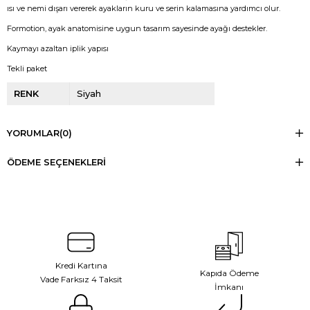
ısı ve nemi dışarı vererek ayakların kuru ve serin kalamasına yardımcı olur.
Formotion, ayak anatomisine uygun tasarım sayesinde ayağı destekler.
Kaymayı azaltan iplik yapısı
Tekli paket
RENK
Siyah
YORUMLAR
(0)
ÖDEME SEÇENEKLERI
Kredi Kartına
Kapıda Ödeme
Vade Farksız 4 Taksit
İmkanı