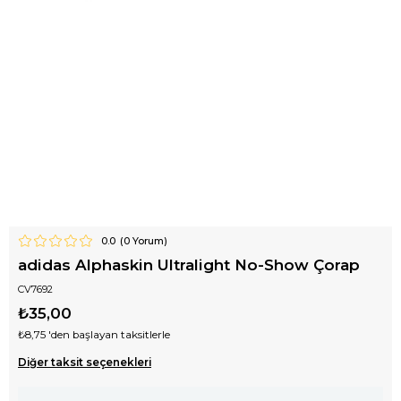
0.0
(
0
Yorum)
adidas Alphaskin Ultralight No-Show Çorap
CV7692
₺35,00
₺8,75
'den başlayan taksitlerle
Diğer taksit seçenekleri