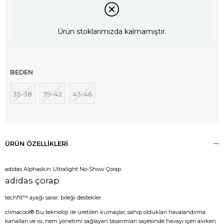
Ürün stoklarımızda kalmamıştır.
BEDEN
35-38
39-42
43-46
ÜRÜN ÖZELLIKLERI
adidas Alphaskin Ultralight No-Show Çorap
adidas çorap
techfit™ ayağı sarar, bileği destekler.
climacool® Bu teknoloji ile üretilen kumaşlar, sahip oldukları havalandırma
kanalları ve ısı, nem yönetimi sağlayan tasarımları sayesinde havayı içeri alırken