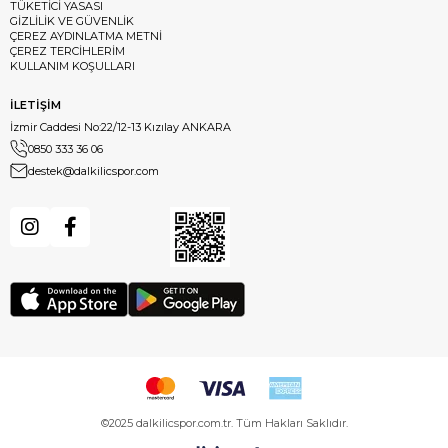
TÜKETİCİ YASASI
GİZLİLİK VE GÜVENLİK
ÇEREZ AYDINLATMA METNİ
ÇEREZ TERCİHLERİM
KULLANIM KOŞULLARI
İLETİŞİM
İzmir Caddesi No:22/12-13 Kızılay ANKARA
0850 333 36 06
destek@dalkilicspor.com
©2025 dalkilicspor.com.tr. Tüm Hakları Saklıdır.