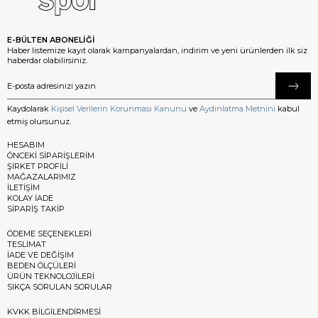
E-BÜLTEN ABONELİĞİ
Haber listemize kayıt olarak kampanyalardan, indirim ve yeni ürünlerden ilk siz
haberdar olabilirsiniz.
Kaydolarak
Kişisel Verilerin Korunması Kanunu
ve
Aydınlatma Metnini
kabul
etmiş olursunuz.
HESABIM
ÖNCEKİ SİPARİŞLERİM
ŞİRKET PROFİLİ
MAĞAZALARIMIZ
İLETİŞİM
KOLAY İADE
SİPARİŞ TAKİP
ÖDEME SEÇENEKLERİ
TESLİMAT
İADE VE DEĞİŞİM
BEDEN ÖLÇÜLERİ
ÜRÜN TEKNOLOJİLERİ
SIKÇA SORULAN SORULAR
KVKK BİLGİLENDİRMESİ