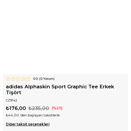
0.0
(
0
Yorum)
adidas Alphaskin Sport Graphic Tee Erkek
Tişört
CZ9142
₺176,00
₺235,00
25
₺44,00
'den başlayan taksitlerle
Diğer taksit seçenekleri