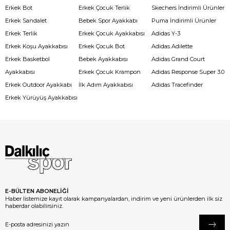
Erkek Bot
Erkek Çocuk Terlik
Skechers İndirimli Ürünler
Erkek Sandalet
Bebek Spor Ayakkabı
Puma İndirimli Ürünler
Erkek Terlik
Erkek Çocuk Ayakkabısı
Adidas Y-3
Erkek Koşu Ayakkabısı
Erkek Çocuk Bot
Adidas Adilette
Erkek Basketbol
Bebek Ayakkabısı
Adidas Grand Court
Ayakkabısı
Erkek Çocuk Krampon
Adidas Response Super 3.0
Erkek Outdoor Ayakkabı
İlk Adım Ayakkabısı
Adidas Tracefinder
Erkek Yürüyüş Ayakkabısı
E-BÜLTEN ABONELİĞİ
Haber listemize kayıt olarak kampanyalardan, indirim ve yeni ürünlerden ilk siz
haberdar olabilirsiniz.