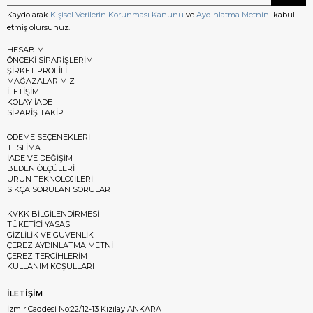
Kaydolarak
Kişisel Verilerin Korunması Kanunu
ve
Aydınlatma Metnini
kabul
etmiş olursunuz.
HESABIM
ÖNCEKİ SİPARİŞLERİM
ŞİRKET PROFİLİ
MAĞAZALARIMIZ
İLETİŞİM
KOLAY İADE
SİPARİŞ TAKİP
ÖDEME SEÇENEKLERİ
TESLİMAT
İADE VE DEĞİŞİM
BEDEN ÖLÇÜLERİ
ÜRÜN TEKNOLOJİLERİ
SIKÇA SORULAN SORULAR
KVKK BİLGİLENDİRMESİ
TÜKETİCİ YASASI
GİZLİLİK VE GÜVENLİK
ÇEREZ AYDINLATMA METNİ
ÇEREZ TERCİHLERİM
KULLANIM KOŞULLARI
İLETİŞİM
İzmir Caddesi No:22/12-13 Kızılay ANKARA