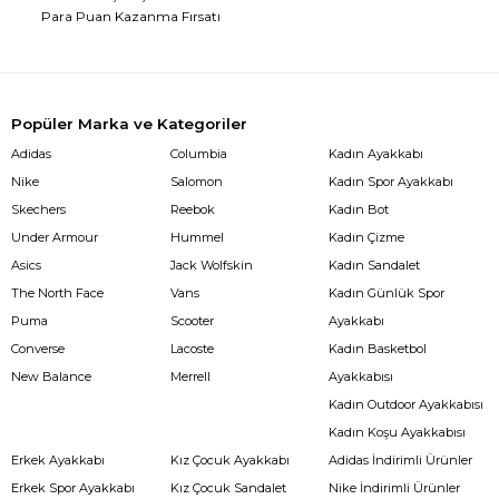
Para Puan Kazanma Fırsatı
Popüler Marka ve Kategoriler
Adidas
Columbia
Kadın Ayakkabı
Nike
Salomon
Kadın Spor Ayakkabı
Skechers
Reebok
Kadın Bot
Under Armour
Hummel
Kadın Çizme
Asics
Jack Wolfskin
Kadın Sandalet
The North Face
Vans
Kadın Günlük Spor
Puma
Scooter
Ayakkabı
Converse
Lacoste
Kadın Basketbol
New Balance
Merrell
Ayakkabısı
Kadın Outdoor Ayakkabısı
Kadın Koşu Ayakkabısı
Erkek Ayakkabı
Kız Çocuk Ayakkabı
Adidas İndirimli Ürünler
Erkek Spor Ayakkabı
Kız Çocuk Sandalet
Nike İndirimli Ürünler