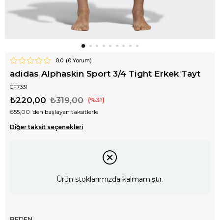
0.0
(
0
Yorum)
adidas Alphaskin Sport 3/4 Tight Erkek Tayt
CF7331
₺220,00
₺319,00
31
₺55,00
'den başlayan taksitlerle
Diğer taksit seçenekleri
Ürün stoklarımızda kalmamıştır.
BEDEN