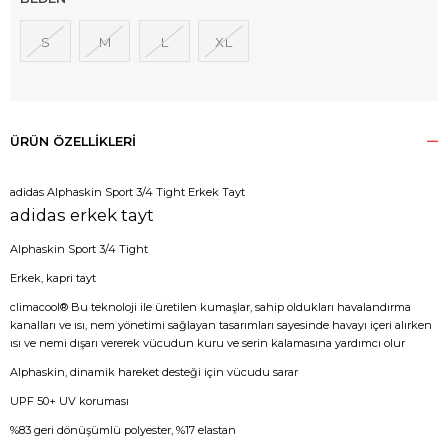
S
M
L
XL
ÜRÜN ÖZELLIKLERI
adidas Alphaskin Sport 3/4 Tight Erkek Tayt
adidas erkek tayt
Alphaskin Sport 3/4 Tight
Erkek, kapri tayt
climacool® Bu teknoloji ile üretilen kumaşlar, sahip oldukları havalandırma
kanalları ve ısı, nem yönetimi sağlayan tasarımları sayesinde havayı içeri alırken
ısı ve nemi dışarı vererek vücudun kuru ve serin kalamasına yardımcı olur
Alphaskin, dinamik hareket desteği için vücudu sarar
UPF 50+ UV koruması
%83 geri dönüşümlü polyester, %17 elastan