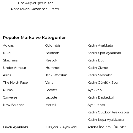
Tüm Alışverişlerinizde
Para Puan Kazanma Fırsatı
Popüler Marka ve Kategoriler
Adidas
Columbia
Kadın Ayakkabı
Nike
Salomon
Kadın Spor Ayakkabı
Skechers
Reebok
Kadın Bot
Under Armour
Hummel
Kadın Çizme
Asics
Jack Wolfskin
Kadın Sandalet
The North Face
Vans
Kadın Günlük Spor
Puma
Scooter
Ayakkabı
Converse
Lacoste
Kadın Basketbol
New Balance
Merrell
Ayakkabısı
Kadın Outdoor Ayakkabısı
Kadın Koşu Ayakkabısı
Erkek Ayakkabı
Kız Çocuk Ayakkabı
Adidas İndirimli Ürünler