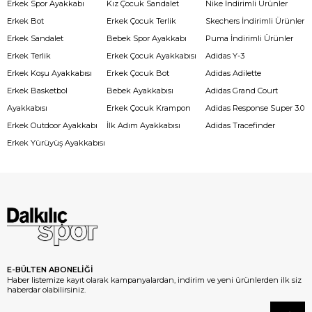
Erkek Spor Ayakkabı
Kız Çocuk Sandalet
Nike İndirimli Ürünler
Erkek Bot
Erkek Çocuk Terlik
Skechers İndirimli Ürünler
Erkek Sandalet
Bebek Spor Ayakkabı
Puma İndirimli Ürünler
Erkek Terlik
Erkek Çocuk Ayakkabısı
Adidas Y-3
Erkek Koşu Ayakkabısı
Erkek Çocuk Bot
Adidas Adilette
Erkek Basketbol
Bebek Ayakkabısı
Adidas Grand Court
Ayakkabısı
Erkek Çocuk Krampon
Adidas Response Super 3.0
Erkek Outdoor Ayakkabı
İlk Adım Ayakkabısı
Adidas Tracefinder
Erkek Yürüyüş Ayakkabısı
E-BÜLTEN ABONELİĞİ
Haber listemize kayıt olarak kampanyalardan, indirim ve yeni ürünlerden ilk siz
haberdar olabilirsiniz.