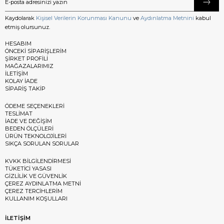
Kaydolarak
Kişisel Verilerin Korunması Kanunu
ve
Aydınlatma Metnini
kabul
etmiş olursunuz.
HESABIM
ÖNCEKİ SİPARİŞLERİM
ŞİRKET PROFİLİ
MAĞAZALARIMIZ
İLETİŞİM
KOLAY İADE
SİPARİŞ TAKİP
ÖDEME SEÇENEKLERİ
TESLİMAT
İADE VE DEĞİŞİM
BEDEN ÖLÇÜLERİ
ÜRÜN TEKNOLOJİLERİ
SIKÇA SORULAN SORULAR
KVKK BİLGİLENDİRMESİ
TÜKETİCİ YASASI
GİZLİLİK VE GÜVENLİK
ÇEREZ AYDINLATMA METNİ
ÇEREZ TERCİHLERİM
KULLANIM KOŞULLARI
İLETİŞİM