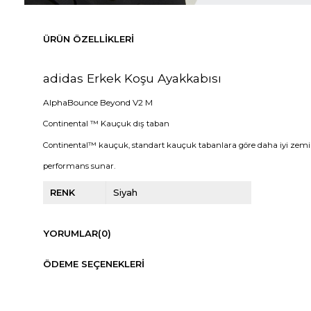
ÜRÜN ÖZELLIKLERI
adidas Erkek Koşu Ayakkabısı
AlphaBounce Beyond V2 M
Continental ™ Kauçuk dış taban
Continental™ kauçuk, standart kauçuk tabanlara göre daha iyi zem
performans sunar.
RENK
Siyah
YORUMLAR
(0)
ÖDEME SEÇENEKLERI