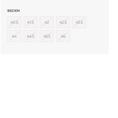
BEDEN
40.5
41.5
42
42.5
43.5
44
44.5
45.5
46