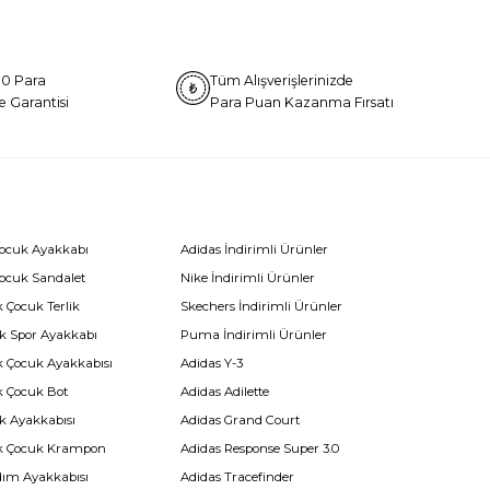
0 Para
Tüm Alışverişlerinizde
e Garantisi
Para Puan Kazanma Fırsatı
Çocuk Ayakkabı
Adidas İndirimli Ürünler
Çocuk Sandalet
Nike İndirimli Ürünler
 Çocuk Terlik
Skechers İndirimli Ürünler
k Spor Ayakkabı
Puma İndirimli Ürünler
k Çocuk Ayakkabısı
Adidas Y-3
k Çocuk Bot
Adidas Adilette
k Ayakkabısı
Adidas Grand Court
k Çocuk Krampon
Adidas Response Super 3.0
dım Ayakkabısı
Adidas Tracefinder