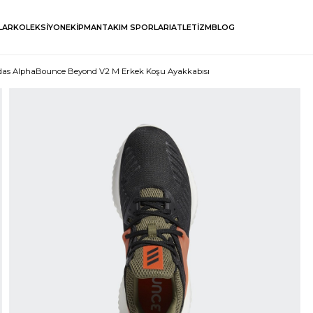
LAR
KOLEKSİYON
EKİPMAN
TAKIM SPORLARI
ATLETİZM
BLOG
das AlphaBounce Beyond V2 M Erkek Koşu Ayakkabısı