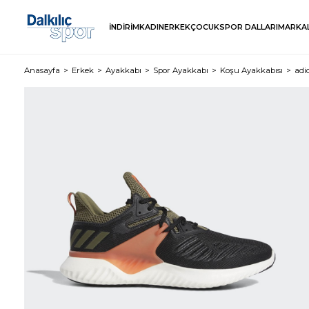
İNDİRİM
KADIN
ERKEK
ÇOCUK
SPOR DALLARI
MARKA
Anasayfa
Erkek
Ayakkabı
Spor Ayakkabı
Koşu Ayakkabısı
adi