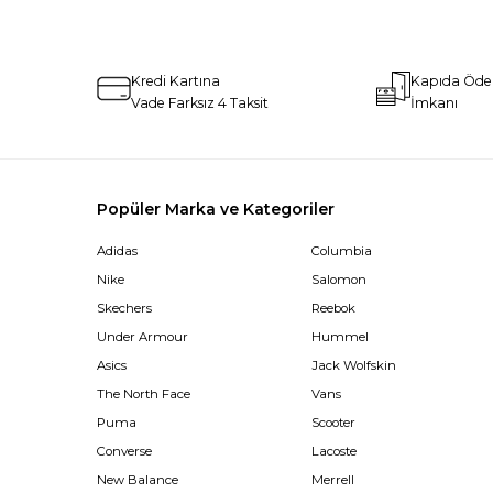
Kredi Kartına
Kapıda Öd
Vade Farksız 4 Taksit
İmkanı
Popüler Marka ve Kategoriler
Adidas
Columbia
Nike
Salomon
Skechers
Reebok
Under Armour
Hummel
Asics
Jack Wolfskin
The North Face
Vans
Puma
Scooter
Converse
Lacoste
New Balance
Merrell