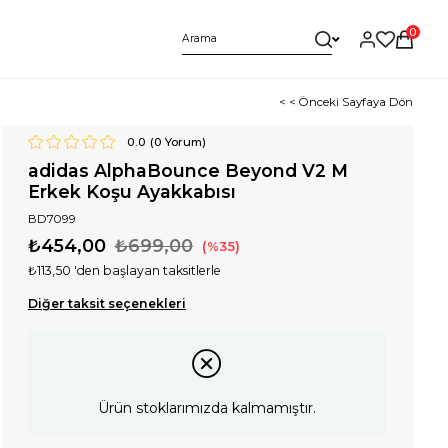
0
< < Önceki Sayfaya Dön
0.0
(
0
Yorum)
adidas AlphaBounce Beyond V2 M
Erkek Koşu Ayakkabısı
BD7099
₺454,00
₺699,00
35
₺113,50
'den başlayan taksitlerle
Diğer taksit seçenekleri
Ürün stoklarımızda kalmamıştır.