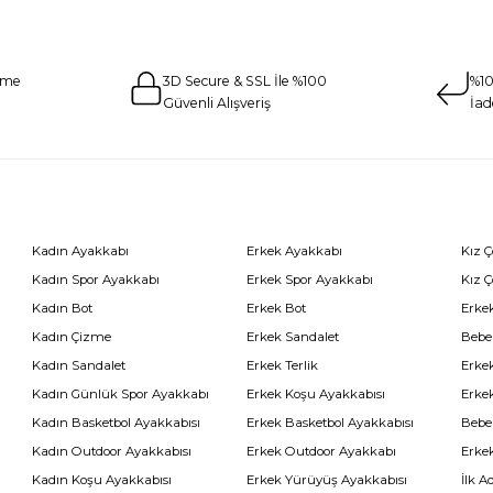
eme
3D Secure & SSL İle %100
%10
Güvenli Alışveriş
İad
Kadın Ayakkabı
Erkek Ayakkabı
Kız 
Kadın Spor Ayakkabı
Erkek Spor Ayakkabı
Kız 
Kadın Bot
Erkek Bot
Erkek
Kadın Çizme
Erkek Sandalet
Bebe
Kadın Sandalet
Erkek Terlik
Erke
Kadın Günlük Spor Ayakkabı
Erkek Koşu Ayakkabısı
Erke
Kadın Basketbol Ayakkabısı
Erkek Basketbol Ayakkabısı
Bebe
Kadın Outdoor Ayakkabısı
Erkek Outdoor Ayakkabı
Erke
Kadın Koşu Ayakkabısı
Erkek Yürüyüş Ayakkabısı
İlk A