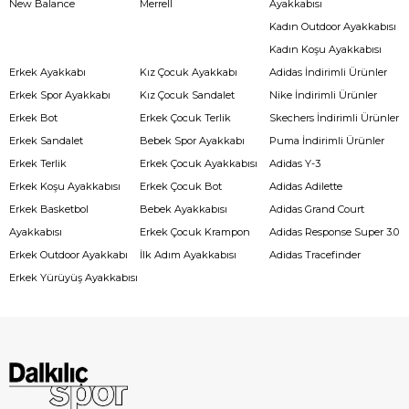
New Balance
Merrell
Ayakkabısı
Kadın Outdoor Ayakkabısı
Kadın Koşu Ayakkabısı
Erkek Ayakkabı
Kız Çocuk Ayakkabı
Adidas İndirimli Ürünler
Erkek Spor Ayakkabı
Kız Çocuk Sandalet
Nike İndirimli Ürünler
Erkek Bot
Erkek Çocuk Terlik
Skechers İndirimli Ürünler
Erkek Sandalet
Bebek Spor Ayakkabı
Puma İndirimli Ürünler
Erkek Terlik
Erkek Çocuk Ayakkabısı
Adidas Y-3
Erkek Koşu Ayakkabısı
Erkek Çocuk Bot
Adidas Adilette
Erkek Basketbol
Bebek Ayakkabısı
Adidas Grand Court
Ayakkabısı
Erkek Çocuk Krampon
Adidas Response Super 3.0
Erkek Outdoor Ayakkabı
İlk Adım Ayakkabısı
Adidas Tracefinder
Erkek Yürüyüş Ayakkabısı