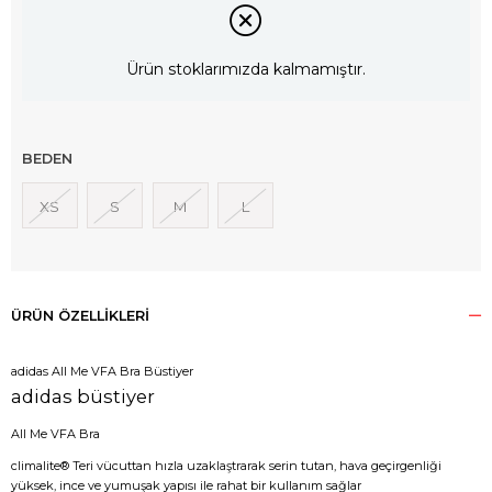
Ürün stoklarımızda kalmamıştır.
BEDEN
XS
S
M
L
ÜRÜN ÖZELLIKLERI
adidas All Me VFA Bra Büstiyer
adidas büstiyer
All Me VFA Bra
climalite® Teri vücuttan hızla uzaklaştrarak serin tutan, hava geçirgenliği
yüksek, ince ve yumuşak yapısı ile rahat bir kullanım sağlar