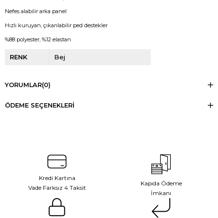
Nefes alabilir arka panel
Hızlı kuruyan, çıkarılabilir ped destekler
%88 polyester, %12 elastan
RENK
Bej
YORUMLAR
(0)
ÖDEME SEÇENEKLERI
Kredi Kartına
Kapıda Ödeme
Vade Farksız 4 Taksit
İmkanı