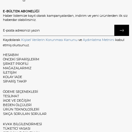
E-BÜLTEN ABONELİĞİ
Haber listemize kayıt olarak kampanyalardan, indirim ve yeni ürünlerden ilk siz
haberdar olabilirsiniz.
Kaydolarak
Kişisel Verilerin Korunması Kanunu
ve
Aydınlatma Metnini
kabul
etmiş olursunuz.
HESABIM
ÖNCEKİ SİPARİŞLERİM
ŞİRKET PROFİLİ
MAĞAZALARIMIZ
İLETİŞİM
KOLAY İADE
SİPARİŞ TAKİP
ÖDEME SEÇENEKLERİ
TESLİMAT
İADE VE DEĞİŞİM
BEDEN ÖLÇÜLERİ
ÜRÜN TEKNOLOJİLERİ
SIKÇA SORULAN SORULAR
KVKK BİLGİLENDİRMESİ
TÜKETİCİ YASASI