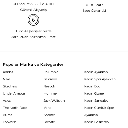
3D Secure & SSL İle %100
%100 Para
Güvenli Alışveriş
İade Garantisi
Tüm Alışverişlerinizde
Para Puan Kazanma Fırsatı
Popüler Marka ve Kategoriler
Adidas
Columbia
Kadın Ayakkabı
Nike
Salomon
Kadın Spor Ayakkabı
Skechers
Reebok
Kadın Bot
Under Armour
Hummel
Kadın Çizme
Asics
Jack Wolfskin
Kadın Sandalet
The North Face
Vans
Kadın Günlük Spor
Puma
Scooter
Ayakkabı
Converse
Lacoste
Kadın Basketbol