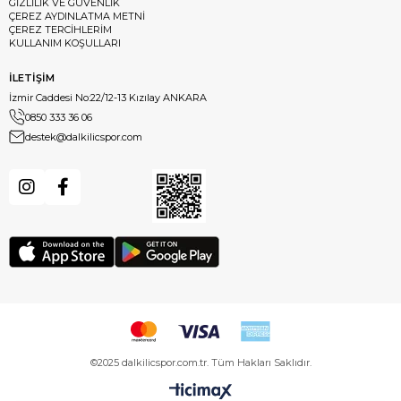
GİZLİLİK VE GÜVENLİK
ÇEREZ AYDINLATMA METNİ
ÇEREZ TERCİHLERİM
KULLANIM KOŞULLARI
İLETİŞİM
İzmir Caddesi No:22/12-13 Kızılay ANKARA
0850 333 36 06
destek@dalkilicspor.com
©2025 dalkilicspor.com.tr. Tüm Hakları Saklıdır.