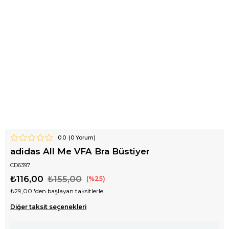
0.0
(
0
Yorum)
adidas All Me VFA Bra Büstiyer
CD6397
₺116,00
₺155,00
25
₺29,00
'den başlayan taksitlerle
Diğer taksit seçenekleri