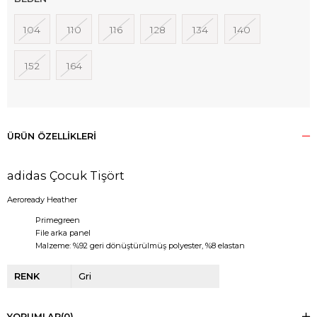
104
110
116
128
134
140
152
164
ÜRÜN ÖZELLIKLERI
adidas Çocuk Tişört
Aeroready Heather
Primegreen
File arka panel
Malzeme: %92 geri dönüştürülmüş polyester, %8 elastan
RENK
Gri
YORUMLAR
(0)