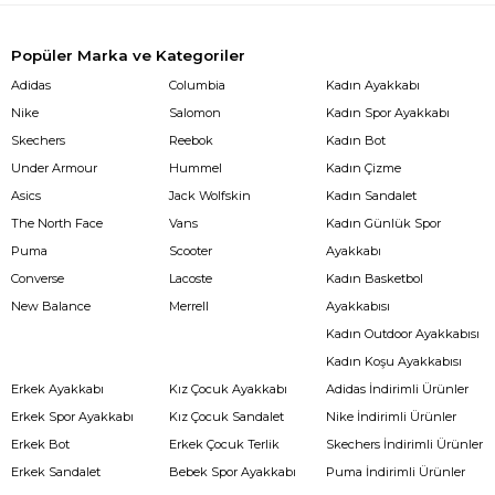
Popüler Marka ve Kategoriler
Adidas
Columbia
Kadın Ayakkabı
Nike
Salomon
Kadın Spor Ayakkabı
Skechers
Reebok
Kadın Bot
Under Armour
Hummel
Kadın Çizme
Asics
Jack Wolfskin
Kadın Sandalet
The North Face
Vans
Kadın Günlük Spor
Puma
Scooter
Ayakkabı
Converse
Lacoste
Kadın Basketbol
New Balance
Merrell
Ayakkabısı
Kadın Outdoor Ayakkabısı
Kadın Koşu Ayakkabısı
Erkek Ayakkabı
Kız Çocuk Ayakkabı
Adidas İndirimli Ürünler
Erkek Spor Ayakkabı
Kız Çocuk Sandalet
Nike İndirimli Ürünler
Erkek Bot
Erkek Çocuk Terlik
Skechers İndirimli Ürünler
Erkek Sandalet
Bebek Spor Ayakkabı
Puma İndirimli Ürünler