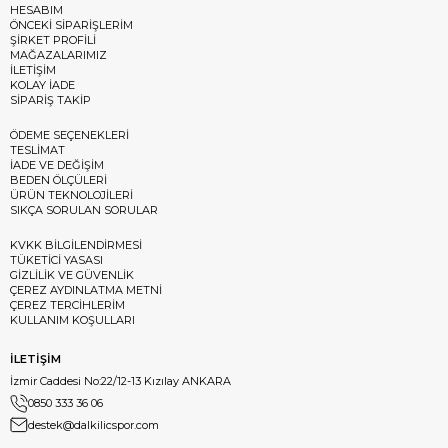
HESABIM
ÖNCEKİ SİPARİŞLERİM
ŞİRKET PROFİLİ
MAĞAZALARIMIZ
İLETİŞİM
KOLAY İADE
SİPARİŞ TAKİP
ÖDEME SEÇENEKLERİ
TESLİMAT
İADE VE DEĞİŞİM
BEDEN ÖLÇÜLERİ
ÜRÜN TEKNOLOJİLERİ
SIKÇA SORULAN SORULAR
KVKK BİLGİLENDİRMESİ
TÜKETİCİ YASASI
GİZLİLİK VE GÜVENLİK
ÇEREZ AYDINLATMA METNİ
ÇEREZ TERCİHLERİM
KULLANIM KOŞULLARI
İLETİŞİM
İzmir Caddesi No:22/12-13 Kızılay ANKARA
0850 333 36 06
destek@dalkilicspor.com