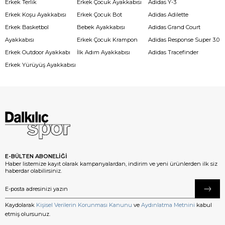
Erkek Terlik
Erkek Çocuk Ayakkabısı
Adidas Y-3
Erkek Koşu Ayakkabısı
Erkek Çocuk Bot
Adidas Adilette
Erkek Basketbol
Bebek Ayakkabısı
Adidas Grand Court
Ayakkabısı
Erkek Çocuk Krampon
Adidas Response Super 3.0
Erkek Outdoor Ayakkabı
İlk Adım Ayakkabısı
Adidas Tracefinder
Erkek Yürüyüş Ayakkabısı
E-BÜLTEN ABONELİĞİ
Haber listemize kayıt olarak kampanyalardan, indirim ve yeni ürünlerden ilk siz
haberdar olabilirsiniz.
Kaydolarak
Kişisel Verilerin Korunması Kanunu
ve
Aydınlatma Metnini
kabul
etmiş olursunuz.