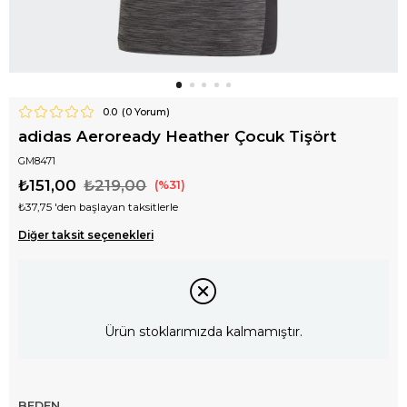
0.0
(
0
Yorum)
adidas Aeroready Heather Çocuk Tişört
GM8471
₺151,00
₺219,00
31
₺37,75
'den başlayan taksitlerle
Diğer taksit seçenekleri
Ürün stoklarımızda kalmamıştır.
BEDEN