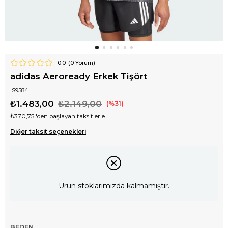
0.0
(
0
Yorum)
adidas Aeroready Erkek Tişört
IS9584
₺1.483,00
₺2.149,00
31
₺370,75
'den başlayan taksitlerle
Diğer taksit seçenekleri
Ürün stoklarımızda kalmamıştır.
BEDEN