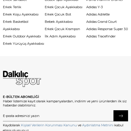
Erkek Terlik
Erkek Çocuk Ayakkabısı
Adidas Y-3
Erkek Koşu Ayakkabısı
Erkek Çocuk Bot
Adidas Adilette
Erkek Basketbol
Bebek Ayakkabısı
Adidas Grand Court
Ayakkabısı
Erkek Çocuk Krampon
Adidas Response Super 3.0
Erkek Outdoor Ayakkabı
İlk Adım Ayakkabısı
Adidas Tracefinder
Erkek Yürüyüş Ayakkabısı
E-BÜLTEN ABONELİĞİ
Haber listemize kayıt olarak kampanyalardan, indirim ve yeni ürünlerden ilk siz
haberdar olabilirsiniz.
Kaydolarak
Kişisel Verilerin Korunması Kanunu
ve
Aydınlatma Metnini
kabul
etmiş olursunuz.