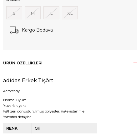
S
M
L
XL
Kargo Bedava
ÜRÜN ÖZELLIKLERI
adidas Erkek Tişört
Aeroready
Normal uyum
Yuvarlak yakalı
%91 geri dönüştürülmüş polyester, %9 elastan file
Yansıtıcı detaylar
RENK
Gri