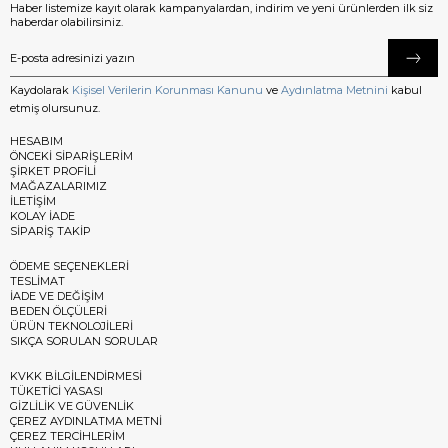
Haber listemize kayıt olarak kampanyalardan, indirim ve yeni ürünlerden ilk siz
haberdar olabilirsiniz.
Kaydolarak
Kişisel Verilerin Korunması Kanunu
ve
Aydınlatma Metnini
kabul
etmiş olursunuz.
HESABIM
ÖNCEKİ SİPARİŞLERİM
ŞİRKET PROFİLİ
MAĞAZALARIMIZ
İLETİŞİM
KOLAY İADE
SİPARİŞ TAKİP
ÖDEME SEÇENEKLERİ
TESLİMAT
İADE VE DEĞİŞİM
BEDEN ÖLÇÜLERİ
ÜRÜN TEKNOLOJİLERİ
SIKÇA SORULAN SORULAR
KVKK BİLGİLENDİRMESİ
TÜKETİCİ YASASI
GİZLİLİK VE GÜVENLİK
ÇEREZ AYDINLATMA METNİ
ÇEREZ TERCİHLERİM