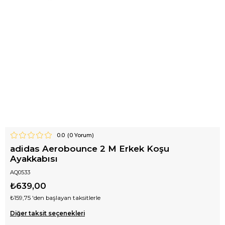
0.0
(
0
Yorum)
adidas Aerobounce 2 M Erkek Koşu
Ayakkabısı
AQ0533
₺639,00
₺159,75
'den başlayan taksitlerle
Diğer taksit seçenekleri