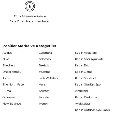
Tüm Alışverişlerinizde
Para Puan Kazanma Fırsatı
Popüler Marka ve Kategoriler
Adidas
Columbia
Kadın Ayakkabı
Nike
Salomon
Kadın Spor Ayakkabı
Skechers
Reebok
Kadın Bot
Under Armour
Hummel
Kadın Çizme
Asics
Jack Wolfskin
Kadın Sandalet
The North Face
Vans
Kadın Günlük Spor
Puma
Scooter
Ayakkabı
Converse
Lacoste
Kadın Basketbol
New Balance
Merrell
Ayakkabısı
Kadın Outdoor Ayakkabısı