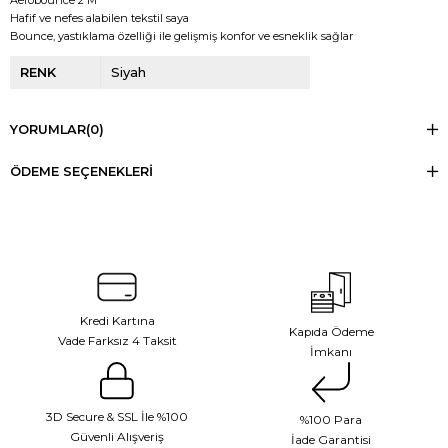
Aerobounce 2 M
Hafif ve nefes alabilen tekstil saya
Bounce, yastıklama özelliği ile gelişmiş konfor ve esneklik sağlar
RENK
Siyah
YORUMLAR
(0)
ÖDEME SEÇENEKLERI
Kredi Kartına
Kapıda Ödeme
Vade Farksız 4 Taksit
İmkanı
3D Secure & SSL İle %100
%100 Para
Güvenli Alışveriş
İade Garantisi