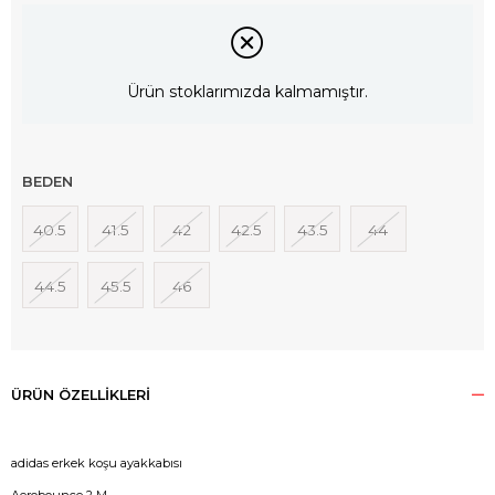
Ürün stoklarımızda kalmamıştır.
BEDEN
40.5
41.5
42
42.5
43.5
44
44.5
45.5
46
ÜRÜN ÖZELLIKLERI
adidas erkek koşu ayakkabısı