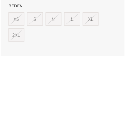
BEDEN
XS
S
M
L
XL
2XL