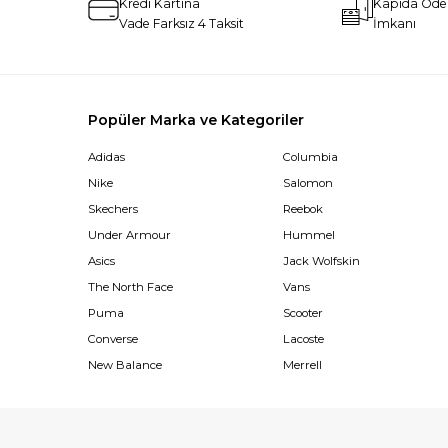
Kredi Kartına
Kapıda Öd
Vade Farksız 4 Taksit
İmkanı
Popüler Marka ve Kategoriler
Adidas
Columbia
Nike
Salomon
Skechers
Reebok
Under Armour
Hummel
Asics
Jack Wolfskin
The North Face
Vans
Puma
Scooter
Converse
Lacoste
New Balance
Merrell