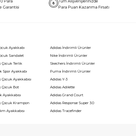
0 Para
Tüm Alışverişlerinizde
e Garantisi
Para Puan Kazanma Fırsatı
Çocuk Ayakkabı
Adidas İndirimli Ürünler
Çocuk Sandalet
Nike İndirimli Ürünler
 Çocuk Terlik
Skechers İndirimli Ürünler
k Spor Ayakkabı
Puma İndirimli Ürünler
k Çocuk Ayakkabısı
Adidas Y-3
k Çocuk Bot
Adidas Adilette
k Ayakkabısı
Adidas Grand Court
k Çocuk Krampon
Adidas Response Super 3.0
dım Ayakkabısı
Adidas Tracefinder