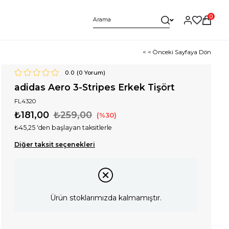
0
< < Önceki Sayfaya Dön
0.0
(
0
Yorum)
adidas Aero 3-Stripes Erkek Tişört
FL4320
₺181,00
₺259,00
30
₺45,25
'den başlayan taksitlerle
Diğer taksit seçenekleri
Ürün stoklarımızda kalmamıştır.