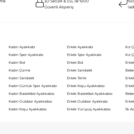
eme
3D Secure & SSL İle %100
%10
Güvenli Alışveriş
İad
Kadın Ayakkabı
Erkek Ayakkabı
Kız 
Kadın Spor Ayakkabı
Erkek Spor Ayakkabı
Kız 
Kadın Bot
Erkek Bot
Erkek
Kadın Çizme
Erkek Sandalet
Bebe
Kadın Sandalet
Erkek Terlik
Erke
Kadın Günlük Spor Ayakkabı
Erkek Koşu Ayakkabısı
Erke
Kadın Basketbol Ayakkabısı
Erkek Basketbol Ayakkabısı
Bebe
Kadın Outdoor Ayakkabısı
Erkek Outdoor Ayakkabı
Erke
Kadın Koşu Ayakkabısı
Erkek Yürüyüş Ayakkabısı
İlk A