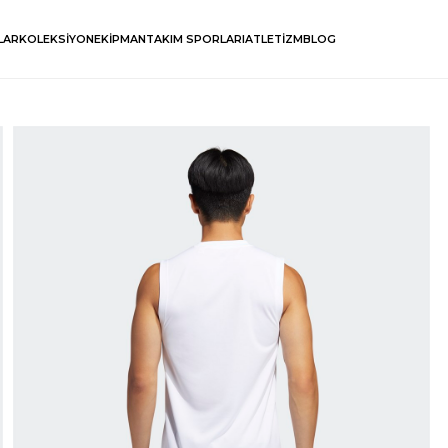
LAR
KOLEKSİYON
EKİPMAN
TAKIM SPORLARI
ATLETİZM
BLOG