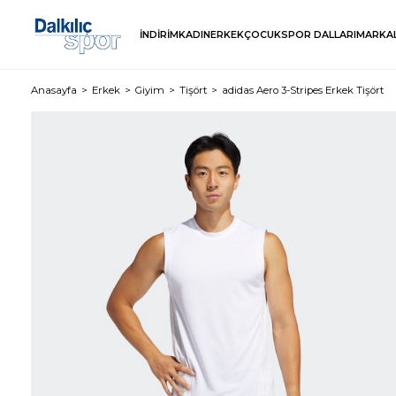
İNDİRİM
KADIN
ERKEK
ÇOCUK
SPOR DALLARI
MARKA
Anasayfa
Erkek
Giyim
Tişört
adidas Aero 3-Stripes Erkek Tişört