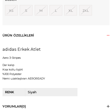
XS
S
M
L
XL
2XL
ÜRÜN ÖZELLIKLERI
adidas Erkek Atlet
Aero 3-Stripes
Dar kalıp
Kısa kollu tişört
%100 Polyester
Nemi uzaklaştıran AEROREADY
RENK
Siyah
YORUMLAR
(0)