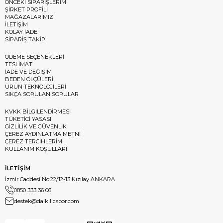
ÖNCEKİ SİPARİŞLERİM
ŞİRKET PROFİLİ
MAĞAZALARIMIZ
İLETİŞİM
KOLAY İADE
SİPARİŞ TAKİP
ÖDEME SEÇENEKLERİ
TESLİMAT
İADE VE DEĞİŞİM
BEDEN ÖLÇÜLERİ
ÜRÜN TEKNOLOJİLERİ
SIKÇA SORULAN SORULAR
KVKK BİLGİLENDİRMESİ
TÜKETİCİ YASASI
GİZLİLİK VE GÜVENLİK
ÇEREZ AYDINLATMA METNİ
ÇEREZ TERCİHLERİM
KULLANIM KOŞULLARI
İLETİŞİM
İzmir Caddesi No:22/12-13 Kızılay ANKARA
0850 333 36 06
destek@dalkilicspor.com