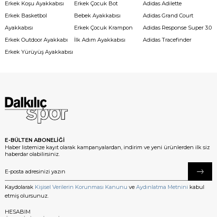
Erkek Koşu Ayakkabısı
Erkek Çocuk Bot
Adidas Adilette
Erkek Basketbol
Bebek Ayakkabısı
Adidas Grand Court
Ayakkabısı
Erkek Çocuk Krampon
Adidas Response Super 3.0
Erkek Outdoor Ayakkabı
İlk Adım Ayakkabısı
Adidas Tracefinder
Erkek Yürüyüş Ayakkabısı
E-BÜLTEN ABONELİĞİ
Haber listemize kayıt olarak kampanyalardan, indirim ve yeni ürünlerden ilk siz
haberdar olabilirsiniz.
Kaydolarak
Kişisel Verilerin Korunması Kanunu
ve
Aydınlatma Metnini
kabul
etmiş olursunuz.
HESABIM