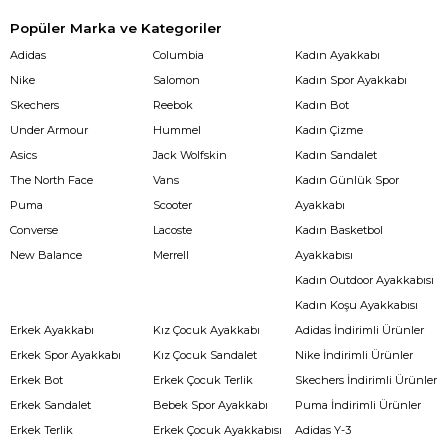
Popüler Marka ve Kategoriler
Adidas
Columbia
Kadın Ayakkabı
Nike
Salomon
Kadın Spor Ayakkabı
Skechers
Reebok
Kadın Bot
Under Armour
Hummel
Kadın Çizme
Asics
Jack Wolfskin
Kadın Sandalet
The North Face
Vans
Kadın Günlük Spor
Puma
Scooter
Ayakkabı
Converse
Lacoste
Kadın Basketbol
New Balance
Merrell
Ayakkabısı
Kadın Outdoor Ayakkabısı
Kadın Koşu Ayakkabısı
Erkek Ayakkabı
Kız Çocuk Ayakkabı
Adidas İndirimli Ürünler
Erkek Spor Ayakkabı
Kız Çocuk Sandalet
Nike İndirimli Ürünler
Erkek Bot
Erkek Çocuk Terlik
Skechers İndirimli Ürünler
Erkek Sandalet
Bebek Spor Ayakkabı
Puma İndirimli Ürünler
Erkek Terlik
Erkek Çocuk Ayakkabısı
Adidas Y-3