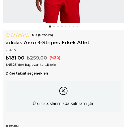
0.0
(
0
Yorum)
adidas Aero 3-Stripes Erkek Atlet
FL4317
₺181,00
₺259,00
30
₺45,25
'den başlayan taksitlerle
Diğer taksit seçenekleri
Ürün stoklarımızda kalmamıştır.
BEDEN