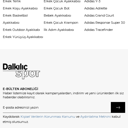
Erkek Terlik
Erkek Çocuk Ayakkabısı
Adidas Y-3
Erkek Koşu Ayakkabısı
Erkek Çocuk Bot
Adidas Adilette
Erkek Basketbol
Bebek Ayakkabısı
Adidas Grand Court
Ayakkabısı
Erkek Çocuk Krampon
Adidas Response Super 3.0
Erkek Outdoor Ayakkabı
İlk Adım Ayakkabısı
Adidas Tracefinder
Erkek Yürüyüş Ayakkabısı
E-BÜLTEN ABONELİĞİ
Haber listemize kayıt olarak kampanyalardan, indirim ve yeni ürünlerden ilk siz
haberdar olabilirsiniz.
Kaydolarak
Kişisel Verilerin Korunması Kanunu
ve
Aydınlatma Metnini
kabul
etmiş olursunuz.