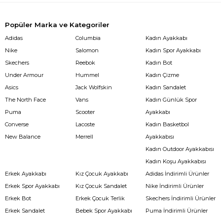
Popüler Marka ve Kategoriler
Adidas
Columbia
Kadın Ayakkabı
Nike
Salomon
Kadın Spor Ayakkabı
Skechers
Reebok
Kadın Bot
Under Armour
Hummel
Kadın Çizme
Asics
Jack Wolfskin
Kadın Sandalet
The North Face
Vans
Kadın Günlük Spor
Puma
Scooter
Ayakkabı
Converse
Lacoste
Kadın Basketbol
New Balance
Merrell
Ayakkabısı
Kadın Outdoor Ayakkabısı
Kadın Koşu Ayakkabısı
Erkek Ayakkabı
Kız Çocuk Ayakkabı
Adidas İndirimli Ürünler
Erkek Spor Ayakkabı
Kız Çocuk Sandalet
Nike İndirimli Ürünler
Erkek Bot
Erkek Çocuk Terlik
Skechers İndirimli Ürünler
Erkek Sandalet
Bebek Spor Ayakkabı
Puma İndirimli Ürünler