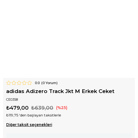
0.0
(
0
Yorum)
adidas Adizero Track Jkt M Erkek Ceket
CE0358
₺479,00
₺639,00
25
₺119,75
'den başlayan taksitlerle
Diğer taksit seçenekleri