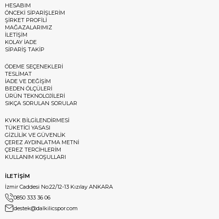
HESABIM
ÖNCEKİ SİPARİŞLERİM
ŞİRKET PROFİLİ
MAĞAZALARIMIZ
İLETİŞİM
KOLAY İADE
SİPARİŞ TAKİP
ÖDEME SEÇENEKLERİ
TESLİMAT
İADE VE DEĞİŞİM
BEDEN ÖLÇÜLERİ
ÜRÜN TEKNOLOJİLERİ
SIKÇA SORULAN SORULAR
KVKK BİLGİLENDİRMESİ
TÜKETİCİ YASASI
GİZLİLİK VE GÜVENLİK
ÇEREZ AYDINLATMA METNİ
ÇEREZ TERCİHLERİM
KULLANIM KOŞULLARI
İLETİŞİM
İzmir Caddesi No:22/12-13 Kızılay ANKARA
0850 333 36 06
destek@dalkilicspor.com