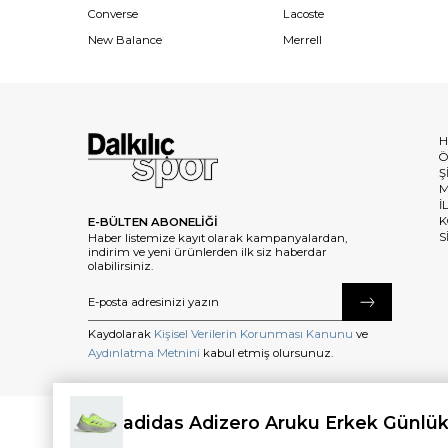
Converse
Lacoste
New Balance
Merrell
H
Ö
Ş
M
İ
K
E-BÜLTEN ABONELİĞİ
S
Haber listemize kayıt olarak kampanyalardan,
indirim ve yeni ürünlerden ilk siz haberdar
olabilirsiniz.
Kaydolarak
Kişisel Verilerin Korunması Kanunu
ve
Aydınlatma Metnini
kabul etmiş olursunuz.
adidas Adizero Aruku Erkek Günlük
©2025 dalkilicspor.com.tr. Tüm Hakları Saklıdır.