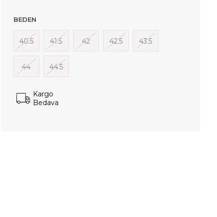
BEDEN
40.5
41.5
42
42.5
43.5
44
44.5
Kargo
Bedava