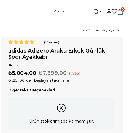
0
< < Önceki Sayfaya Dön
5.0
(
1
Yorum)
adidas Adizero Aruku Erkek Günlük
Spor Ayakkabı
JR1612
₺5.004,00
₺7.699,00
35
₺1.251,00
'den başlayan taksitlerle
Diğer taksit seçenekleri
Ürün stoklarımızda kalmamıştır.