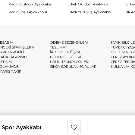
Kadın Outdoor Ayakkabısı
Erkek Outdoor Ayakkabı
Erke
Kadın Koşu Ayakkabısı
Erkek Yürüyüş Ayakkabısı
İlk A
ESABIM
ÖDEME SEÇENEKLERİ
KVKK BİLGİL
NCEKİ SİPARİŞLERİM
TESLİMAT
TÜKETİCİ YAS
İRKET PROFİLİ
İADE VE DEĞİŞİM
GİZLİLİK VE 
AĞAZALARIMIZ
BEDEN ÖLÇÜLERİ
ÇEREZ AYDIN
LETİŞİM
ÜRÜN TEKNOLOJİLERİ
ÇEREZ TERCİ
OLAY İADE
SIKÇA SORULAN SORULAR
KULLANIM K
İPARİŞ TAKİP
 Spor Ayakkabı