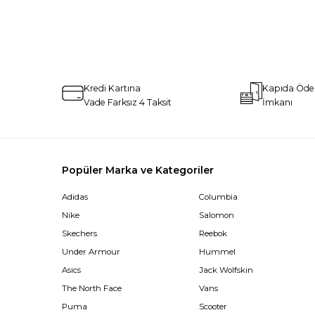
Kredi Kartına
Kapıda Öd
Vade Farksız 4 Taksit
İmkanı
Popüler Marka ve Kategoriler
Adidas
Columbia
Nike
Salomon
Skechers
Reebok
Under Armour
Hummel
Asics
Jack Wolfskin
The North Face
Vans
Puma
Scooter