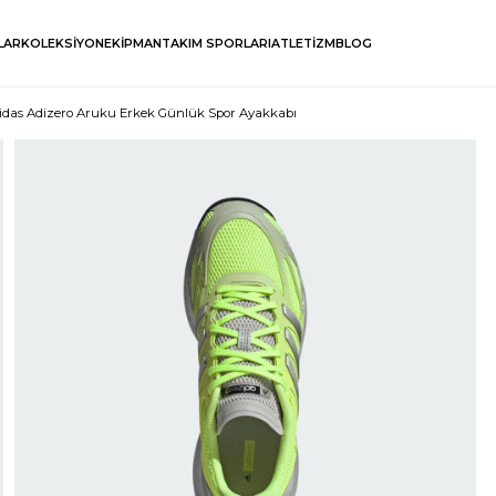
LAR
KOLEKSİYON
EKİPMAN
TAKIM SPORLARI
ATLETİZM
BLOG
idas Adizero Aruku Erkek Günlük Spor Ayakkabı