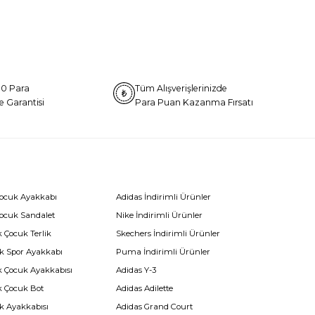
0 Para
Tüm Alışverişlerinizde
e Garantisi
Para Puan Kazanma Fırsatı
Çocuk Ayakkabı
Adidas İndirimli Ürünler
Çocuk Sandalet
Nike İndirimli Ürünler
 Çocuk Terlik
Skechers İndirimli Ürünler
k Spor Ayakkabı
Puma İndirimli Ürünler
k Çocuk Ayakkabısı
Adidas Y-3
k Çocuk Bot
Adidas Adilette
k Ayakkabısı
Adidas Grand Court