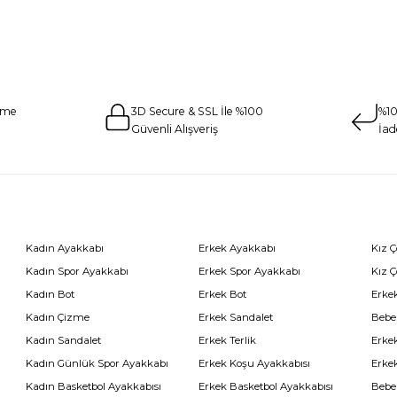
eme
3D Secure & SSL İle %100
%10
Güvenli Alışveriş
İad
Kadın Ayakkabı
Erkek Ayakkabı
Kız 
Kadın Spor Ayakkabı
Erkek Spor Ayakkabı
Kız 
Kadın Bot
Erkek Bot
Erkek
Kadın Çizme
Erkek Sandalet
Bebe
Kadın Sandalet
Erkek Terlik
Erke
Kadın Günlük Spor Ayakkabı
Erkek Koşu Ayakkabısı
Erke
Kadın Basketbol Ayakkabısı
Erkek Basketbol Ayakkabısı
Bebe