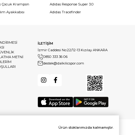
k Çocuk Krampon
Adidas Response Super 3.0
dım Ayakkabısı
Adidas Tracefinder
ENDİRMESİ
İLETİŞİM
ASI
İzmir Caddesi No:22/12-13 Kızılay ANKARA
GÜVENLİK
0850 333 36 06
LATMA METNİ
HLERİM
destek@dalkilicspor.com
OŞULLARI
Ürün stoklarımızda kalmamıştır.