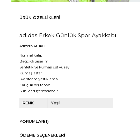
ÜRÜN ÖZELLIKLERI
adidas Erkek Günlük Spor Ayakkabı
Adizero Aruku
Normal kalıp
Bağcıklı tasarım
Sentetik ve kumaş üst yüzey
Kumaş astar
Swirlfoam yastıklama
Kauçuk dış taban
Suni deri içermektedir
RENK
Yeşil
YORUMLAR
(1)
ÖDEME SEÇENEKLERI