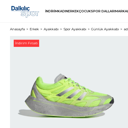
İNDİRİM
KADIN
ERKEK
ÇOCUK
SPOR DALLARI
MARKA
Anasayfa
Erkek
Ayakkabı
Spor Ayakkabı
Günlük Ayakkabı
ad
İndirim Fırsatı