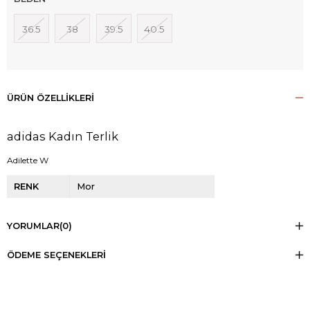
36.5
38
39.5
40.5
ÜRÜN ÖZELLIKLERI
adidas Kadın Terlik
Adilette W
RENK
Mor
YORUMLAR
(0)
ÖDEME SEÇENEKLERI