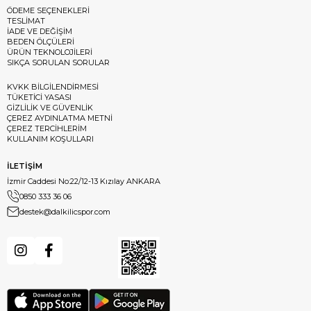
ÖDEME SEÇENEKLERİ
TESLİMAT
İADE VE DEĞİŞİM
BEDEN ÖLÇÜLERİ
ÜRÜN TEKNOLOJİLERİ
SIKÇA SORULAN SORULAR
KVKK BİLGİLENDİRMESİ
TÜKETİCİ YASASI
GİZLİLİK VE GÜVENLİK
ÇEREZ AYDINLATMA METNİ
ÇEREZ TERCİHLERİM
KULLANIM KOŞULLARI
İLETİŞİM
İzmir Caddesi No:22/12-13 Kızılay ANKARA
0850 333 36 06
destek@dalkilicspor.com