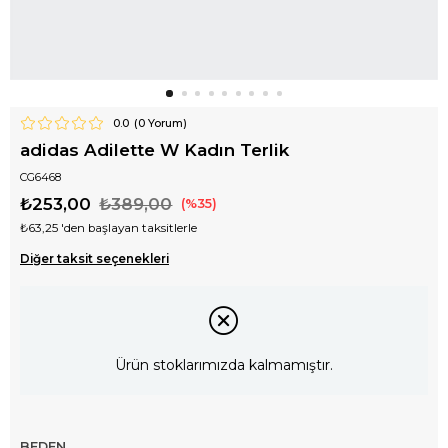
0.0
(
0
Yorum)
adidas Adilette W Kadın Terlik
CG6468
₺253,00
₺389,00
35
₺63,25
'den başlayan taksitlerle
Diğer taksit seçenekleri
Ürün stoklarımızda kalmamıştır.
BEDEN