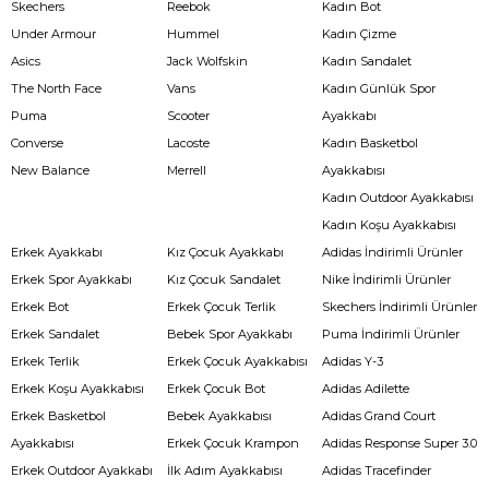
Skechers
Reebok
Kadın Bot
Under Armour
Hummel
Kadın Çizme
Asics
Jack Wolfskin
Kadın Sandalet
The North Face
Vans
Kadın Günlük Spor
Puma
Scooter
Ayakkabı
Converse
Lacoste
Kadın Basketbol
New Balance
Merrell
Ayakkabısı
Kadın Outdoor Ayakkabısı
Kadın Koşu Ayakkabısı
Erkek Ayakkabı
Kız Çocuk Ayakkabı
Adidas İndirimli Ürünler
Erkek Spor Ayakkabı
Kız Çocuk Sandalet
Nike İndirimli Ürünler
Erkek Bot
Erkek Çocuk Terlik
Skechers İndirimli Ürünler
Erkek Sandalet
Bebek Spor Ayakkabı
Puma İndirimli Ürünler
Erkek Terlik
Erkek Çocuk Ayakkabısı
Adidas Y-3
Erkek Koşu Ayakkabısı
Erkek Çocuk Bot
Adidas Adilette
Erkek Basketbol
Bebek Ayakkabısı
Adidas Grand Court
Ayakkabısı
Erkek Çocuk Krampon
Adidas Response Super 3.0
Erkek Outdoor Ayakkabı
İlk Adım Ayakkabısı
Adidas Tracefinder