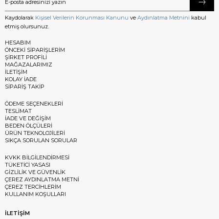
Kaydolarak
Kişisel Verilerin Korunması Kanunu
ve
Aydınlatma Metnini
kabul
etmiş olursunuz.
HESABIM
ÖNCEKİ SİPARİŞLERİM
ŞİRKET PROFİLİ
MAĞAZALARIMIZ
İLETİŞİM
KOLAY İADE
SİPARİŞ TAKİP
ÖDEME SEÇENEKLERİ
TESLİMAT
İADE VE DEĞİŞİM
BEDEN ÖLÇÜLERİ
ÜRÜN TEKNOLOJİLERİ
SIKÇA SORULAN SORULAR
KVKK BİLGİLENDİRMESİ
TÜKETİCİ YASASI
GİZLİLİK VE GÜVENLİK
ÇEREZ AYDINLATMA METNİ
ÇEREZ TERCİHLERİM
KULLANIM KOŞULLARI
İLETİŞİM