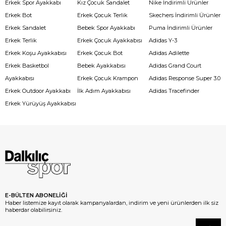
Erkek Spor Ayakkabı
Kız Çocuk Sandalet
Nike İndirimli Ürünler
Erkek Bot
Erkek Çocuk Terlik
Skechers İndirimli Ürünler
Erkek Sandalet
Bebek Spor Ayakkabı
Puma İndirimli Ürünler
Erkek Terlik
Erkek Çocuk Ayakkabısı
Adidas Y-3
Erkek Koşu Ayakkabısı
Erkek Çocuk Bot
Adidas Adilette
Erkek Basketbol
Bebek Ayakkabısı
Adidas Grand Court
Ayakkabısı
Erkek Çocuk Krampon
Adidas Response Super 3.0
Erkek Outdoor Ayakkabı
İlk Adım Ayakkabısı
Adidas Tracefinder
Erkek Yürüyüş Ayakkabısı
E-BÜLTEN ABONELİĞİ
Haber listemize kayıt olarak kampanyalardan, indirim ve yeni ürünlerden ilk siz
haberdar olabilirsiniz.