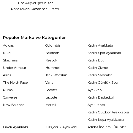
Tüm Alışverişlerinizde
Para Puan Kazanma Fırsatı
Popüler Marka ve Kategoriler
Adidas
Columbia
Kadın Ayakkabı
Nike
Salomon
Kadın Spor Ayakkabı
Skechers
Reebok
Kadın Bot
Under Armour
Hummel
Kadın Çizme
Asics
Jack Wolfskin
Kadın Sandalet
The North Face
Vans
Kadın Günlük Spor
Puma
Scooter
Ayakkabı
Converse
Lacoste
Kadın Basketbol
New Balance
Merrell
Ayakkabısı
Kadın Outdoor Ayakkabısı
Kadın Koşu Ayakkabısı
Erkek Ayakkabı
Kız Çocuk Ayakkabı
Adidas İndirimli Ürünler