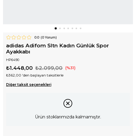
0.0
(
0
Yorum)
adidas Adifom Sltn Kadın Günlük Spor
Ayakkabı
HP6490
₺1.448,00
₺2.099,00
31
₺362,00
'den başlayan taksitlerle
Diğer taksit seçenekleri
Ürün stoklarımızda kalmamıştır.