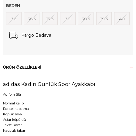
BEDEN
36
36.5
37.5
38
38.5
39.5
40
Kargo Bedava
ÜRÜN ÖZELLIKLERI
adidas Kadın Günlük Spor Ayakkabı
Adifom Sltn
Normal kalıp
Dantel kapatma
Köpük saya
Astar köpüklü
Tekstil astar
Kauçuk taban