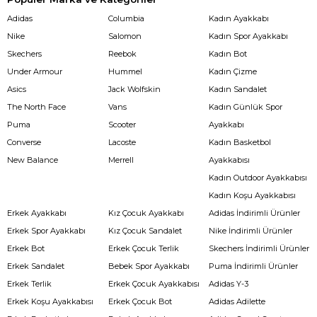
Adidas
Columbia
Kadın Ayakkabı
Nike
Salomon
Kadın Spor Ayakkabı
Skechers
Reebok
Kadın Bot
Under Armour
Hummel
Kadın Çizme
Asics
Jack Wolfskin
Kadın Sandalet
The North Face
Vans
Kadın Günlük Spor
Puma
Scooter
Ayakkabı
Converse
Lacoste
Kadın Basketbol
New Balance
Merrell
Ayakkabısı
Kadın Outdoor Ayakkabısı
Kadın Koşu Ayakkabısı
Erkek Ayakkabı
Kız Çocuk Ayakkabı
Adidas İndirimli Ürünler
Erkek Spor Ayakkabı
Kız Çocuk Sandalet
Nike İndirimli Ürünler
Erkek Bot
Erkek Çocuk Terlik
Skechers İndirimli Ürünler
Erkek Sandalet
Bebek Spor Ayakkabı
Puma İndirimli Ürünler
Erkek Terlik
Erkek Çocuk Ayakkabısı
Adidas Y-3
Erkek Koşu Ayakkabısı
Erkek Çocuk Bot
Adidas Adilette