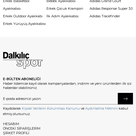
Erkek Basketbol
Bebek Ayakkabısı
Adidas Grand Court
Ayakkabısı
Erkek Çocuk Krampon
Adidas Response Super 3.0
Erkek Outdoor Ayakkabı
İlk Adım Ayakkabısı
Adidas Tracefinder
Erkek Yürüyüş Ayakkabısı
E-BÜLTEN ABONELİĞİ
Haber listemize kayıt olarak kampanyalardan, indirim ve yeni ürünlerden ilk siz
haberdar olabilirsiniz.
Kaydolarak
Kişisel Verilerin Korunması Kanunu
ve
Aydınlatma Metnini
kabul
etmiş olursunuz.
HESABIM
ÖNCEKİ SİPARİŞLERİM
ŞİRKET PROFİLİ