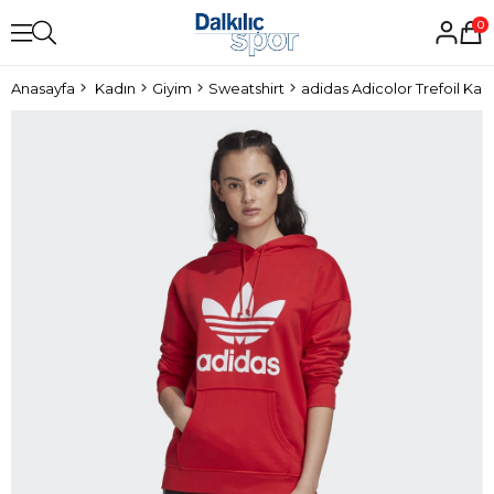
0
Anasayfa
Kadın
Giyim
Sweatshirt
adidas Adicolor Trefoil Kad