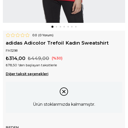
0.0
(
0
Yorum)
adidas Adicolor Trefoil Kadın Sweatshirt
FM3298
₺314,00
₺449,00
30
₺78,50
'den başlayan taksitlerle
Diğer taksit seçenekleri
Ürün stoklarımızda kalmamıştır.
BEDEN