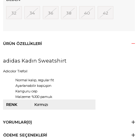
32
34
36
38
40
42
ÜRÜN ÖZELLIKLERI
adidas Kadın Sweatshirt
Adicolor Trefoil
Normal kalıp, regular fit
Ayarlanabilir kapüşon
Kanguru cep
Malzeme: %100 pamuk
RENK
Kırmızı
YORUMLAR
(0)
ÖDEME SEÇENEKLERI