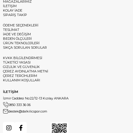
MAĞAZALARIMIZ
İLETİŞİM
KOLAY İADE
SİPARİŞ TAKİP
ÖDEME SEÇENEKLERİ
TESLİMAT
İADE VE DEĞİŞİM
BEDEN ÖLÇÜLERİ
ÜRÜN TEKNOLOJİLERİ
SIKÇA SORULAN SORULAR
KVKK BİLGİLENDİRMESİ
TÜKETİCİ YASASI
GİZLİLİK VE GÜVENLİK
ÇEREZ AYDINLATMA METNİ
ÇEREZ TERCİHLERİM
KULLANIM KOŞULLARI
İLETİŞİM
İzmir Caddesi No:22/12-13 Kızılay ANKARA
0850 333 36 06
destek@dalkilicspor.com