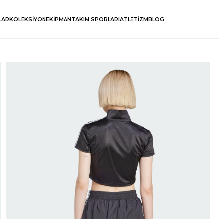
LAR
KOLEKSİYON
EKİPMAN
TAKIM SPORLARI
ATLETİZM
BLOG