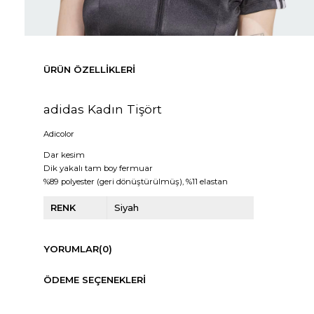
ÜRÜN ÖZELLIKLERI
adidas Kadın Tişört
Adicolor
Dar kesim
Dik yakalı tam boy fermuar
%89 polyester (geri dönüştürülmüş), %11 elastan
RENK
Siyah
YORUMLAR
(0)
ÖDEME SEÇENEKLERI