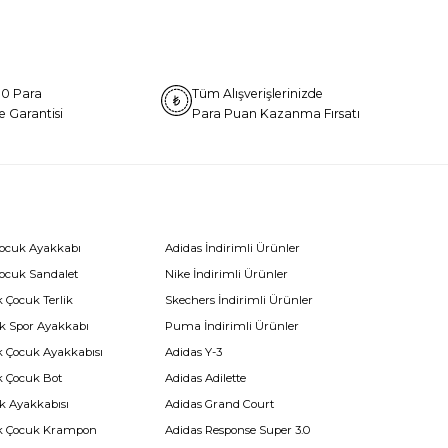
0 Para
Tüm Alışverişlerinizde
e Garantisi
Para Puan Kazanma Fırsatı
Çocuk Ayakkabı
Adidas İndirimli Ürünler
Çocuk Sandalet
Nike İndirimli Ürünler
 Çocuk Terlik
Skechers İndirimli Ürünler
k Spor Ayakkabı
Puma İndirimli Ürünler
k Çocuk Ayakkabısı
Adidas Y-3
k Çocuk Bot
Adidas Adilette
k Ayakkabısı
Adidas Grand Court
k Çocuk Krampon
Adidas Response Super 3.0