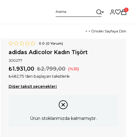
0
< < Önceki Sayfaya Dön
0.0
(
0
Yorum)
adidas Adicolor Kadın Tişört
JD0277
₺1.931,00
₺2.799,00
31
₺482,75
'den başlayan taksitlerle
Diğer taksit seçenekleri
Ürün stoklarımızda kalmamıştır.