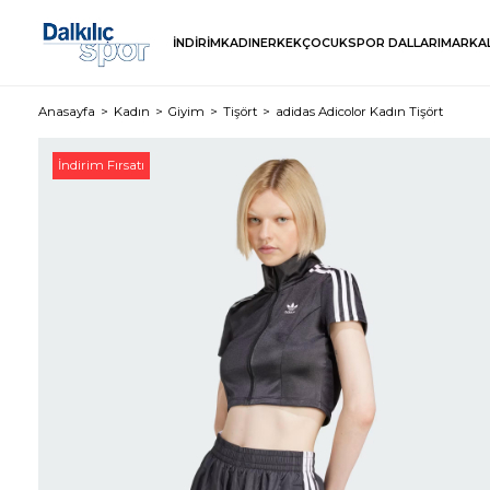
İNDİRİM
KADIN
ERKEK
ÇOCUK
SPOR DALLARI
MARKA
Anasayfa
Kadın
Giyim
Tişört
adidas Adicolor Kadın Tişört
İndirim Fırsatı