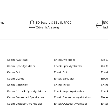
eme
3D Secure & SSL İle %100
%10
Güvenli Alışveriş
İad
Kadın Ayakkabı
Erkek Ayakkabı
Kız 
Kadın Spor Ayakkabı
Erkek Spor Ayakkabı
Kız 
Kadın Bot
Erkek Bot
Erkek
Kadın Çizme
Erkek Sandalet
Bebe
Kadın Sandalet
Erkek Terlik
Erke
Kadın Günlük Spor Ayakkabı
Erkek Koşu Ayakkabısı
Erke
Kadın Basketbol Ayakkabısı
Erkek Basketbol Ayakkabısı
Bebe
Kadın Outdoor Ayakkabısı
Erkek Outdoor Ayakkabı
Erke