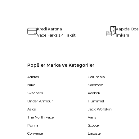
Kredi Kartına
Kapıda Öd
Vade Farksız 4 Taksit
İmkanı
Popüler Marka ve Kategoriler
Adidas
Columbia
Nike
Salomon
Skechers
Reebok
Under Armour
Hummel
Asics
Jack Wolfskin
The North Face
Vans
Puma
Scooter
Converse
Lacoste