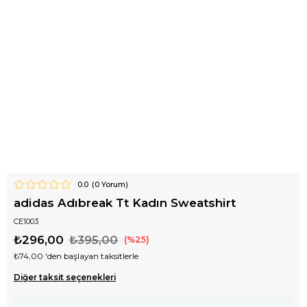
0.0
(
0
Yorum)
adidas Adıbreak Tt Kadın Sweatshirt
CE1003
₺296,00
₺395,00
25
₺74,00
'den başlayan taksitlerle
Diğer taksit seçenekleri