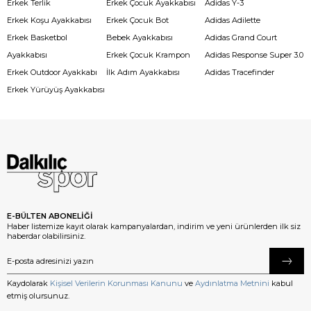
Erkek Terlik
Erkek Çocuk Ayakkabısı
Adidas Y-3
Erkek Koşu Ayakkabısı
Erkek Çocuk Bot
Adidas Adilette
Erkek Basketbol
Bebek Ayakkabısı
Adidas Grand Court
Ayakkabısı
Erkek Çocuk Krampon
Adidas Response Super 3.0
Erkek Outdoor Ayakkabı
İlk Adım Ayakkabısı
Adidas Tracefinder
Erkek Yürüyüş Ayakkabısı
E-BÜLTEN ABONELİĞİ
Haber listemize kayıt olarak kampanyalardan, indirim ve yeni ürünlerden ilk siz
haberdar olabilirsiniz.
Kaydolarak
Kişisel Verilerin Korunması Kanunu
ve
Aydınlatma Metnini
kabul
etmiş olursunuz.