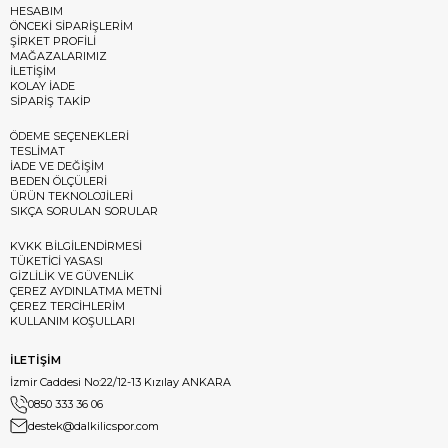
HESABIM
ÖNCEKİ SİPARİŞLERİM
ŞİRKET PROFİLİ
MAĞAZALARIMIZ
İLETİŞİM
KOLAY İADE
SİPARİŞ TAKİP
ÖDEME SEÇENEKLERİ
TESLİMAT
İADE VE DEĞİŞİM
BEDEN ÖLÇÜLERİ
ÜRÜN TEKNOLOJİLERİ
SIKÇA SORULAN SORULAR
KVKK BİLGİLENDİRMESİ
TÜKETİCİ YASASI
GİZLİLİK VE GÜVENLİK
ÇEREZ AYDINLATMA METNİ
ÇEREZ TERCİHLERİM
KULLANIM KOŞULLARI
İLETİŞİM
İzmir Caddesi No:22/12-13 Kızılay ANKARA
0850 333 36 06
destek@dalkilicspor.com