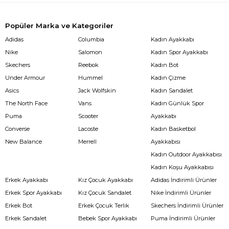
Popüler Marka ve Kategoriler
Adidas
Columbia
Kadın Ayakkabı
Nike
Salomon
Kadın Spor Ayakkabı
Skechers
Reebok
Kadın Bot
Under Armour
Hummel
Kadın Çizme
Asics
Jack Wolfskin
Kadın Sandalet
The North Face
Vans
Kadın Günlük Spor
Puma
Scooter
Ayakkabı
Converse
Lacoste
Kadın Basketbol
New Balance
Merrell
Ayakkabısı
Kadın Outdoor Ayakkabısı
Kadın Koşu Ayakkabısı
Erkek Ayakkabı
Kız Çocuk Ayakkabı
Adidas İndirimli Ürünler
Erkek Spor Ayakkabı
Kız Çocuk Sandalet
Nike İndirimli Ürünler
Erkek Bot
Erkek Çocuk Terlik
Skechers İndirimli Ürünler
Erkek Sandalet
Bebek Spor Ayakkabı
Puma İndirimli Ürünler