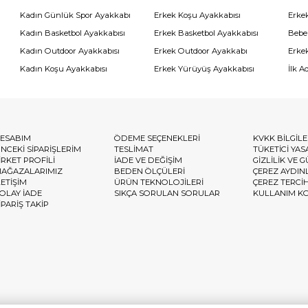
Kadın Günlük Spor Ayakkabı
Erkek Koşu Ayakkabısı
Erke
Kadın Basketbol Ayakkabısı
Erkek Basketbol Ayakkabısı
Bebe
Kadın Outdoor Ayakkabısı
Erkek Outdoor Ayakkabı
Erke
Kadın Koşu Ayakkabısı
Erkek Yürüyüş Ayakkabısı
İlk A
ESABIM
ÖDEME SEÇENEKLERİ
KVKK BİLGİL
NCEKİ SİPARİŞLERİM
TESLİMAT
TÜKETİCİ YAS
İRKET PROFİLİ
İADE VE DEĞİŞİM
GİZLİLİK VE 
AĞAZALARIMIZ
BEDEN ÖLÇÜLERİ
ÇEREZ AYDIN
LETİŞİM
ÜRÜN TEKNOLOJİLERİ
ÇEREZ TERCİ
OLAY İADE
SIKÇA SORULAN SORULAR
KULLANIM K
İPARİŞ TAKİP