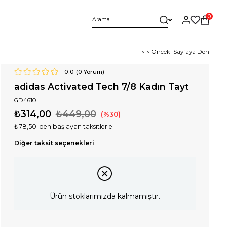
0
< < Önceki Sayfaya Dön
0.0
(
0
Yorum)
adidas Activated Tech 7/8 Kadın Tayt
GD4610
₺314,00
₺449,00
30
₺78,50
'den başlayan taksitlerle
Diğer taksit seçenekleri
Ürün stoklarımızda kalmamıştır.