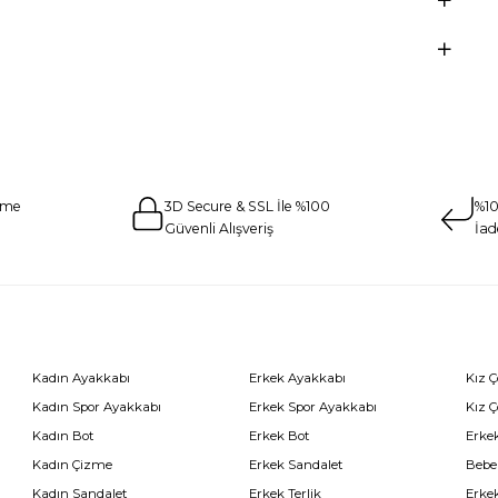
eme
3D Secure & SSL İle %100
%10
Güvenli Alışveriş
İad
Kadın Ayakkabı
Erkek Ayakkabı
Kız 
Kadın Spor Ayakkabı
Erkek Spor Ayakkabı
Kız 
Kadın Bot
Erkek Bot
Erkek
Kadın Çizme
Erkek Sandalet
Bebe
Kadın Sandalet
Erkek Terlik
Erke