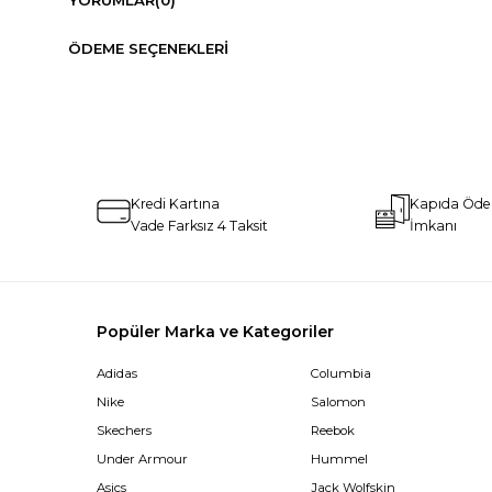
ÖDEME SEÇENEKLERI
Kredi Kartına
Kapıda Öd
Vade Farksız 4 Taksit
İmkanı
Popüler Marka ve Kategoriler
Adidas
Columbia
Nike
Salomon
Skechers
Reebok
Under Armour
Hummel
Asics
Jack Wolfskin