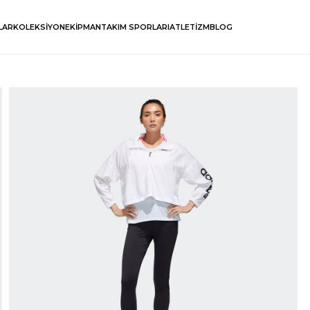
LAR
KOLEKSİYON
EKİPMAN
TAKIM SPORLARI
ATLETİZM
BLOG