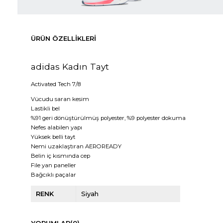
ÜRÜN ÖZELLIKLERI
adidas Kadın Tayt
Activated Tech 7/8
Vücudu saran kesim
Lastikli bel
%91 geri dönüştürülmüş polyester, %9 polyester dokuma
Nefes alabilen yapı
Yüksek belli tayt
Nemi uzaklaştıran AEROREADY
Belin iç kısmında cep
File yan paneller
Bağcıklı paçalar
RENK
Siyah
YORUMLAR
(0)