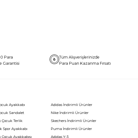
0 Para
Tüm Alışverişlerinizde
e Garantisi
Para Puan Kazanma Fırsatı
Çocuk Ayakkabı
Adidas İndirimli Ürünler
Çocuk Sandalet
Nike İndirimli Ürünler
 Çocuk Terlik
Skechers İndirimli Ürünler
k Spor Ayakkabı
Puma İndirimli Ürünler
k Çocuk Ayakkabısı
Adidas Y-3