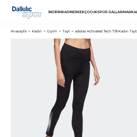
İNDİRİM
KADIN
ERKEK
ÇOCUK
SPOR DALLARI
MARKA
Anasayfa
Kadın
Giyim
Tayt
adidas Activated Tech 7/8 Kadın Tayt