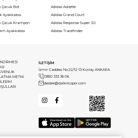
k Çocuk Bot
Adidas Adilette
k Ayakkabısı
Adidas Grand Court
k Çocuk Krampon
Adidas Response Super 3.0
dım Ayakkabısı
Adidas Tracefinder
ENDİRMESİ
İLETİŞİM
ASI
İzmir Caddesi No:22/12-13 Kızılay ANKARA
GÜVENLİK
0850 333 36 06
LATMA METNİ
HLERİM
destek@dalkilicspor.com
OŞULLARI