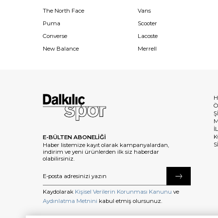
The North Face
Vans
Puma
Scooter
Converse
Lacoste
New Balance
Merrell
H
Ö
Ş
M
İ
K
E-BÜLTEN ABONELİĞİ
S
Haber listemize kayıt olarak kampanyalardan,
indirim ve yeni ürünlerden ilk siz haberdar
olabilirsiniz.
Kaydolarak
Kişisel Verilerin Korunması Kanunu
ve
Aydınlatma Metnini
kabul etmiş olursunuz.