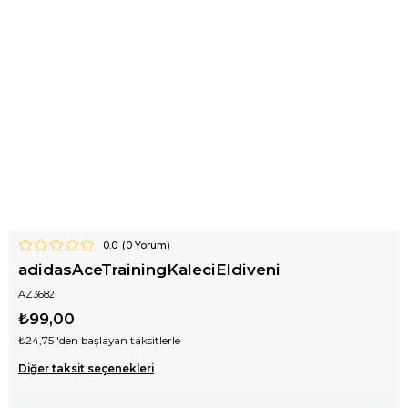
0.0
(
0
Yorum)
adidasAceTrainingKaleciEldiveni
AZ3682
₺99,00
₺24,75
'den başlayan taksitlerle
Diğer taksit seçenekleri