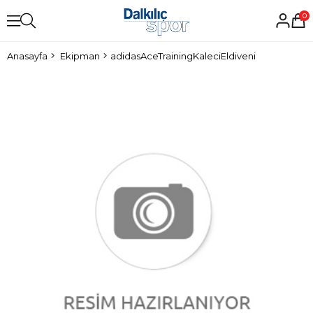
0
Anasayfa
Ekipman
adidasAceTrainingKaleciEldiveni