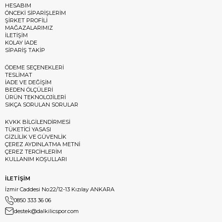
HESABIM
ÖNCEKİ SİPARİŞLERİM
ŞİRKET PROFİLİ
MAĞAZALARIMIZ
İLETİŞİM
KOLAY İADE
SİPARİŞ TAKİP
ÖDEME SEÇENEKLERİ
TESLİMAT
İADE VE DEĞİŞİM
BEDEN ÖLÇÜLERİ
ÜRÜN TEKNOLOJİLERİ
SIKÇA SORULAN SORULAR
KVKK BİLGİLENDİRMESİ
TÜKETİCİ YASASI
GİZLİLİK VE GÜVENLİK
ÇEREZ AYDINLATMA METNİ
ÇEREZ TERCİHLERİM
KULLANIM KOŞULLARI
İLETİŞİM
İzmir Caddesi No:22/12-13 Kızılay ANKARA
0850 333 36 06
destek@dalkilicspor.com