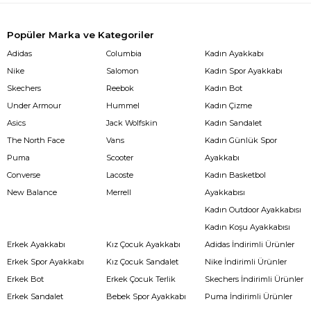
Popüler Marka ve Kategoriler
Adidas
Columbia
Kadın Ayakkabı
Nike
Salomon
Kadın Spor Ayakkabı
Skechers
Reebok
Kadın Bot
Under Armour
Hummel
Kadın Çizme
Asics
Jack Wolfskin
Kadın Sandalet
The North Face
Vans
Kadın Günlük Spor
Puma
Scooter
Ayakkabı
Converse
Lacoste
Kadın Basketbol
New Balance
Merrell
Ayakkabısı
Kadın Outdoor Ayakkabısı
Kadın Koşu Ayakkabısı
Erkek Ayakkabı
Kız Çocuk Ayakkabı
Adidas İndirimli Ürünler
Erkek Spor Ayakkabı
Kız Çocuk Sandalet
Nike İndirimli Ürünler
Erkek Bot
Erkek Çocuk Terlik
Skechers İndirimli Ürünler
Erkek Sandalet
Bebek Spor Ayakkabı
Puma İndirimli Ürünler