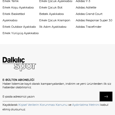
Erkek Terlik
Erkek Çocuk Ayakkabısı
Adidas Y-3
Erkek Koşu Ayakkabısı
Erkek Çocuk Bot
Adidas Adilette
Erkek Basketbol
Bebek Ayakkabısı
Adidas Grand Court
Ayakkabısı
Erkek Çocuk Krampon
Adidas Response Super 3.0
Erkek Outdoor Ayakkabı
İlk Adım Ayakkabısı
Adidas Tracefinder
Erkek Yürüyüş Ayakkabısı
E-BÜLTEN ABONELİĞİ
Haber listemize kayıt olarak kampanyalardan, indirim ve yeni ürünlerden ilk siz
haberdar olabilirsiniz.
Kaydolarak
Kişisel Verilerin Korunması Kanunu
ve
Aydınlatma Metnini
kabul
etmiş olursunuz.