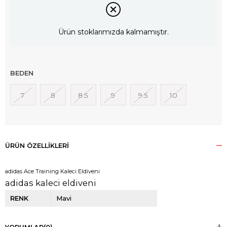
Ürün stoklarımızda kalmamıştır.
BEDEN
7
8
8.5
9
9.5
10
ÜRÜN ÖZELLIKLERI
adidas Ace Training Kaleci Eldiveni
adidas kaleci eldiveni
RENK
Mavi