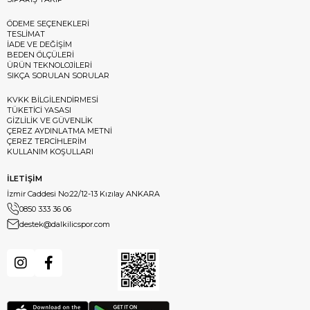
ÖDEME SEÇENEKLERİ
TESLİMAT
İADE VE DEĞİŞİM
BEDEN ÖLÇÜLERİ
ÜRÜN TEKNOLOJİLERİ
SIKÇA SORULAN SORULAR
KVKK BİLGİLENDİRMESİ
TÜKETİCİ YASASI
GİZLİLİK VE GÜVENLİK
ÇEREZ AYDINLATMA METNİ
ÇEREZ TERCİHLERİM
KULLANIM KOŞULLARI
İLETİŞİM
İzmir Caddesi No:22/12-13 Kızılay ANKARA
0850 333 36 06
destek@dalkilicspor.com