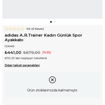
0.0
(
0
Yorum)
adidas A.R.Trainer Kadın Günlük Spor
Ayakkabı
CG6465
₺441,00
₺679,00
35
₺110,25
'den başlayan taksitlerle
Diğer taksit seçenekleri
Ürün stoklarımızda kalmamıştır.