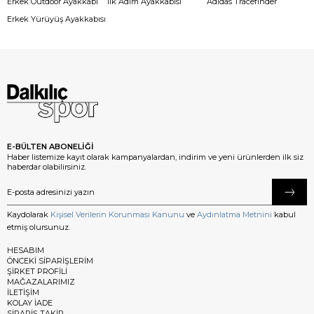
Erkek Outdoor Ayakkabı
İlk Adım Ayakkabısı
Adidas Tracefinder
Erkek Yürüyüş Ayakkabısı
E-BÜLTEN ABONELİĞİ
Haber listemize kayıt olarak kampanyalardan, indirim ve yeni ürünlerden ilk siz
haberdar olabilirsiniz.
Kaydolarak
Kişisel Verilerin Korunması Kanunu
ve
Aydınlatma Metnini
kabul
etmiş olursunuz.
HESABIM
ÖNCEKİ SİPARİŞLERİM
ŞİRKET PROFİLİ
MAĞAZALARIMIZ
İLETİŞİM
KOLAY İADE
SİPARİŞ TAKİP