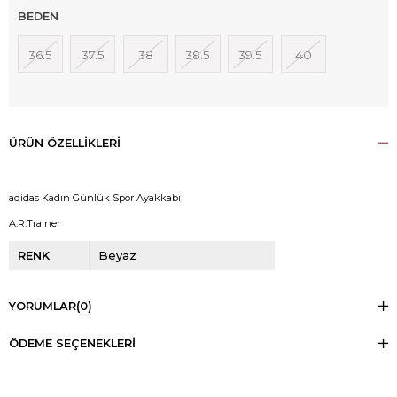
BEDEN
36.5
37.5
38
38.5
39.5
40
ÜRÜN ÖZELLIKLERI
adidas Kadın Günlük Spor Ayakkabı
A.R.Trainer
RENK
Beyaz
YORUMLAR
(0)
ÖDEME SEÇENEKLERI