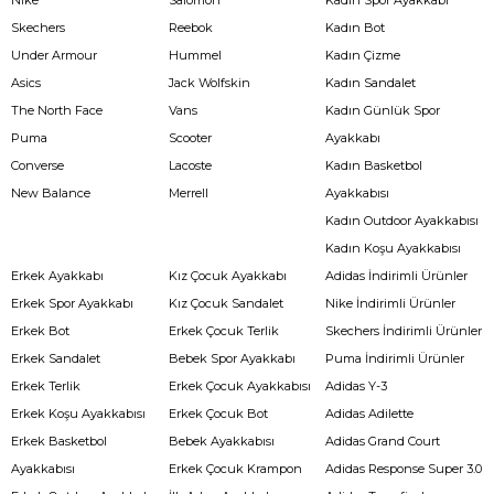
Skechers
Reebok
Kadın Bot
Under Armour
Hummel
Kadın Çizme
Asics
Jack Wolfskin
Kadın Sandalet
The North Face
Vans
Kadın Günlük Spor
Puma
Scooter
Ayakkabı
Converse
Lacoste
Kadın Basketbol
New Balance
Merrell
Ayakkabısı
Kadın Outdoor Ayakkabısı
Kadın Koşu Ayakkabısı
Erkek Ayakkabı
Kız Çocuk Ayakkabı
Adidas İndirimli Ürünler
Erkek Spor Ayakkabı
Kız Çocuk Sandalet
Nike İndirimli Ürünler
Erkek Bot
Erkek Çocuk Terlik
Skechers İndirimli Ürünler
Erkek Sandalet
Bebek Spor Ayakkabı
Puma İndirimli Ürünler
Erkek Terlik
Erkek Çocuk Ayakkabısı
Adidas Y-3
Erkek Koşu Ayakkabısı
Erkek Çocuk Bot
Adidas Adilette
Erkek Basketbol
Bebek Ayakkabısı
Adidas Grand Court
Ayakkabısı
Erkek Çocuk Krampon
Adidas Response Super 3.0