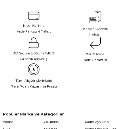
Kredi Kartına
Kapıda Ödeme
Vade Farksız 4 Taksit
İmkanı
3D Secure & SSL İle %100
%100 Para
Güvenli Alışveriş
İade Garantisi
Tüm Alışverişlerinizde
Para Puan Kazanma Fırsatı
Popüler Marka ve Kategoriler
Adidas
Columbia
Kadın Ayakkabı
Nike
Salomon
Kadın Spor Ayakkabı