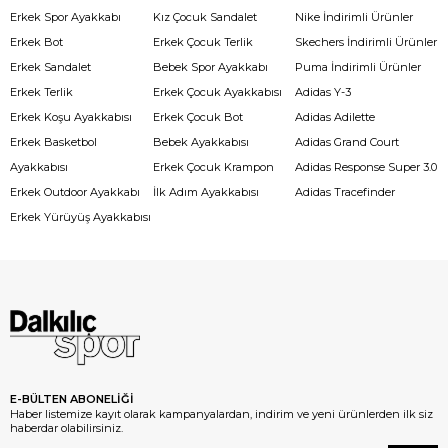
Erkek Spor Ayakkabı
Kız Çocuk Sandalet
Nike İndirimli Ürünler
Erkek Bot
Erkek Çocuk Terlik
Skechers İndirimli Ürünler
Erkek Sandalet
Bebek Spor Ayakkabı
Puma İndirimli Ürünler
Erkek Terlik
Erkek Çocuk Ayakkabısı
Adidas Y-3
Erkek Koşu Ayakkabısı
Erkek Çocuk Bot
Adidas Adilette
Erkek Basketbol
Bebek Ayakkabısı
Adidas Grand Court
Ayakkabısı
Erkek Çocuk Krampon
Adidas Response Super 3.0
Erkek Outdoor Ayakkabı
İlk Adım Ayakkabısı
Adidas Tracefinder
Erkek Yürüyüş Ayakkabısı
E-BÜLTEN ABONELİĞİ
Haber listemize kayıt olarak kampanyalardan, indirim ve yeni ürünlerden ilk siz
haberdar olabilirsiniz.