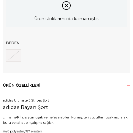
Ürün stoklarımızda kalmamıştır.
BEDEN
L
ÜRÜN ÖZELLIKLERI
adidas Ultimate 3 Stripes Şort
adidas Bayan Şort
climalite® İnce, yumuşak ve nefes alabilen kumaş, teri vücuttan uzaklaştırarak
kuru ve rahat bir çalışma sağlar.
%93 polyester, %7 elastan