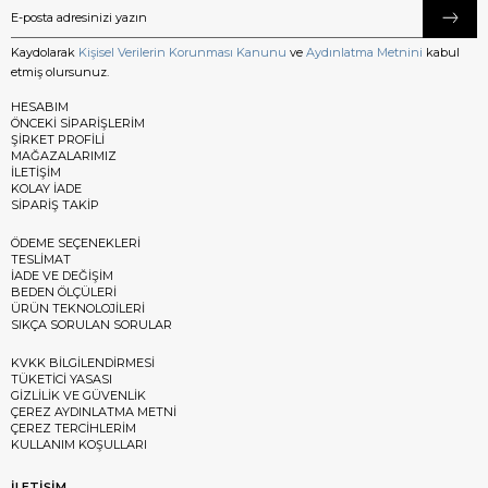
Kaydolarak
Kişisel Verilerin Korunması Kanunu
ve
Aydınlatma Metnini
kabul
etmiş olursunuz.
HESABIM
ÖNCEKİ SİPARİŞLERİM
ŞİRKET PROFİLİ
MAĞAZALARIMIZ
İLETİŞİM
KOLAY İADE
SİPARİŞ TAKİP
ÖDEME SEÇENEKLERİ
TESLİMAT
İADE VE DEĞİŞİM
BEDEN ÖLÇÜLERİ
ÜRÜN TEKNOLOJİLERİ
SIKÇA SORULAN SORULAR
KVKK BİLGİLENDİRMESİ
TÜKETİCİ YASASI
GİZLİLİK VE GÜVENLİK
ÇEREZ AYDINLATMA METNİ
ÇEREZ TERCİHLERİM
KULLANIM KOŞULLARI
İLETİŞİM