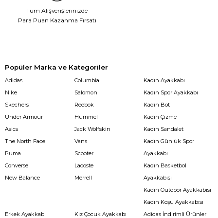
Tüm Alışverişlerinizde
Para Puan Kazanma Fırsatı
Popüler Marka ve Kategoriler
Adidas
Columbia
Kadın Ayakkabı
Nike
Salomon
Kadın Spor Ayakkabı
Skechers
Reebok
Kadın Bot
Under Armour
Hummel
Kadın Çizme
Asics
Jack Wolfskin
Kadın Sandalet
The North Face
Vans
Kadın Günlük Spor
Puma
Scooter
Ayakkabı
Converse
Lacoste
Kadın Basketbol
New Balance
Merrell
Ayakkabısı
Kadın Outdoor Ayakkabısı
Kadın Koşu Ayakkabısı
Erkek Ayakkabı
Kız Çocuk Ayakkabı
Adidas İndirimli Ürünler