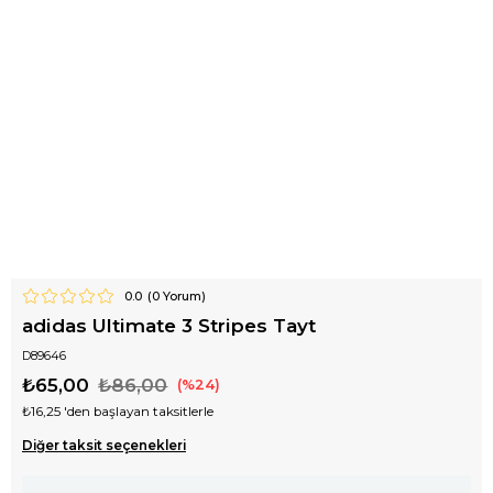
0.0
(
0
Yorum)
adidas Ultimate 3 Stripes Tayt
D89646
₺65,00
₺86,00
24
₺16,25
'den başlayan taksitlerle
Diğer taksit seçenekleri