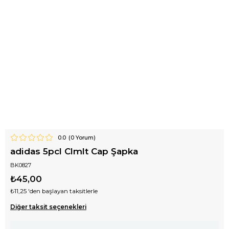
0.0
(
0
Yorum)
adidas 5pcl Clmlt Cap Şapka
BK0827
₺45,00
₺11,25
'den başlayan taksitlerle
Diğer taksit seçenekleri