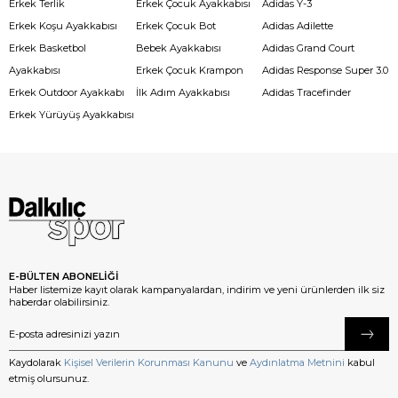
Erkek Terlik
Erkek Çocuk Ayakkabısı
Adidas Y-3
Erkek Koşu Ayakkabısı
Erkek Çocuk Bot
Adidas Adilette
Erkek Basketbol
Bebek Ayakkabısı
Adidas Grand Court
Ayakkabısı
Erkek Çocuk Krampon
Adidas Response Super 3.0
Erkek Outdoor Ayakkabı
İlk Adım Ayakkabısı
Adidas Tracefinder
Erkek Yürüyüş Ayakkabısı
E-BÜLTEN ABONELİĞİ
Haber listemize kayıt olarak kampanyalardan, indirim ve yeni ürünlerden ilk siz
haberdar olabilirsiniz.
Kaydolarak
Kişisel Verilerin Korunması Kanunu
ve
Aydınlatma Metnini
kabul
etmiş olursunuz.