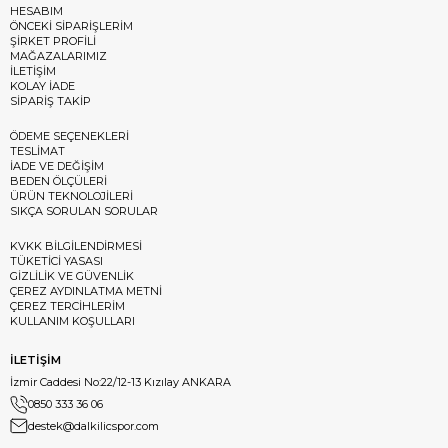
HESABIM
ÖNCEKİ SİPARİŞLERİM
ŞİRKET PROFİLİ
MAĞAZALARIMIZ
İLETİŞİM
KOLAY İADE
SİPARİŞ TAKİP
ÖDEME SEÇENEKLERİ
TESLİMAT
İADE VE DEĞİŞİM
BEDEN ÖLÇÜLERİ
ÜRÜN TEKNOLOJİLERİ
SIKÇA SORULAN SORULAR
KVKK BİLGİLENDİRMESİ
TÜKETİCİ YASASI
GİZLİLİK VE GÜVENLİK
ÇEREZ AYDINLATMA METNİ
ÇEREZ TERCİHLERİM
KULLANIM KOŞULLARI
İLETİŞİM
İzmir Caddesi No:22/12-13 Kızılay ANKARA
0850 333 36 06
destek@dalkilicspor.com