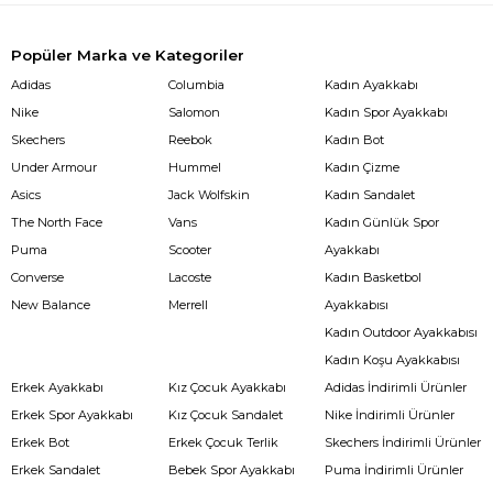
Popüler Marka ve Kategoriler
Adidas
Columbia
Kadın Ayakkabı
Nike
Salomon
Kadın Spor Ayakkabı
Skechers
Reebok
Kadın Bot
Under Armour
Hummel
Kadın Çizme
Asics
Jack Wolfskin
Kadın Sandalet
The North Face
Vans
Kadın Günlük Spor
Puma
Scooter
Ayakkabı
Converse
Lacoste
Kadın Basketbol
New Balance
Merrell
Ayakkabısı
Kadın Outdoor Ayakkabısı
Kadın Koşu Ayakkabısı
Erkek Ayakkabı
Kız Çocuk Ayakkabı
Adidas İndirimli Ürünler
Erkek Spor Ayakkabı
Kız Çocuk Sandalet
Nike İndirimli Ürünler
Erkek Bot
Erkek Çocuk Terlik
Skechers İndirimli Ürünler
Erkek Sandalet
Bebek Spor Ayakkabı
Puma İndirimli Ürünler