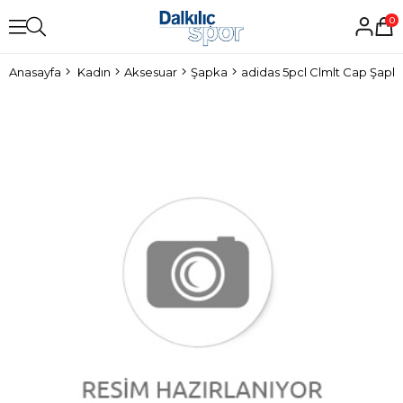
0
Anasayfa
Kadın
Aksesuar
Şapka
adidas 5pcl Clmlt Cap Şapk