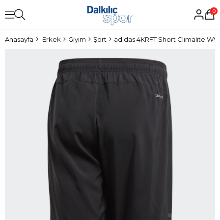
0
Anasayfa
Erkek
Giyim
Şort
adidas 4KRFT Short Climalite WV 