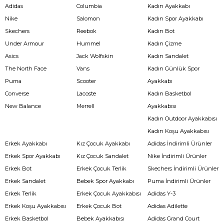
Adidas
Columbia
Kadın Ayakkabı
Nike
Salomon
Kadın Spor Ayakkabı
Skechers
Reebok
Kadın Bot
Under Armour
Hummel
Kadın Çizme
Asics
Jack Wolfskin
Kadın Sandalet
The North Face
Vans
Kadın Günlük Spor
Puma
Scooter
Ayakkabı
Converse
Lacoste
Kadın Basketbol
New Balance
Merrell
Ayakkabısı
Kadın Outdoor Ayakkabısı
Kadın Koşu Ayakkabısı
Erkek Ayakkabı
Kız Çocuk Ayakkabı
Adidas İndirimli Ürünler
Erkek Spor Ayakkabı
Kız Çocuk Sandalet
Nike İndirimli Ürünler
Erkek Bot
Erkek Çocuk Terlik
Skechers İndirimli Ürünler
Erkek Sandalet
Bebek Spor Ayakkabı
Puma İndirimli Ürünler
Erkek Terlik
Erkek Çocuk Ayakkabısı
Adidas Y-3
Erkek Koşu Ayakkabısı
Erkek Çocuk Bot
Adidas Adilette
Erkek Basketbol
Bebek Ayakkabısı
Adidas Grand Court