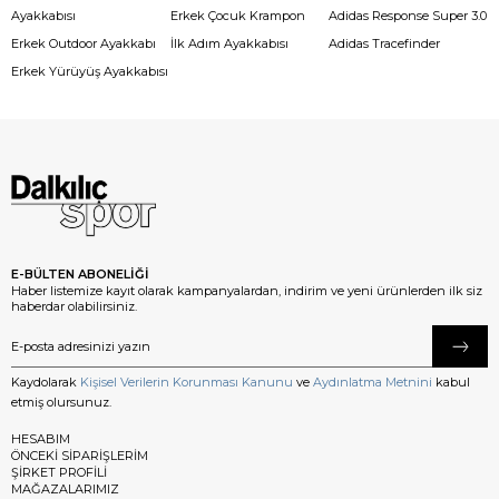
Ayakkabısı
Erkek Çocuk Krampon
Adidas Response Super 3.0
Erkek Outdoor Ayakkabı
İlk Adım Ayakkabısı
Adidas Tracefinder
Erkek Yürüyüş Ayakkabısı
E-BÜLTEN ABONELİĞİ
Haber listemize kayıt olarak kampanyalardan, indirim ve yeni ürünlerden ilk siz
haberdar olabilirsiniz.
Kaydolarak
Kişisel Verilerin Korunması Kanunu
ve
Aydınlatma Metnini
kabul
etmiş olursunuz.
HESABIM
ÖNCEKİ SİPARİŞLERİM
ŞİRKET PROFİLİ
MAĞAZALARIMIZ