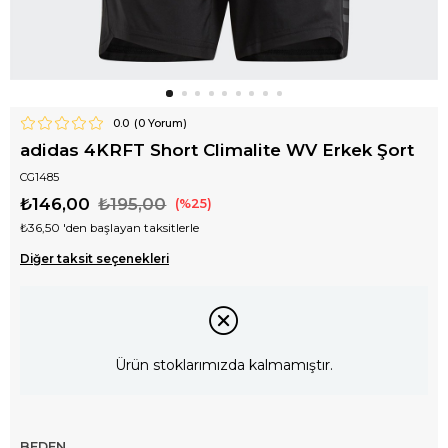
0.0
(
0
Yorum)
adidas 4KRFT Short Climalite WV Erkek Şort
CG1485
₺146,00
₺195,00
25
₺36,50
'den başlayan taksitlerle
Diğer taksit seçenekleri
Ürün stoklarımızda kalmamıştır.
BEDEN