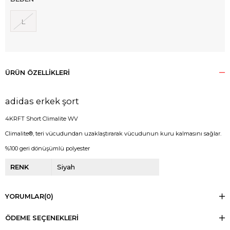
L
ÜRÜN ÖZELLIKLERI
adidas erkek şort
4KRFT Short Climalite WV
Climalite®, teri vücudundan uzaklaştırarak vücudunun kuru kalmasını sağlar.
%100 geri dönüşümlü polyester
RENK
Siyah
YORUMLAR
(0)
ÖDEME SEÇENEKLERI