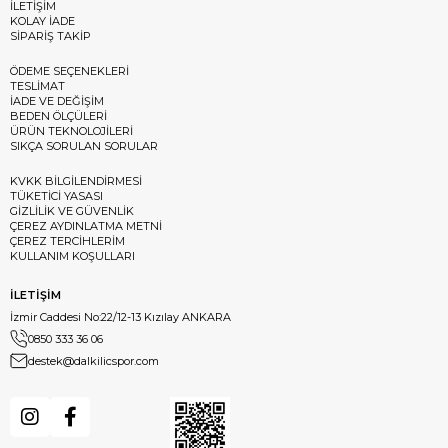
İLETİŞİM
KOLAY İADE
SİPARİŞ TAKİP
ÖDEME SEÇENEKLERİ
TESLİMAT
İADE VE DEĞİŞİM
BEDEN ÖLÇÜLERİ
ÜRÜN TEKNOLOJİLERİ
SIKÇA SORULAN SORULAR
KVKK BİLGİLENDİRMESİ
TÜKETİCİ YASASI
GİZLİLİK VE GÜVENLİK
ÇEREZ AYDINLATMA METNİ
ÇEREZ TERCİHLERİM
KULLANIM KOŞULLARI
İLETİŞİM
İzmir Caddesi No:22/12-13 Kızılay ANKARA
0850 333 36 06
destek@dalkilicspor.com