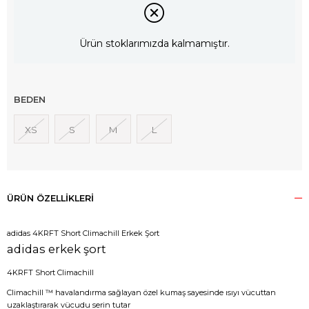
Ürün stoklarımızda kalmamıştır.
BEDEN
XS
S
M
L
ÜRÜN ÖZELLIKLERI
adidas 4KRFT Short Climachill Erkek Şort
adidas erkek şort
4KRFT Short Climachill
Climachill ™ havalandırma sağlayan özel kumaş sayesinde ısıyı vücuttan
uzaklaştırarak vücudu serin tutar