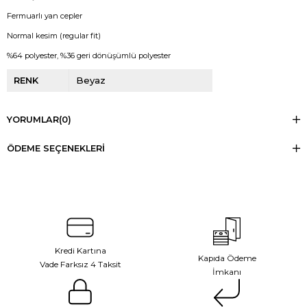
Fermuarlı yan cepler
Normal kesim (regular fit)
%64 polyester, %36 geri dönüşümlü polyester
RENK
Beyaz
YORUMLAR
(0)
ÖDEME SEÇENEKLERI
Kredi Kartına
Kapıda Ödeme
Vade Farksız 4 Taksit
İmkanı