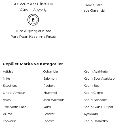
3D Secure & SSL İle %100
%100 Para
Güvenli Alışveriş
İade Garantisi
Tüm Alışverişlerinizde
Para Puan Kazanma Fırsatı
Popüler Marka ve Kategoriler
Adidas
Columbia
Kadın Ayakkabı
Nike
Salomon
Kadın Spor Ayakkabı
Skechers
Reebok
Kadın Bot
Under Armour
Hummel
Kadın Çizme
Asics
Jack Wolfskin
Kadın Sandalet
The North Face
Vans
Kadın Günlük Spor
Puma
Scooter
Ayakkabı
Converse
Lacoste
Kadın Basketbol