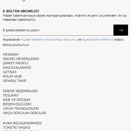
E-BÜLTEN ABONELİĞİ
Haber listemize kayıt olarak kampanyalardan, indirim ve yeni ürünlerden ilk siz
haberdar olabilirsiniz.
Kaydolarak
Kişisel Verilerin Korunması Kanunu
ve
Aydınlatma Metnini
kabul
etmiş olursunuz.
HESABIM
ÖNCEKİ SİPARİŞLERİM
ŞİRKET PROFİLİ
MAĞAZALARIMIZ
İLETİŞİM
KOLAY İADE
SİPARİŞ TAKİP
ÖDEME SEÇENEKLERİ
TESLİMAT
İADE VE DEĞİŞİM
BEDEN ÖLÇÜLERİ
ÜRÜN TEKNOLOJİLERİ
SIKÇA SORULAN SORULAR
KVKK BİLGİLENDİRMESİ
TÜKETİCİ YASASI