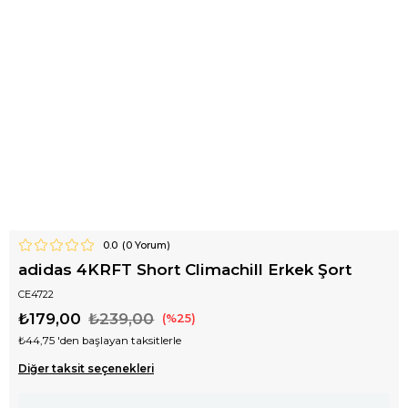
0.0
(
0
Yorum)
adidas 4KRFT Short Climachill Erkek Şort
CE4722
₺179,00
₺239,00
25
₺44,75
'den başlayan taksitlerle
Diğer taksit seçenekleri