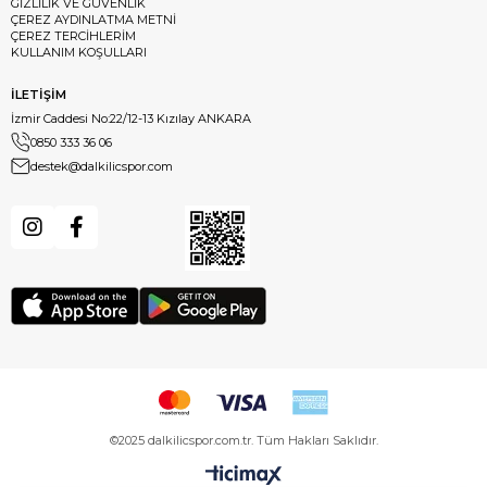
GİZLİLİK VE GÜVENLİK
ÇEREZ AYDINLATMA METNİ
ÇEREZ TERCİHLERİM
KULLANIM KOŞULLARI
İLETİŞİM
İzmir Caddesi No:22/12-13 Kızılay ANKARA
0850 333 36 06
destek@dalkilicspor.com
©2025 dalkilicspor.com.tr. Tüm Hakları Saklıdır.