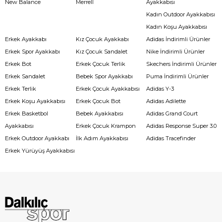
New Balance
Merrell
Ayakkabısı
Kadın Outdoor Ayakkabısı
Kadın Koşu Ayakkabısı
Erkek Ayakkabı
Kız Çocuk Ayakkabı
Adidas İndirimli Ürünler
Erkek Spor Ayakkabı
Kız Çocuk Sandalet
Nike İndirimli Ürünler
Erkek Bot
Erkek Çocuk Terlik
Skechers İndirimli Ürünler
Erkek Sandalet
Bebek Spor Ayakkabı
Puma İndirimli Ürünler
Erkek Terlik
Erkek Çocuk Ayakkabısı
Adidas Y-3
Erkek Koşu Ayakkabısı
Erkek Çocuk Bot
Adidas Adilette
Erkek Basketbol
Bebek Ayakkabısı
Adidas Grand Court
Ayakkabısı
Erkek Çocuk Krampon
Adidas Response Super 3.0
Erkek Outdoor Ayakkabı
İlk Adım Ayakkabısı
Adidas Tracefinder
Erkek Yürüyüş Ayakkabısı