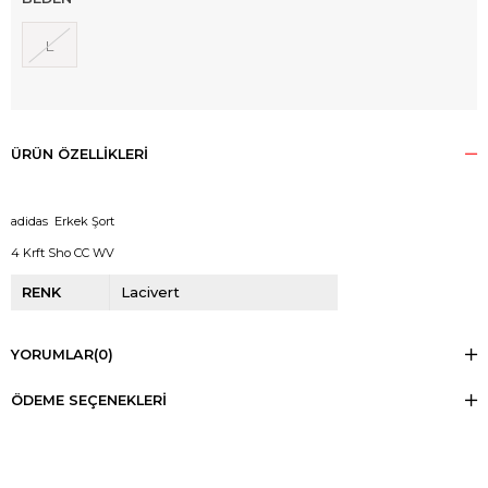
L
ÜRÜN ÖZELLIKLERI
adidas Erkek Şort
4 Krft Sho CC WV
RENK
Lacivert
YORUMLAR
(0)
ÖDEME SEÇENEKLERI