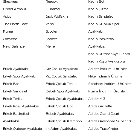
Skechers
Reebok
Kadın Bot
Under Armour
Hummel
Kadın Çizme
Asics
Jack Wolfskin
Kadın Sandalet
The North Face
Vans
Kadın Günlük Spor
Puma
Scooter
Ayakkabı
Converse
Lacoste
Kadın Basketbol
New Balance
Merrell
Ayakkabısı
Kadın Outdoor Ayakkabısı
Kadın Koşu Ayakkabısı
Erkek Ayakkabı
Kız Çocuk Ayakkabı
Adidas İndirimli Ürünler
Erkek Spor Ayakkabı
Kız Çocuk Sandalet
Nike İndirimli Ürünler
Erkek Bot
Erkek Çocuk Terlik
Skechers İndirimli Ürünler
Erkek Sandalet
Bebek Spor Ayakkabı
Puma İndirimli Ürünler
Erkek Terlik
Erkek Çocuk Ayakkabısı
Adidas Y-3
Erkek Koşu Ayakkabısı
Erkek Çocuk Bot
Adidas Adilette
Erkek Basketbol
Bebek Ayakkabısı
Adidas Grand Court
Ayakkabısı
Erkek Çocuk Krampon
Adidas Response Super 3.0
Erkek Outdoor Ayakkabı
İlk Adım Ayakkabısı
Adidas Tracefinder