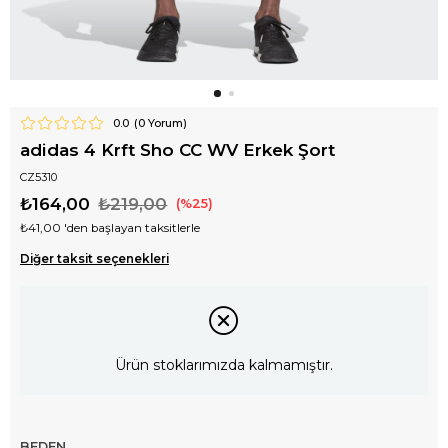
0.0
(
0
Yorum)
adidas 4 Krft Sho CC WV Erkek Şort
CZ5310
₺164,00
₺219,00
25
₺41,00
'den başlayan taksitlerle
Diğer taksit seçenekleri
Ürün stoklarımızda kalmamıştır.
BEDEN