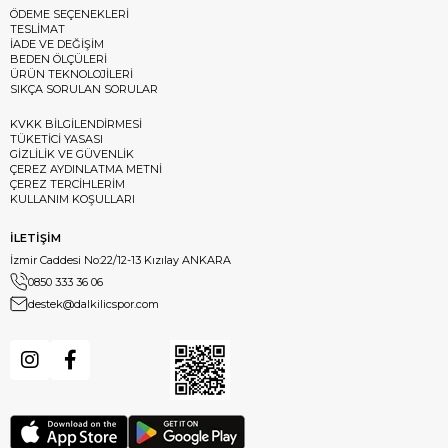
ÖDEME SEÇENEKLERİ
TESLİMAT
İADE VE DEĞİŞİM
BEDEN ÖLÇÜLERİ
ÜRÜN TEKNOLOJİLERİ
SIKÇA SORULAN SORULAR
KVKK BİLGİLENDİRMESİ
TÜKETİCİ YASASI
GİZLİLİK VE GÜVENLİK
ÇEREZ AYDINLATMA METNİ
ÇEREZ TERCİHLERİM
KULLANIM KOŞULLARI
İLETİŞİM
İzmir Caddesi No:22/12-13 Kızılay ANKARA
0850 333 36 06
destek@dalkilicspor.com