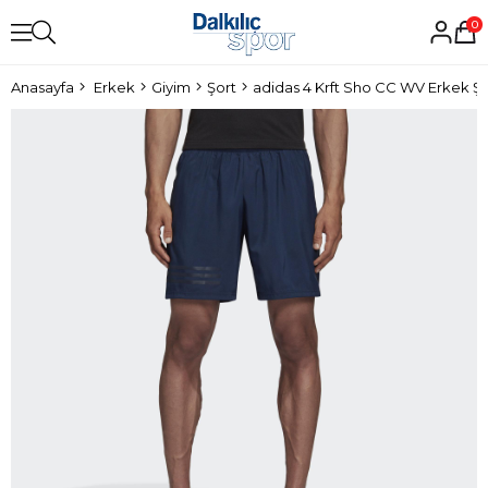
0
Anasayfa
Erkek
Giyim
Şort
adidas 4 Krft Sho CC WV Erkek Şo