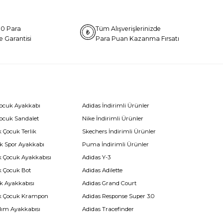
0 Para
Tüm Alışverişlerinizde
e Garantisi
Para Puan Kazanma Fırsatı
Çocuk Ayakkabı
Adidas İndirimli Ürünler
Çocuk Sandalet
Nike İndirimli Ürünler
 Çocuk Terlik
Skechers İndirimli Ürünler
k Spor Ayakkabı
Puma İndirimli Ürünler
k Çocuk Ayakkabısı
Adidas Y-3
k Çocuk Bot
Adidas Adilette
k Ayakkabısı
Adidas Grand Court
k Çocuk Krampon
Adidas Response Super 3.0
dım Ayakkabısı
Adidas Tracefinder