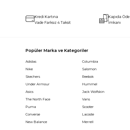
Kredi Kartına
Kapıda Öd
Vade Farksız 4 Taksit
İmkanı
Popüler Marka ve Kategoriler
Adidas
Columbia
Nike
Salomon
Skechers
Reebok
Under Armour
Hummel
Asics
Jack Wolfskin
The North Face
Vans
Puma
Scooter
Converse
Lacoste
New Balance
Merrell