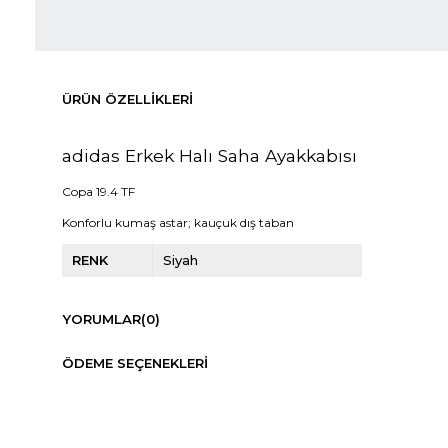
ÜRÜN ÖZELLIKLERI
adidas Erkek Halı Saha Ayakkabısı
Copa 19.4 TF
Konforlu kumaş astar; kauçuk dış taban
RENK
Siyah
YORUMLAR
(0)
ÖDEME SEÇENEKLERI