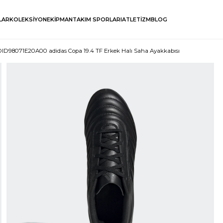
LAR
KOLEKSİYON
EKİPMAN
TAKIM SPORLARI
ATLETİZM
BLOG
ID98071E20A00 adidas Copa 19.4 TF Erkek Halı Saha Ayakkabısı