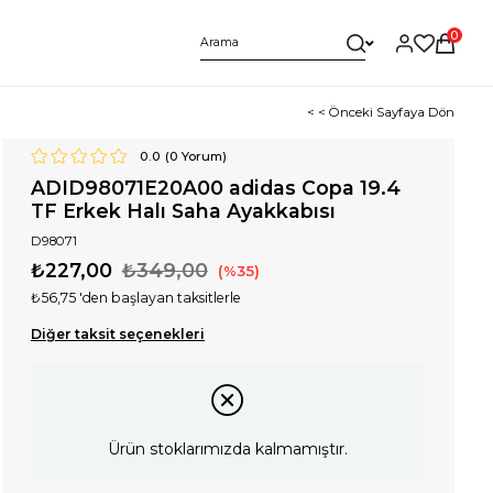
0
< < Önceki Sayfaya Dön
0.0
(
0
Yorum)
ADID98071E20A00 adidas Copa 19.4
TF Erkek Halı Saha Ayakkabısı
D98071
₺227,00
₺349,00
35
₺56,75
'den başlayan taksitlerle
Diğer taksit seçenekleri
Ürün stoklarımızda kalmamıştır.