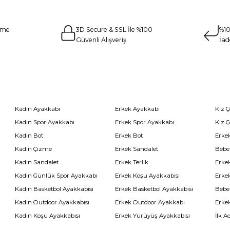
eme
3D Secure & SSL İle %100
%10
Güvenli Alışveriş
İad
Kadın Ayakkabı
Erkek Ayakkabı
Kız 
Kadın Spor Ayakkabı
Erkek Spor Ayakkabı
Kız 
Kadın Bot
Erkek Bot
Erkek
Kadın Çizme
Erkek Sandalet
Bebe
Kadın Sandalet
Erkek Terlik
Erke
Kadın Günlük Spor Ayakkabı
Erkek Koşu Ayakkabısı
Erke
Kadın Basketbol Ayakkabısı
Erkek Basketbol Ayakkabısı
Bebe
Kadın Outdoor Ayakkabısı
Erkek Outdoor Ayakkabı
Erke
Kadın Koşu Ayakkabısı
Erkek Yürüyüş Ayakkabısı
İlk A