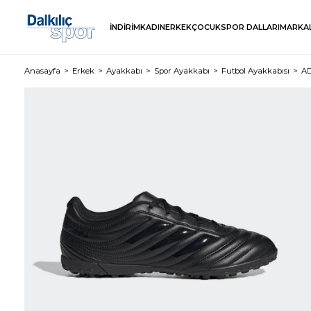
İNDİRİM
KADIN
ERKEK
ÇOCUK
SPOR DALLARI
MARKA
Anasayfa
Erkek
Ayakkabı
Spor Ayakkabı
Futbol Ayakkabısı
AD