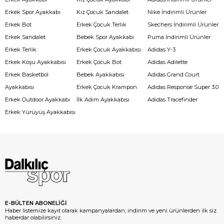
Erkek Spor Ayakkabı
Kız Çocuk Sandalet
Nike İndirimli Ürünler
Erkek Bot
Erkek Çocuk Terlik
Skechers İndirimli Ürünler
Erkek Sandalet
Bebek Spor Ayakkabı
Puma İndirimli Ürünler
Erkek Terlik
Erkek Çocuk Ayakkabısı
Adidas Y-3
Erkek Koşu Ayakkabısı
Erkek Çocuk Bot
Adidas Adilette
Erkek Basketbol
Bebek Ayakkabısı
Adidas Grand Court
Ayakkabısı
Erkek Çocuk Krampon
Adidas Response Super 3.0
Erkek Outdoor Ayakkabı
İlk Adım Ayakkabısı
Adidas Tracefinder
Erkek Yürüyüş Ayakkabısı
E-BÜLTEN ABONELİĞİ
Haber listemize kayıt olarak kampanyalardan, indirim ve yeni ürünlerden ilk siz
haberdar olabilirsiniz.