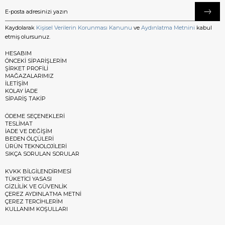
Kaydolarak
Kişisel Verilerin Korunması Kanunu
ve
Aydınlatma Metnini
kabul
etmiş olursunuz.
HESABIM
ÖNCEKİ SİPARİŞLERİM
ŞİRKET PROFİLİ
MAĞAZALARIMIZ
İLETİŞİM
KOLAY İADE
SİPARİŞ TAKİP
ÖDEME SEÇENEKLERİ
TESLİMAT
İADE VE DEĞİŞİM
BEDEN ÖLÇÜLERİ
ÜRÜN TEKNOLOJİLERİ
SIKÇA SORULAN SORULAR
KVKK BİLGİLENDİRMESİ
TÜKETİCİ YASASI
GİZLİLİK VE GÜVENLİK
ÇEREZ AYDINLATMA METNİ
ÇEREZ TERCİHLERİM
KULLANIM KOŞULLARI