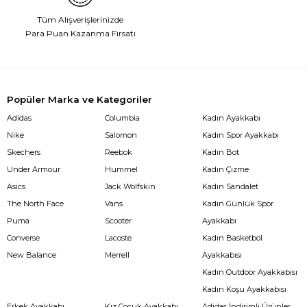
Tüm Alışverişlerinizde
Para Puan Kazanma Fırsatı
Popüler Marka ve Kategoriler
Adidas
Columbia
Kadın Ayakkabı
Nike
Salomon
Kadın Spor Ayakkabı
Skechers
Reebok
Kadın Bot
Under Armour
Hummel
Kadın Çizme
Asics
Jack Wolfskin
Kadın Sandalet
The North Face
Vans
Kadın Günlük Spor
Puma
Scooter
Ayakkabı
Converse
Lacoste
Kadın Basketbol
New Balance
Merrell
Ayakkabısı
Kadın Outdoor Ayakkabısı
Kadın Koşu Ayakkabısı
Erkek Ayakkabı
Kız Çocuk Ayakkabı
Adidas İndirimli Ürünler