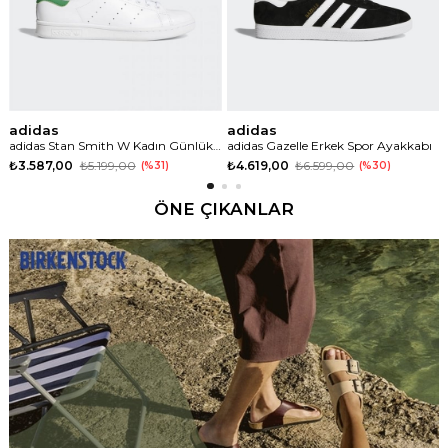
adidas
adidas
adidas Stan Smith W Kadın Günlük Spor Ayakkabı
adidas Gazelle Erkek Spor Ayakkabı
₺3.587,00
₺5.199,00
₺4.619,00
₺6.599,00
%31
%30
ÖNE ÇIKANLAR