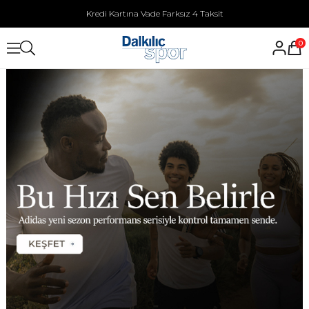
Kapıda Ödeme İmkanı
0