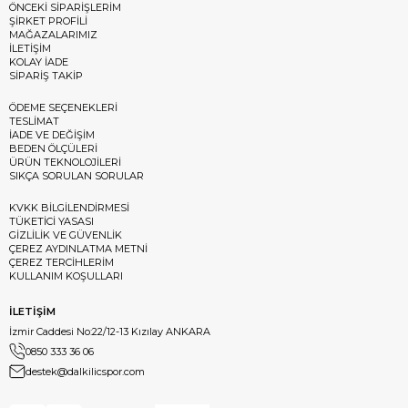
ÖNCEKİ SİPARİŞLERİM
ŞİRKET PROFİLİ
MAĞAZALARIMIZ
İLETİŞİM
KOLAY İADE
SİPARİŞ TAKİP
ÖDEME SEÇENEKLERİ
TESLİMAT
İADE VE DEĞİŞİM
BEDEN ÖLÇÜLERİ
ÜRÜN TEKNOLOJİLERİ
SIKÇA SORULAN SORULAR
KVKK BİLGİLENDİRMESİ
TÜKETİCİ YASASI
GİZLİLİK VE GÜVENLİK
ÇEREZ AYDINLATMA METNİ
ÇEREZ TERCİHLERİM
KULLANIM KOŞULLARI
İLETİŞİM
İzmir Caddesi No:22/12-13 Kızılay ANKARA
0850 333 36 06
destek@dalkilicspor.com