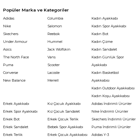
Popüler Marka ve Kategoriler
Adidas
Columbia
Kadın Ayakkabı
Nike
Salomon
Kadın Spor Ayakkabı
Skechers
Reebok
Kadın Bot
Under Armour
Hummel
Kadın Çizme
Asics
Jack Wolfskin
Kadın Sandalet
The North Face
Vans
Kadın Günlük Spor
Puma
Scooter
Ayakkabı
Converse
Lacoste
Kadın Basketbol
New Balance
Merrell
Ayakkabısı
Kadın Outdoor Ayakkabısı
Kadın Koşu Ayakkabısı
Erkek Ayakkabı
Kız Çocuk Ayakkabı
Adidas İndirimli Ürünler
Erkek Spor Ayakkabı
Kız Çocuk Sandalet
Nike İndirimli Ürünler
Erkek Bot
Erkek Çocuk Terlik
Skechers İndirimli Ürünler
Erkek Sandalet
Bebek Spor Ayakkabı
Puma İndirimli Ürünler
Erkek Terlik
Erkek Çocuk Ayakkabısı
Adidas Y-3