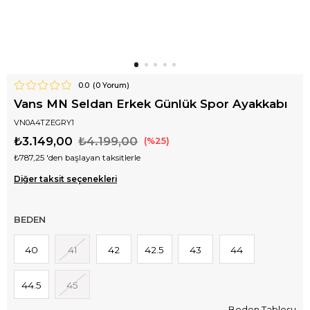
0.0
(
0
Yorum)
Vans MN Seldan Erkek Günlük Spor Ayakkabı
VN0A4TZEGRY1
₺3.149,00
₺4.199,00
25
₺787,25
'den başlayan taksitlerle
Diğer taksit seçenekleri
BEDEN
40
41
42
42.5
43
44
44.5
45
Beden Tablosu