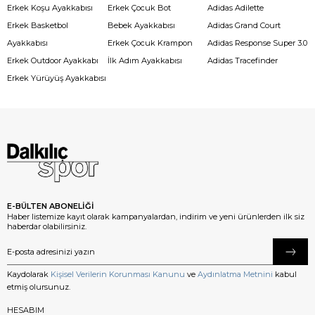
Erkek Koşu Ayakkabısı
Erkek Çocuk Bot
Adidas Adilette
Erkek Basketbol
Bebek Ayakkabısı
Adidas Grand Court
Ayakkabısı
Erkek Çocuk Krampon
Adidas Response Super 3.0
Erkek Outdoor Ayakkabı
İlk Adım Ayakkabısı
Adidas Tracefinder
Erkek Yürüyüş Ayakkabısı
E-BÜLTEN ABONELİĞİ
Haber listemize kayıt olarak kampanyalardan, indirim ve yeni ürünlerden ilk siz
haberdar olabilirsiniz.
Kaydolarak
Kişisel Verilerin Korunması Kanunu
ve
Aydınlatma Metnini
kabul
etmiş olursunuz.
HESABIM