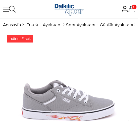
0
Anasayfa
Erkek
Ayakkabı
Spor Ayakkabı
Günlük Ayakkabı
İndirim Fırsatı