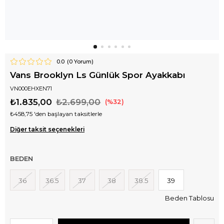
0.0
(
0
Yorum)
Vans Brooklyn Ls Günlük Spor Ayakkabı
VN000EHXEN71
₺1.835,00
₺2.699,00
32
₺458,75
'den başlayan taksitlerle
Diğer taksit seçenekleri
BEDEN
36
36.5
37
38
38.5
39
Beden Tablosu