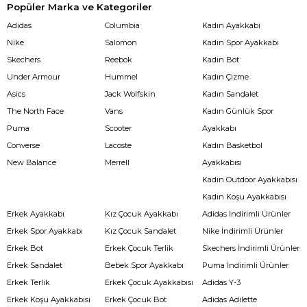
Popüler Marka ve Kategoriler
Adidas
Columbia
Kadın Ayakkabı
Nike
Salomon
Kadın Spor Ayakkabı
Skechers
Reebok
Kadın Bot
Under Armour
Hummel
Kadın Çizme
Asics
Jack Wolfskin
Kadın Sandalet
The North Face
Vans
Kadın Günlük Spor
Puma
Scooter
Ayakkabı
Converse
Lacoste
Kadın Basketbol
New Balance
Merrell
Ayakkabısı
Kadın Outdoor Ayakkabısı
Kadın Koşu Ayakkabısı
Erkek Ayakkabı
Kız Çocuk Ayakkabı
Adidas İndirimli Ürünler
Erkek Spor Ayakkabı
Kız Çocuk Sandalet
Nike İndirimli Ürünler
Erkek Bot
Erkek Çocuk Terlik
Skechers İndirimli Ürünler
Erkek Sandalet
Bebek Spor Ayakkabı
Puma İndirimli Ürünler
Erkek Terlik
Erkek Çocuk Ayakkabısı
Adidas Y-3
Erkek Koşu Ayakkabısı
Erkek Çocuk Bot
Adidas Adilette