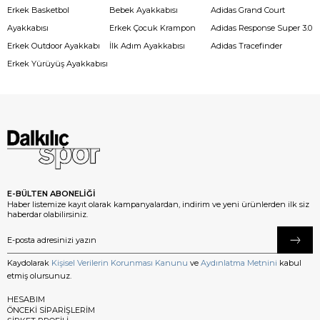
Erkek Basketbol
Bebek Ayakkabısı
Adidas Grand Court
Ayakkabısı
Erkek Çocuk Krampon
Adidas Response Super 3.0
Erkek Outdoor Ayakkabı
İlk Adım Ayakkabısı
Adidas Tracefinder
Erkek Yürüyüş Ayakkabısı
E-BÜLTEN ABONELİĞİ
Haber listemize kayıt olarak kampanyalardan, indirim ve yeni ürünlerden ilk siz
haberdar olabilirsiniz.
Kaydolarak
Kişisel Verilerin Korunması Kanunu
ve
Aydınlatma Metnini
kabul
etmiş olursunuz.
HESABIM
ÖNCEKİ SİPARİŞLERİM