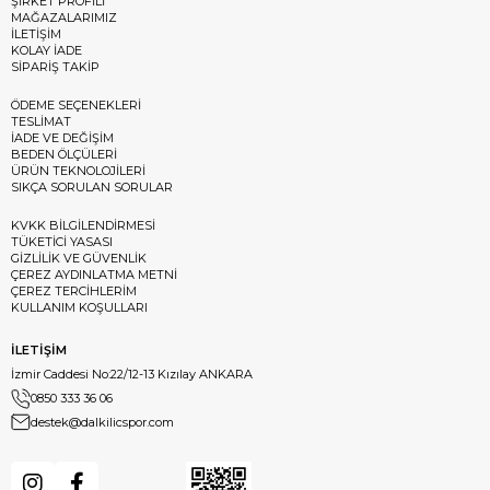
ŞİRKET PROFİLİ
MAĞAZALARIMIZ
İLETİŞİM
KOLAY İADE
SİPARİŞ TAKİP
ÖDEME SEÇENEKLERİ
TESLİMAT
İADE VE DEĞİŞİM
BEDEN ÖLÇÜLERİ
ÜRÜN TEKNOLOJİLERİ
SIKÇA SORULAN SORULAR
KVKK BİLGİLENDİRMESİ
TÜKETİCİ YASASI
GİZLİLİK VE GÜVENLİK
ÇEREZ AYDINLATMA METNİ
ÇEREZ TERCİHLERİM
KULLANIM KOŞULLARI
İLETİŞİM
İzmir Caddesi No:22/12-13 Kızılay ANKARA
0850 333 36 06
destek@dalkilicspor.com