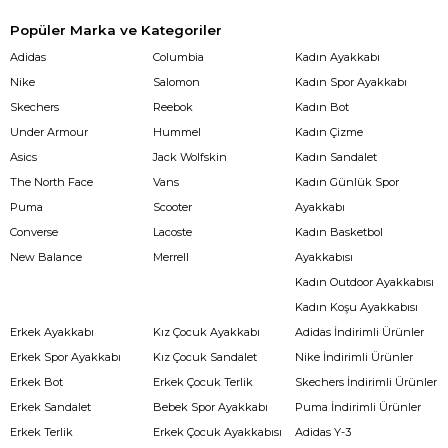
Popüler Marka ve Kategoriler
Adidas
Columbia
Kadın Ayakkabı
Nike
Salomon
Kadın Spor Ayakkabı
Skechers
Reebok
Kadın Bot
Under Armour
Hummel
Kadın Çizme
Asics
Jack Wolfskin
Kadın Sandalet
The North Face
Vans
Kadın Günlük Spor
Puma
Scooter
Ayakkabı
Converse
Lacoste
Kadın Basketbol
New Balance
Merrell
Ayakkabısı
Kadın Outdoor Ayakkabısı
Kadın Koşu Ayakkabısı
Erkek Ayakkabı
Kız Çocuk Ayakkabı
Adidas İndirimli Ürünler
Erkek Spor Ayakkabı
Kız Çocuk Sandalet
Nike İndirimli Ürünler
Erkek Bot
Erkek Çocuk Terlik
Skechers İndirimli Ürünler
Erkek Sandalet
Bebek Spor Ayakkabı
Puma İndirimli Ürünler
Erkek Terlik
Erkek Çocuk Ayakkabısı
Adidas Y-3