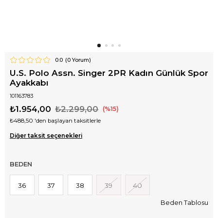
0.0
(
0
Yorum)
U.S. Polo Assn. Singer 2PR Kadın Günlük Spor
Ayakkabı
101163783
₺1.954,00
₺2.299,00
15
₺488,50
'den başlayan taksitlerle
Diğer taksit seçenekleri
BEDEN
36
37
38
39
40
Beden Tablosu