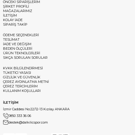
ÖNCEKİ SİPARİŞLERİM
ŞİRKET PROFİLİ
MAĞAZALARIMIZ
İLETİŞİM
KOLAY İADE
SİPARİŞ TAKİP
ÖDEME SEÇENEKLERİ
TESLİMAT
İADE VE DEĞİŞİM
BEDEN ÖLÇÜLERİ
ÜRÜN TEKNOLOJİLERİ
SIKÇA SORULAN SORULAR
KVKK BİLGİLENDİRMESİ
TÜKETİCİ YASASI
GİZLİLİK VE GÜVENLİK
ÇEREZ AYDINLATMA METNİ
ÇEREZ TERCİHLERİM
KULLANIM KOŞULLARI
İLETİŞİM
İzmir Caddesi No:22/12-13 Kızılay ANKARA
0850 333 36 06
destek@dalkilicspor.com