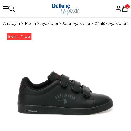
0
Anasayfa
Kadın
Ayakkabı
Spor Ayakkabı
Günlük Ayakkabı
İndirim Fırsatı