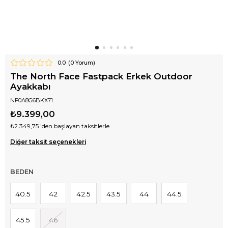
0.0
(
0
Yorum)
The North Face Fastpack Erkek Outdoor
Ayakkabı
NF0A8G6BKX71
₺9.399,00
₺2.349,75
'den başlayan taksitlerle
Diğer taksit seçenekleri
BEDEN
40.5
42
42.5
43.5
44
44.5
45.5
46