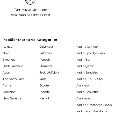
Tüm Alışverişlerinizde
Para Puan Kazanma Fırsatı
Popüler Marka ve Kategoriler
Adidas
Columbia
Kadın Ayakkabı
Nike
Salomon
Kadın Spor Ayakkabı
Skechers
Reebok
Kadın Bot
Under Armour
Hummel
Kadın Çizme
Asics
Jack Wolfskin
Kadın Sandalet
The North Face
Vans
Kadın Günlük Spor
Puma
Scooter
Ayakkabı
Converse
Lacoste
Kadın Basketbol
New Balance
Merrell
Ayakkabısı
Kadın Outdoor Ayakkabısı
Kadın Koşu Ayakkabısı