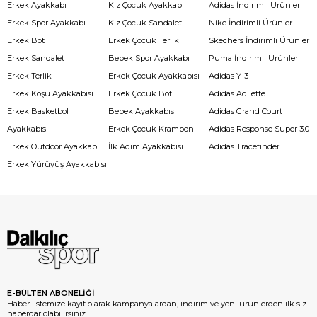
Erkek Ayakkabı
Kız Çocuk Ayakkabı
Adidas İndirimli Ürünler
Erkek Spor Ayakkabı
Kız Çocuk Sandalet
Nike İndirimli Ürünler
Erkek Bot
Erkek Çocuk Terlik
Skechers İndirimli Ürünler
Erkek Sandalet
Bebek Spor Ayakkabı
Puma İndirimli Ürünler
Erkek Terlik
Erkek Çocuk Ayakkabısı
Adidas Y-3
Erkek Koşu Ayakkabısı
Erkek Çocuk Bot
Adidas Adilette
Erkek Basketbol
Bebek Ayakkabısı
Adidas Grand Court
Ayakkabısı
Erkek Çocuk Krampon
Adidas Response Super 3.0
Erkek Outdoor Ayakkabı
İlk Adım Ayakkabısı
Adidas Tracefinder
Erkek Yürüyüş Ayakkabısı
E-BÜLTEN ABONELİĞİ
Haber listemize kayıt olarak kampanyalardan, indirim ve yeni ürünlerden ilk siz
haberdar olabilirsiniz.