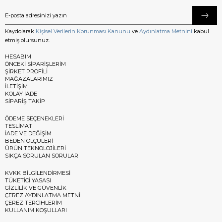
Kaydolarak
Kişisel Verilerin Korunması Kanunu
ve
Aydınlatma Metnini
kabul
etmiş olursunuz.
HESABIM
ÖNCEKİ SİPARİŞLERİM
ŞİRKET PROFİLİ
MAĞAZALARIMIZ
İLETİŞİM
KOLAY İADE
SİPARİŞ TAKİP
ÖDEME SEÇENEKLERİ
TESLİMAT
İADE VE DEĞİŞİM
BEDEN ÖLÇÜLERİ
ÜRÜN TEKNOLOJİLERİ
SIKÇA SORULAN SORULAR
KVKK BİLGİLENDİRMESİ
TÜKETİCİ YASASI
GİZLİLİK VE GÜVENLİK
ÇEREZ AYDINLATMA METNİ
ÇEREZ TERCİHLERİM
KULLANIM KOŞULLARI