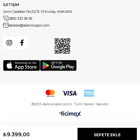
İLETİŞİM
İzmir Caddesi No:22/12-13 Kızılay ANKARA
0850 333 36 06
destek@dalkilicspor.com
©2025 dalkilicspor.com.tr. Tüm Hakları Saklıdır.
₺9.399,00