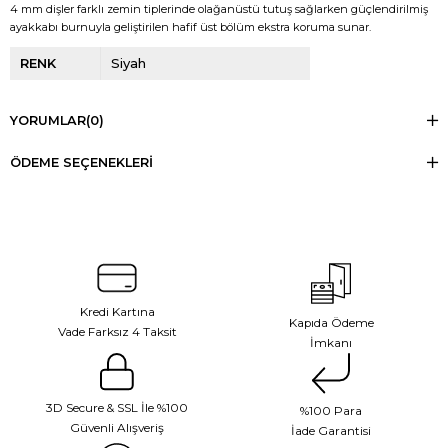
4 mm dişler farklı zemin tiplerinde olağanüstü tutuş sağlarken güçlendirilmiş
ayakkabı burnuyla geliştirilen hafif üst bölüm ekstra koruma sunar.
RENK
Siyah
YORUMLAR
(0)
ÖDEME SEÇENEKLERI
Kredi Kartına
Kapıda Ödeme
Vade Farksız 4 Taksit
İmkanı
3D Secure & SSL İle %100
%100 Para
Güvenli Alışveriş
İade Garantisi