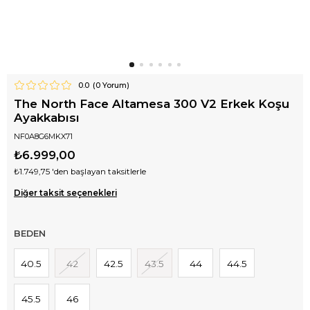
0.0
(
0
Yorum)
The North Face Altamesa 300 V2 Erkek Koşu
Ayakkabısı
NF0A8G6MKX71
₺6.999,00
₺1.749,75
'den başlayan taksitlerle
Diğer taksit seçenekleri
BEDEN
40.5
42
42.5
43.5
44
44.5
45.5
46