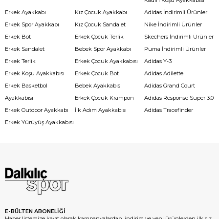
Erkek Ayakkabı
Kız Çocuk Ayakkabı
Adidas İndirimli Ürünler
Erkek Spor Ayakkabı
Kız Çocuk Sandalet
Nike İndirimli Ürünler
Erkek Bot
Erkek Çocuk Terlik
Skechers İndirimli Ürünler
Erkek Sandalet
Bebek Spor Ayakkabı
Puma İndirimli Ürünler
Erkek Terlik
Erkek Çocuk Ayakkabısı
Adidas Y-3
Erkek Koşu Ayakkabısı
Erkek Çocuk Bot
Adidas Adilette
Erkek Basketbol
Bebek Ayakkabısı
Adidas Grand Court
Ayakkabısı
Erkek Çocuk Krampon
Adidas Response Super 3.0
Erkek Outdoor Ayakkabı
İlk Adım Ayakkabısı
Adidas Tracefinder
Erkek Yürüyüş Ayakkabısı
E-BÜLTEN ABONELİĞİ
Haber listemize kayıt olarak kampanyalardan, indirim ve yeni ürünlerden ilk siz