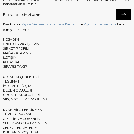
haberdar olabilirsiniz.
Kaydolarak
Kişisel Verilerin Korunması Kanunu
ve
Aydınlatma Metnini
kabul
etmiş olursunuz.
HESABIM
ÖNCEKİ SİPARİŞLERİM
ŞİRKET PROFİLİ
MAĞAZALARIMIZ
İLETİŞİM
KOLAY İADE
SİPARİŞ TAKİP
ÖDEME SEÇENEKLERİ
TESLİMAT
İADE VE DEĞİŞİM
BEDEN ÖLÇÜLERİ
ÜRÜN TEKNOLOJİLERİ
SIKÇA SORULAN SORULAR
KVKK BİLGİLENDİRMESİ
TÜKETİCİ YASASI
GİZLİLİK VE GÜVENLİK
ÇEREZ AYDINLATMA METNİ
ÇEREZ TERCİHLERİM
KULLANIM KOŞULLARI