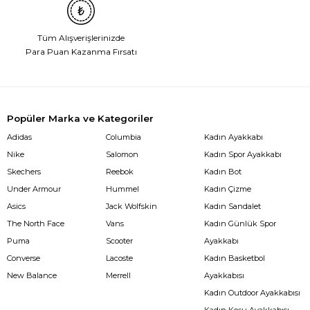
Tüm Alışverişlerinizde
Para Puan Kazanma Fırsatı
Popüler Marka ve Kategoriler
Adidas
Columbia
Kadın Ayakkabı
Nike
Salomon
Kadın Spor Ayakkabı
Skechers
Reebok
Kadın Bot
Under Armour
Hummel
Kadın Çizme
Asics
Jack Wolfskin
Kadın Sandalet
The North Face
Vans
Kadın Günlük Spor
Puma
Scooter
Ayakkabı
Converse
Lacoste
Kadın Basketbol
New Balance
Merrell
Ayakkabısı
Kadın Outdoor Ayakkabısı
Kadın Koşu Ayakkabısı