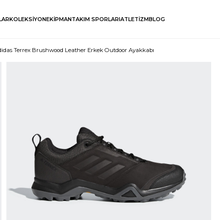
LAR
KOLEKSİYON
EKİPMAN
TAKIM SPORLARI
ATLETİZM
BLOG
didas Terrex Brushwood Leather Erkek Outdoor Ayakkabı