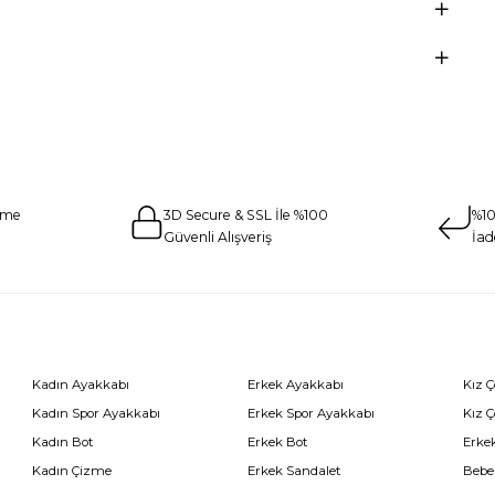
eme
3D Secure & SSL İle %100
%10
Güvenli Alışveriş
İad
Kadın Ayakkabı
Erkek Ayakkabı
Kız 
Kadın Spor Ayakkabı
Erkek Spor Ayakkabı
Kız 
Kadın Bot
Erkek Bot
Erkek
Kadın Çizme
Erkek Sandalet
Bebe