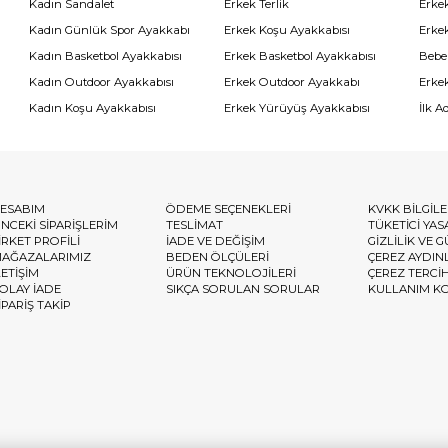
Kadın Sandalet
Erkek Terlik
Erke
Kadın Günlük Spor Ayakkabı
Erkek Koşu Ayakkabısı
Erke
Kadın Basketbol Ayakkabısı
Erkek Basketbol Ayakkabısı
Bebe
Kadın Outdoor Ayakkabısı
Erkek Outdoor Ayakkabı
Erke
Kadın Koşu Ayakkabısı
Erkek Yürüyüş Ayakkabısı
İlk A
ESABIM
ÖDEME SEÇENEKLERİ
KVKK BİLGİL
NCEKİ SİPARİŞLERİM
TESLİMAT
TÜKETİCİ YAS
İRKET PROFİLİ
İADE VE DEĞİŞİM
GİZLİLİK VE 
AĞAZALARIMIZ
BEDEN ÖLÇÜLERİ
ÇEREZ AYDIN
LETİŞİM
ÜRÜN TEKNOLOJİLERİ
ÇEREZ TERCİ
OLAY İADE
SIKÇA SORULAN SORULAR
KULLANIM K
İPARİŞ TAKİP