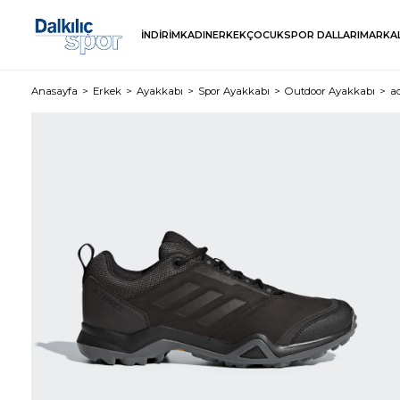
İNDİRİM
KADIN
ERKEK
ÇOCUK
SPOR DALLARI
MARKA
Anasayfa
Erkek
Ayakkabı
Spor Ayakkabı
Outdoor Ayakkabı
a