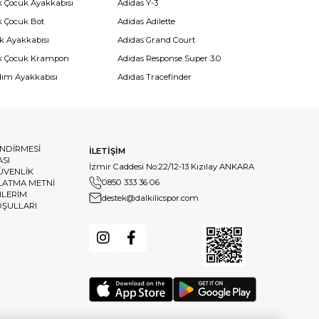
k Çocuk Ayakkabısı
Adidas Y-3
k Çocuk Bot
Adidas Adilette
k Ayakkabısı
Adidas Grand Court
k Çocuk Krampon
Adidas Response Super 3.0
dım Ayakkabısı
Adidas Tracefinder
ENDİRMESİ
İLETİŞİM
ASI
İzmir Caddesi No:22/12-13 Kızılay ANKARA
GÜVENLİK
0850 333 36 06
LATMA METNİ
HLERİM
destek@dalkilicspor.com
OŞULLARI