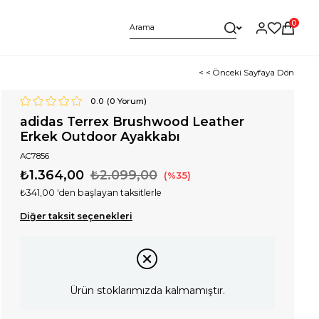
0
< < Önceki Sayfaya Dön
0.0
(
0
Yorum)
adidas Terrex Brushwood Leather
Erkek Outdoor Ayakkabı
AC7856
₺1.364,00
₺2.099,00
35
₺341,00
'den başlayan taksitlerle
Diğer taksit seçenekleri
Ürün stoklarımızda kalmamıştır.