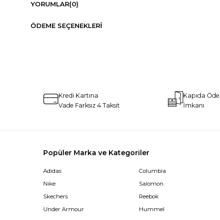
YORUMLAR
(0)
ÖDEME SEÇENEKLERI
Kredi Kartına
Kapıda Öd
Vade Farksız 4 Taksit
İmkanı
Popüler Marka ve Kategoriler
Adidas
Columbia
Nike
Salomon
Skechers
Reebok
Under Armour
Hummel