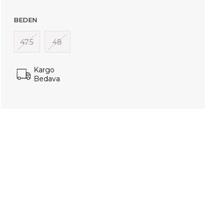
BEDEN
47.5
48
Kargo
Bedava