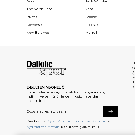
Asics
Jack Wolfskin
The North Face
Vans
Puma
Scooter
Converse
Lacoste
New Balance
Merrell
H
Ö
Ş
M
İ
K
E-BÜLTEN ABONELİĞİ
S
Haber listemize kayıt olarak kampanyalardan,
indirim ve yeni ürünlerden ilk siz haberdar
olabilirsiniz.
Kaydolarak
Kişisel Verilerin Korunması Kanunu
ve
Aydınlatma Metnini
kabul etmiş olursunuz.