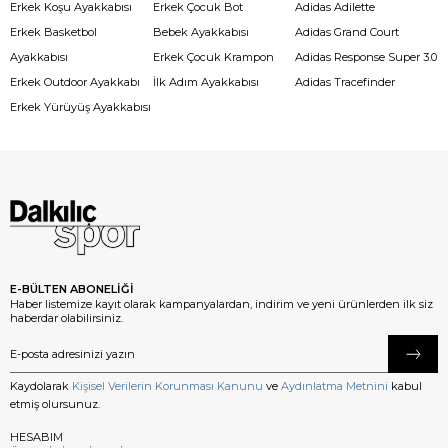
Erkek Koşu Ayakkabısı
Erkek Çocuk Bot
Adidas Adilette
Erkek Basketbol
Bebek Ayakkabısı
Adidas Grand Court
Ayakkabısı
Erkek Çocuk Krampon
Adidas Response Super 3.0
Erkek Outdoor Ayakkabı
İlk Adım Ayakkabısı
Adidas Tracefinder
Erkek Yürüyüş Ayakkabısı
E-BÜLTEN ABONELİĞİ
Haber listemize kayıt olarak kampanyalardan, indirim ve yeni ürünlerden ilk siz
haberdar olabilirsiniz.
Kaydolarak
Kişisel Verilerin Korunması Kanunu
ve
Aydınlatma Metnini
kabul
etmiş olursunuz.
HESABIM