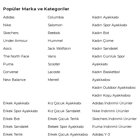
Popüler Marka ve Kategoriler
Adidas
Columbia
Kadın Ayakkabı
Nike
Salomon
Kadın Spor Ayakkabı
Skechers
Reebok
Kadın Bot
Under Armour
Hummel
Kadın Çizme
Asics
Jack Wolfskin
Kadın Sandalet
The North Face
Vans
Kadın Günlük Spor
Puma
Scooter
Ayakkabı
Converse
Lacoste
Kadın Basketbol
New Balance
Merrell
Ayakkabısı
Kadın Outdoor Ayakkabısı
Kadın Koşu Ayakkabısı
Erkek Ayakkabı
Kız Çocuk Ayakkabı
Adidas İndirimli Ürünler
Erkek Spor Ayakkabı
Kız Çocuk Sandalet
Nike İndirimli Ürünler
Erkek Bot
Erkek Çocuk Terlik
Skechers İndirimli Ürünler
Erkek Sandalet
Bebek Spor Ayakkabı
Puma İndirimli Ürünler
Erkek Terlik
Erkek Çocuk Ayakkabısı
Adidas Y-3