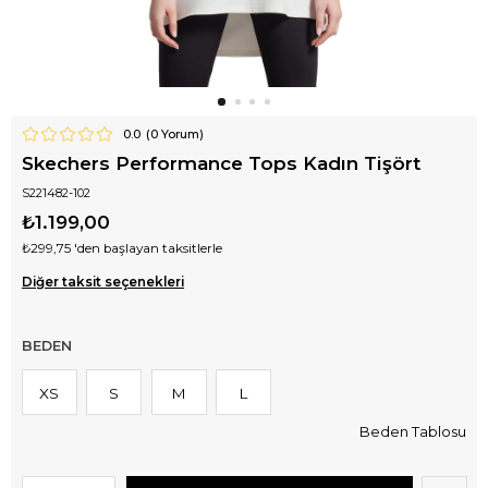
0.0
(
0
Yorum)
Skechers Performance Tops Kadın Tişört
S221482-102
₺1.199,00
₺299,75
'den başlayan taksitlerle
Diğer taksit seçenekleri
BEDEN
XS
S
M
L
Beden Tablosu