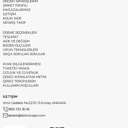
ÖNCEKİ SİPARİŞLERİM
ŞİRKET PROFİLİ
MAĞAZALARIMIZ
İLETİŞİM
KOLAY İADE
SİPARİŞ TAKİP
ÖDEME SEÇENEKLERİ
TESLİMAT
İADE VE DEĞİŞİM
BEDEN ÖLÇÜLERİ
ÜRÜN TEKNOLOJİLERİ
SIKÇA SORULAN SORULAR
KVKK BİLGİLENDİRMESİ
TÜKETİCİ YASASI
GİZLİLİK VE GÜVENLİK
ÇEREZ AYDINLATMA METNİ
ÇEREZ TERCİHLERİM
KULLANIM KOŞULLARI
İLETİŞİM
İzmir Caddesi No:22/12-13 Kızılay ANKARA
0850 333 36 06
destek@dalkilicspor.com