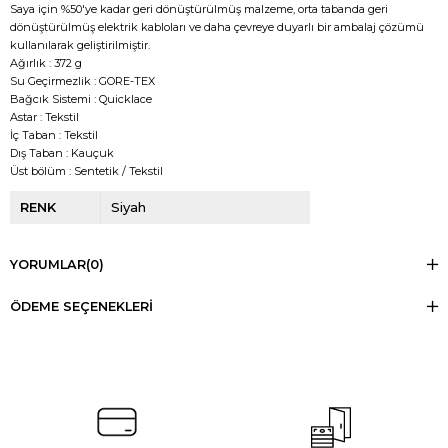
Saya için %50'ye kadar geri dönüştürülmüş malzeme, orta tabanda geri
dönüştürülmüş elektrik kabloları ve daha çevreye duyarlı bir ambalaj çözümü
kullanılarak geliştirilmiştir.
Ağırlık : 372 g
Su Geçirmezlik : GORE-TEX
Bağcık Sistemi : Quicklace
Astar : Tekstil
İç Taban : Tekstil
Dış Taban : Kauçuk
Üst bölüm : Sentetik / Tekstil
RENK
Siyah
YORUMLAR
(0)
ÖDEME SEÇENEKLERI