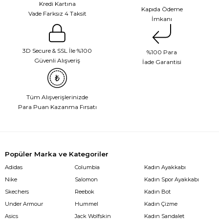
Kredi Kartına
Kapıda Ödeme
Vade Farksız 4 Taksit
İmkanı
3D Secure & SSL İle %100
%100 Para
Güvenli Alışveriş
İade Garantisi
Tüm Alışverişlerinizde
Para Puan Kazanma Fırsatı
Popüler Marka ve Kategoriler
Adidas
Columbia
Kadın Ayakkabı
Nike
Salomon
Kadın Spor Ayakkabı
Skechers
Reebok
Kadın Bot
Under Armour
Hummel
Kadın Çizme
Asics
Jack Wolfskin
Kadın Sandalet