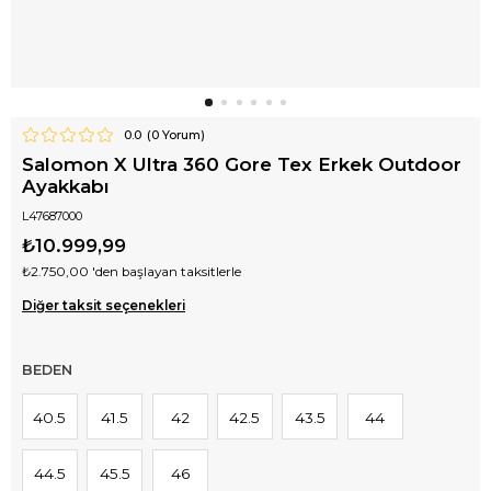
0.0
(
0
Yorum)
Salomon X Ultra 360 Gore Tex Erkek Outdoor
Ayakkabı
L47687000
₺10.999,99
₺2.750,00
'den başlayan taksitlerle
Diğer taksit seçenekleri
BEDEN
40.5
41.5
42
42.5
43.5
44
44.5
45.5
46