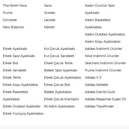
The North Face
Vans
Kadın Günlük Spor
Puma
Scooter
Ayakkabı
Converse
Lacoste
Kadın Basketbol
New Balance
Merrell
Ayakkabısı
Kadın Outdoor Ayakkabısı
Kadın Koşu Ayakkabısı
Erkek Ayakkabı
Kız Çocuk Ayakkabı
Adidas İndirimli Ürünler
Erkek Spor Ayakkabı
Kız Çocuk Sandalet
Nike İndirimli Ürünler
Erkek Bot
Erkek Çocuk Terlik
Skechers İndirimli Ürünler
Erkek Sandalet
Bebek Spor Ayakkabı
Puma İndirimli Ürünler
Erkek Terlik
Erkek Çocuk Ayakkabısı
Adidas Y-3
Erkek Koşu Ayakkabısı
Erkek Çocuk Bot
Adidas Adilette
Erkek Basketbol
Bebek Ayakkabısı
Adidas Grand Court
Ayakkabısı
Erkek Çocuk Krampon
Adidas Response Super 3.0
Erkek Outdoor Ayakkabı
İlk Adım Ayakkabısı
Adidas Tracefinder
Erkek Yürüyüş Ayakkabısı