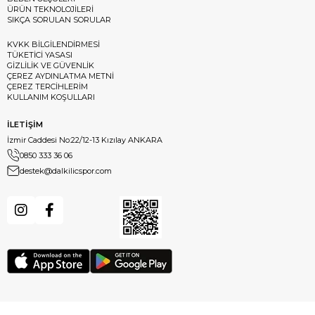
ÜRÜN TEKNOLOJİLERİ
SIKÇA SORULAN SORULAR
KVKK BİLGİLENDİRMESİ
TÜKETİCİ YASASI
GİZLİLİK VE GÜVENLİK
ÇEREZ AYDINLATMA METNİ
ÇEREZ TERCİHLERİM
KULLANIM KOŞULLARI
İLETİŞİM
İzmir Caddesi No:22/12-13 Kızılay ANKARA
0850 333 36 06
destek@dalkilicspor.com