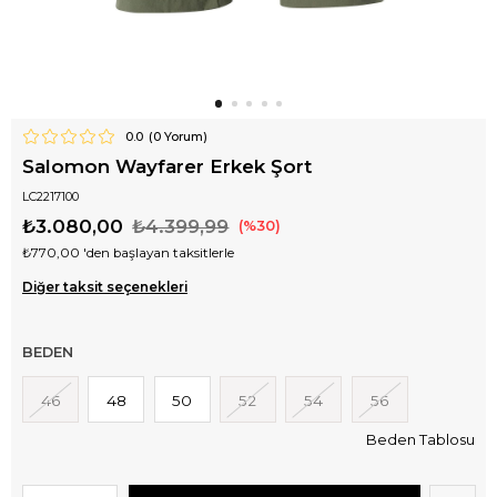
0.0
(
0
Yorum)
Salomon Wayfarer Erkek Şort
LC2217100
₺3.080,00
₺4.399,99
30
₺770,00
'den başlayan taksitlerle
Diğer taksit seçenekleri
BEDEN
46
48
50
52
54
56
Beden Tablosu