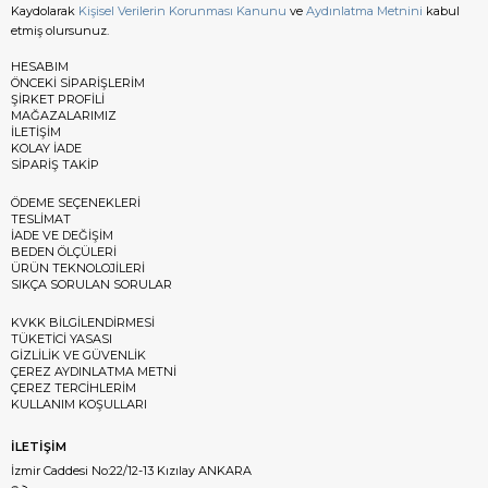
Kaydolarak
Kişisel Verilerin Korunması Kanunu
ve
Aydınlatma Metnini
kabul
etmiş olursunuz.
HESABIM
ÖNCEKİ SİPARİŞLERİM
ŞİRKET PROFİLİ
MAĞAZALARIMIZ
İLETİŞİM
KOLAY İADE
SİPARİŞ TAKİP
ÖDEME SEÇENEKLERİ
TESLİMAT
İADE VE DEĞİŞİM
BEDEN ÖLÇÜLERİ
ÜRÜN TEKNOLOJİLERİ
SIKÇA SORULAN SORULAR
KVKK BİLGİLENDİRMESİ
TÜKETİCİ YASASI
GİZLİLİK VE GÜVENLİK
ÇEREZ AYDINLATMA METNİ
ÇEREZ TERCİHLERİM
KULLANIM KOŞULLARI
İLETİŞİM
İzmir Caddesi No:22/12-13 Kızılay ANKARA