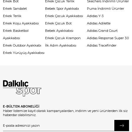
Erkek Bot
Erkek Çocuk Terlik
Skechers İndirimli Ürünler
Erkek Sandalet
Bebek Spor Ayakkabı
Puma İndirimli Ürünler
Erkek Terlik
Erkek Çocuk Ayakkabısı
Adidas Y-3
Erkek Koşu Ayakkabısı
Erkek Çocuk Bot
Adidas Adilette
Erkek Basketbol
Bebek Ayakkabısı
Adidas Grand Court
Ayakkabısı
Erkek Çocuk Krampon
Adidas Response Super 3.0
Erkek Outdoor Ayakkabı
İlk Adım Ayakkabısı
Adidas Tracefinder
Erkek Yürüyüş Ayakkabısı
E-BÜLTEN ABONELİĞİ
Haber listemize kayıt olarak kampanyalardan, indirim ve yeni ürünlerden ilk siz
haberdar olabilirsiniz.