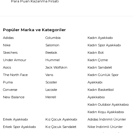
Para Puan Kazanma Fırsatı
Popüler Marka ve Kategoriler
Adidas
Columbia
Kadın Ayakkabı
Nike
Salomon
Kadın Spor Ayakkabı
Skechers
Reebok
Kadın Bot
Under Armour
Hummel
Kadın Çizme
Asics
Jack Wolfskin
Kadın Sandalet
The North Face
Vans
Kadın Günlük Spor
Puma
Scooter
Ayakkabı
Converse
Lacoste
Kadın Basketbol
New Balance
Merrell
Ayakkabısı
Kadın Outdoor Ayakkabısı
Kadın Koşu Ayakkabısı
Erkek Ayakkabı
Kız Çocuk Ayakkabı
Adidas İndirimli Ürünler
Erkek Spor Ayakkabı
Kız Çocuk Sandalet
Nike İndirimli Ürünler