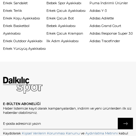
Erkek Sandalet
Bebek Spor Ayakkabı
Puma İndirimli Ürünler
Erkek Terlik
Erkek Çocuk Ayakkabısı
Adidas Y-3
Erkek Koşu Ayakkabısı
Erkek Çocuk Bot
Adidas Adilette
Erkek Basketbol
Bebek Ayakkabısı
Adidas Grand Court
Ayakkabısı
Erkek Çocuk Krampon
Adidas Response Super 3.0
Erkek Outdoor Ayakkabı
İlk Adım Ayakkabısı
Adidas Tracefinder
Erkek Yürüyüş Ayakkabısı
E-BÜLTEN ABONELİĞİ
Haber listemize kayıt olarak kampanyalardan, indirim ve yeni ürünlerden ilk siz
haberdar olabilirsiniz.
Kaydolarak
Kişisel Verilerin Korunması Kanunu
ve
Aydınlatma Metnini
kabul