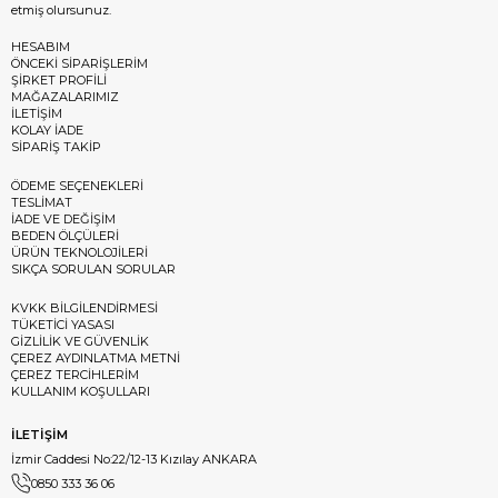
etmiş olursunuz.
HESABIM
ÖNCEKİ SİPARİŞLERİM
ŞİRKET PROFİLİ
MAĞAZALARIMIZ
İLETİŞİM
KOLAY İADE
SİPARİŞ TAKİP
ÖDEME SEÇENEKLERİ
TESLİMAT
İADE VE DEĞİŞİM
BEDEN ÖLÇÜLERİ
ÜRÜN TEKNOLOJİLERİ
SIKÇA SORULAN SORULAR
KVKK BİLGİLENDİRMESİ
TÜKETİCİ YASASI
GİZLİLİK VE GÜVENLİK
ÇEREZ AYDINLATMA METNİ
ÇEREZ TERCİHLERİM
KULLANIM KOŞULLARI
İLETİŞİM
İzmir Caddesi No:22/12-13 Kızılay ANKARA
0850 333 36 06