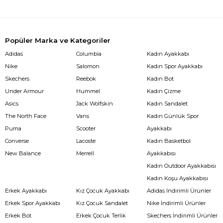
Popüler Marka ve Kategoriler
Adidas
Columbia
Kadın Ayakkabı
Nike
Salomon
Kadın Spor Ayakkabı
Skechers
Reebok
Kadın Bot
Under Armour
Hummel
Kadın Çizme
Asics
Jack Wolfskin
Kadın Sandalet
The North Face
Vans
Kadın Günlük Spor
Puma
Scooter
Ayakkabı
Converse
Lacoste
Kadın Basketbol
New Balance
Merrell
Ayakkabısı
Kadın Outdoor Ayakkabısı
Kadın Koşu Ayakkabısı
Erkek Ayakkabı
Kız Çocuk Ayakkabı
Adidas İndirimli Ürünler
Erkek Spor Ayakkabı
Kız Çocuk Sandalet
Nike İndirimli Ürünler
Erkek Bot
Erkek Çocuk Terlik
Skechers İndirimli Ürünler